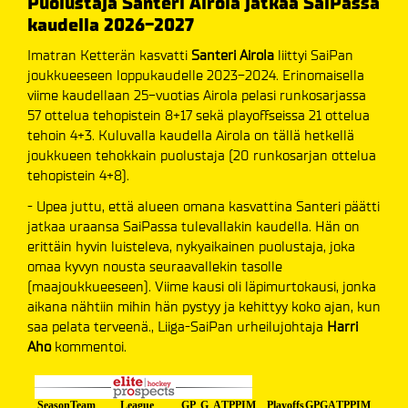
Puolustaja Santeri Airola jatkaa SaiPassa
kaudella 2026-2027
Imatran Ketterän kasvatti
Santeri Airola
liittyi SaiPan
joukkueeseen loppukaudelle 2023-2024. Erinomaisella
viime kaudellaan 25-vuotias Airola pelasi runkosarjassa
57 ottelua tehopistein 8+17 sekä playoffseissa 21 ottelua
tehoin 4+3. Kuluvalla kaudella Airola on tällä hetkellä
joukkueen tehokkain puolustaja (20 runkosarjan ottelua
tehopistein 4+8).
- Upea juttu, että alueen omana kasvattina Santeri päätti
jatkaa uraansa SaiPassa tulevallakin kaudella. Hän on
erittäin hyvin luisteleva, nykyaikainen puolustaja, joka
omaa kyvyn nousta seuraavallekin tasolle
(maajoukkueeseen). Viime kausi oli läpimurtokausi, jonka
aikana nähtiin mihin hän pystyy ja kehittyy koko ajan, kun
saa pelata terveenä.
, Liiga-SaiPan urheilujohtaja
Harri
Aho
kommentoi.