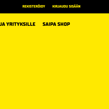
REKISTERÖIDY
KIRJAUDU SISÄÄN
 JA YRITYKSILLE
SAIPA SHOP