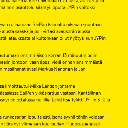
aina. SaiPa lähtee hakemaan ottelusta voittoa, joka
mmäinen osaottelu kääntyi lopulta JYPin voitoksi
tevän rullaamaan SaiPan kannalta oikeaan suuntaan.
 alusta saakka ja peli virtasi avauserän alussa
tä latauksesta ei kuitenkaan ollut hyötyä, kun JYPin
antautumaan ensimmäisen kerran 13 minuutin pelin
maalin johtoon, vaan lipesi vielä ennen ensimmäistä
n maalihanat avasi Markus Nenonen ja Jani
a ilmoittautui Miika Lahden johtama
 pääasiassa SaiPan ykkösketjua vastaan. Kentällinen
rkin ottelussa nollille. Lahti itse tykitti JYPin 3–0 ja
 runkosarjan lopulta asti. Isona syynä tähän voidaan
 on kärsinyt viimeisen kuukauden. Pudotuspeleissä