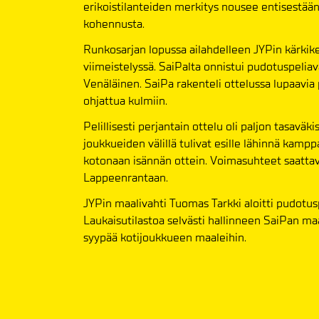
erikoistilanteiden merkitys nousee entisestään,
kohennusta.
Runkosarjan lopussa ailahdelleen JYPin kärkike
viimeistelyssä. SaiPalta onnistui pudotuspeli
Venäläinen. SaiPa rakenteli ottelussa lupaavia p
ohjattua kulmiin.
Pelillisesti perjantain ottelu oli paljon tasa
joukkueiden välillä tulivat esille lähinnä kamppa
kotonaan isännän ottein. Voimasuhteet saattava
Lappeenrantaan.
JYPin maalivahti Tuomas Tarkki aloitti pudotusp
Laukaisutilastoa selvästi hallinneen SaiPan maal
syypää kotijoukkueen maaleihin.