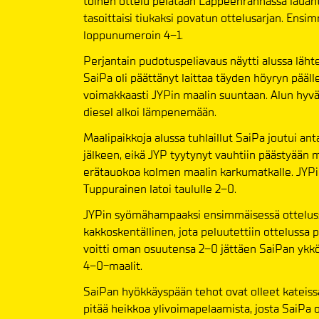
toinen ottelu pelataan Lappeenrannassa lauant
tasoittaisi tiukaksi povatun ottelusarjan. Ensi
loppunumeroin 4–1.
Perjantain pudotuspeliavaus näytti alussa läh
SaiPa oli päättänyt laittaa täyden höyryn päälle
voimakkaasti JYPin maalin suuntaan. Alun hyväs
diesel alkoi lämpenemään.
Maalipaikkoja alussa tuhlaillut SaiPa joutui 
jälkeen, eikä JYP tyytynyt vauhtiin päästyään 
erätauokoa kolmen maalin karkumatkalle. JYPi
Tuppurainen latoi taululle 2–0.
JYPin syömähampaaksi ensimmäisessä otteluss
kakkoskentällinen, jota peluutettiin ottelussa
voitti oman osuutensa 2–0 jättäen SaiPan ykkösny
4–0-maalit.
SaiPan hyökkäyspään tehot ovat olleet kateissa
pitää heikkoa ylivoimapelaamista, josta SaiPa