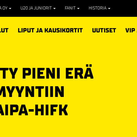
PA OY
U20 JA JUNIORIT
FANIT
HISTORIA
LUT
LIPUT JA KAUSIKORTIT
UUTISET
VIP
Y PIENI ERÄ
MYYNTIIN
AIPA-HIFK