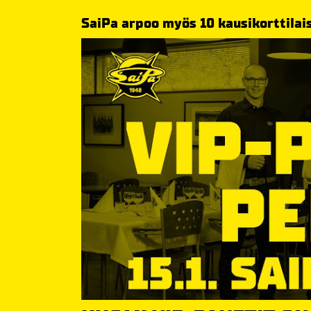
SaiPa arpoo myös 10 kausikorttilais