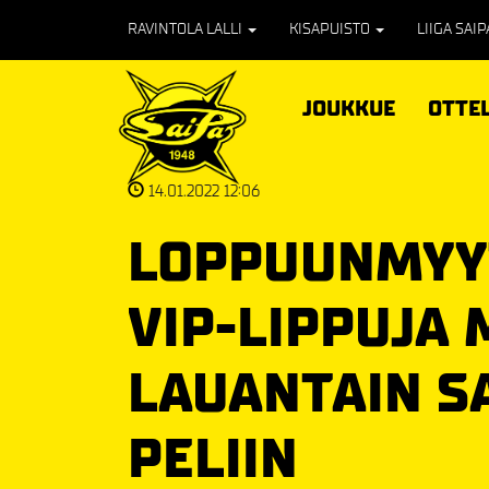
RAVINTOLA LALLI
KISAPUISTO
LIIGA SAI
JOUKKUE
OTTE
14.01.2022 12:06
LOPPUUNMYYT
VIP-LIPPUJA 
LAUANTAIN S
PELIIN