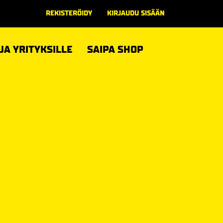
REKISTERÖIDY
KIRJAUDU SISÄÄN
 JA YRITYKSILLE
SAIPA SHOP