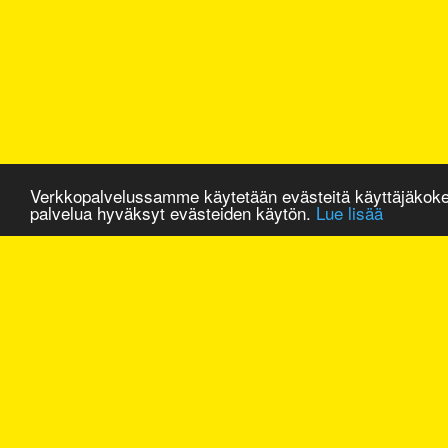
Verkkopalvelussamme käytetään evästeitä käyttäjäkok
palvelua hyväksyt evästeiden käytön.
Lue lisää