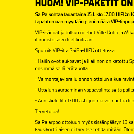
HUOM! VIP-PAKETIT O
SaiPa kohtaa lauantaina 15.1. klo 17.00 HIFK:n 
tapahtumaan myydään pieni määrä VIP-lippuja
VIP-isännät ja tolkun miehet Ville Koho ja Mika
ikimuistoiseen kiekkoiltaan!
Sputnik VIP-ilta SaiPa-HIFK ottelussa.
- Hallin ovet aukeavat ja illallinen on katettu 
ensimmäisellä erätauolla
- Valmentajavierailu ennen ottelun alkua ravin
- Ottelun seuraaminen vapaavalintaiselta paikal
- Anniskelu klo 17.00 asti, juomia voi nauttia kl
Tervetuloa!
SaiPa arpoo otteluun myös sisäänpääsyn 10 kaus
kausikorttilaisen ei tarvitse tehdä mitään. Ole