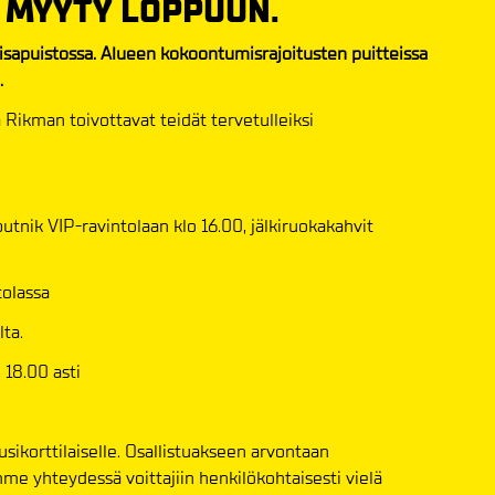
N MYYTY LOPPUUN.
Kisapuistossa. Alueen kokoontumisrajoitusten puitteissa
.
 Rikman toivottavat teidät tervetulleiksi
Sputnik VIP-ravintolaan klo 16.00, jälkiruokakahvit
tolassa
ta.
o 18.00 asti
ikorttilaiselle. Osallistuakseen arvontaan
mme yhteydessä voittajiin henkilökohtaisesti vielä