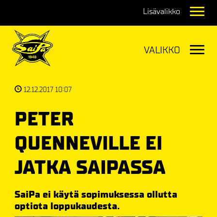
Navig
Navig
12.12.2017 10:07
PETER
QUENNEVILLE EI
JATKA SAIPASSA
SaiPa ei käytä sopimuksessa ollutta
optiota loppukaudesta.