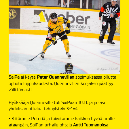
SaiPa
ei käytä
Peter Quennevillen
sopimuksessa ollutta
optiota loppukaudesta. Quennevillen koejakso päättyy
välittömästi.
Hyökkääjä Quenneville tuli SaiPaan 10.11. ja pelasi
yhdeksän ottelua tehopistein 3+1=4.
- Kiitämme Peteriä ja toivotamme kaikkea hyvää uralle
eteenpäin, SaiPan urheilujohtaja
Antti Tuomenoksa