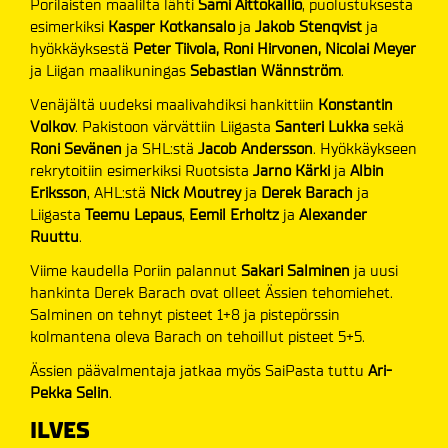
Porilaisten maalilta lähti
Sami Aittokallio
, puolustuksesta
esimerkiksi
Kasper Kotkansalo
ja
Jakob Stenqvist
ja
hyökkäyksestä
Peter Tiivola, Roni Hirvonen, Nicolai Meyer
ja Liigan maalikuningas
Sebastian Wännström
.
Venäjältä uudeksi maalivahdiksi hankittiin
Konstantin
Volkov
. Pakistoon värvättiin Liigasta
Santeri Lukka
sekä
Roni Sevänen
ja SHL:stä
Jacob Andersson
. Hyökkäykseen
rekrytoitiin esimerkiksi Ruotsista
Jarno Kärki
ja
Albin
Eriksson
, AHL:stä
Nick Moutrey
ja
Derek Barach
ja
Liigasta
Teemu Lepaus
,
Eemil Erholtz
ja
Alexander
Ruuttu
.
Viime kaudella Poriin palannut
Sakari Salminen
ja uusi
hankinta Derek Barach ovat olleet Ässien tehomiehet.
Salminen on tehnyt pisteet 1+8 ja pistepörssin
kolmantena oleva Barach on tehoillut pisteet 5+5.
Ässien päävalmentaja jatkaa myös SaiPasta tuttu
Ari-
Pekka Selin
.
ILVES