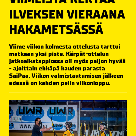
ILVEKSEN VIERAANA
HAKAMETSÄSSÄ
Viime viikon kolmesta ottelusta tarttui
matkaan yksi piste. Kärpät-ottelun
jatkoaikatappiossa oli myös paljon hyvää
- ajoittain ehkäpä kauden parasta
SaiPaa. Viikon valmistautumisen jälkeen
edessä on kahden pelin viikonloppu.