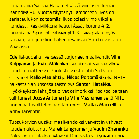
Lauantaina SaiPaa Hakametsässä viimeisen kerran
isännöivä 90-vuotta täyttänyt Tampereen Ilves on
sarjataulukon seitsemäs. Ilves pelasi viime viikolla
kahdesti. Keskiviikkona kaatui Ässät kotona 4-2,
lauantaina Sport oli vahvempi 1-3. Ilves pelaa myös
tänään, kun joukkue hakee revanssia Sportia vastaan
Vaasassa.
Edelliskaudella Ilveksessä torjuneet maalivahdit
Ville
Kolppanen
ja
Eetu Mäkiniemi
vaihtoivat seuraa viime
kauden päätteeksi. Puolustuksesta lähti SaiPaan
siirtyneet
Kalle Maalahti
ja
Niklas Peltomäki
sekä NHL-
paikasta San Josessa taisteleva
Santeri Hatakka.
Hyökkäyksen lähtijöitä olivat esimerkiksi KooKoo-paitaan
vaihtaneet
Joose Antonen
ja
Ville Meskanen
sekä NHL-
unelmaa tavoittelemaan lähteneet
Matias Maccelli
ja
Roby Järventie.
Tupsukorvien uusiksi maalivahdeiksi värvättiin vahvasti
kauden aloittanut
Marek Langhamer
ja
Vadim Zherenko
.
Pakiston uutuksina pelaavat Ruotsista siirtyneet nuoret