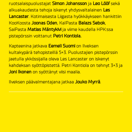
ruotsalaispuolustajat
Simon Johansson
ja
Leo Lööf
sekä
alkuakaudesta tehoja iskenyt yhdysvaltalainen
Les
Lancaster
. Kotimaisesta Liigasta hyökkäykseen hankittiin
KooKoosta
Joonas Oden
, KalPasta
Balazs Sebok
,
SaiPasta
Matias Mäntykivi
ja viime kaudella HPK:ssa
pistepörssin voittanut
Petri Kontiola.
Kapteenina jatkava
Eemeli Suomi
on Ilveksen
kultakypärä tehopisteillä 5+3. Puolustajien pistepörssin
jaetulla ykkössijalla oleva Les Lancaster on iskenyt
kahdeksan syöttöpistettä. Petri Kontiola on tehnyt 3+3 ja
Joni Ikonen
on syöttänyt viisi maalia.
Ilveksen päävalmentajana jatkaa
Jouko Myrrä
.