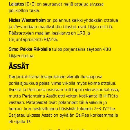
Lakatos
(0+3) on seuraavat neljä ottelua sivussa
pelikiellon takia.
Niclas Westerholm
on pelannut kaikki yhdeksän ottelua
ja 24-vuotiaan maalivahdin tilastot ovat Liigan eliittiä.
Päästettyjen maalien keskiarvo on 1,90 ja
torjuntaprosentti 91,54%.
Simo-Pekka Riikolalle
tulee perjantaina täyteen 400
Liiga-ottelua.
ÄSSÄT
Perjantai-iltana Kisapuistoon vierailulle saapuva
porilaisjoukkue pelasi viime viikolla myös kolme ottelua.
Ilvestä ja Pelicansia vastaan tuli tappio vieraskaukalossa,
mutta Perjantaina Ässät otti voiton kotikentällä HIFK:ta
vastaan. Patapaidat ovat pelanneet tällä viikolla jo
kerran, kun keskiviikkona hävisivät lukemin 2-3 JYPille.
Sarjataulukossa Ässät on pykälän SaiPaa korkeammalla
eli sijalla 13.