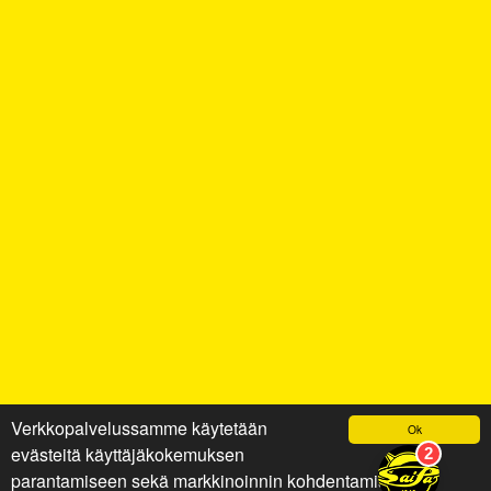
Verkkopalvelussamme käytetään
Ok
evästeitä käyttäjäkokemuksen
parantamiseen sekä markkinoinnin kohdentamiseen ja