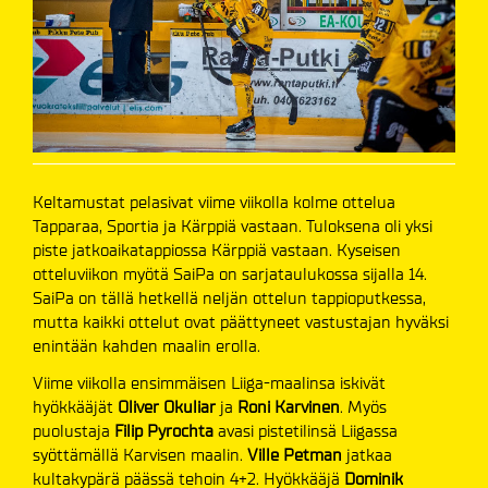
Keltamustat pelasivat viime viikolla kolme ottelua
Tapparaa, Sportia ja Kärppiä vastaan. Tuloksena oli yksi
piste jatkoaikatappiossa Kärppiä vastaan. Kyseisen
otteluviikon myötä SaiPa on sarjataulukossa sijalla 14.
SaiPa on tällä hetkellä neljän ottelun tappioputkessa,
mutta kaikki ottelut ovat päättyneet vastustajan hyväksi
enintään kahden maalin erolla.
Viime viikolla ensimmäisen Liiga-maalinsa iskivät
hyökkääjät
Oliver Okuliar
ja
Roni Karvinen
. Myös
puolustaja
Filip Pyrochta
avasi pistetilinsä Liigassa
syöttämällä Karvisen maalin.
Ville Petman
jatkaa
kultakypärä päässä tehoin 4+2. Hyökkääjä
Dominik