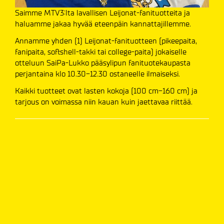
Saimme MTV3:lta lavallisen Leijonat-fanituotteita ja
haluamme jakaa hyvää eteenpäin kannattajillemme.
Annamme yhden (1) Leijonat-fanituotteen (pikeepaita,
fanipaita, softshell-takki tai college-paita) jokaiselle
otteluun SaiPa-Lukko pääsylipun fanituotekaupasta
perjantaina klo 10.30-12.30 ostaneelle ilmaiseksi.
Kaikki tuotteet ovat lasten kokoja (100 cm-160 cm) ja
tarjous on voimassa niin kauan kuin jaettavaa riittää.