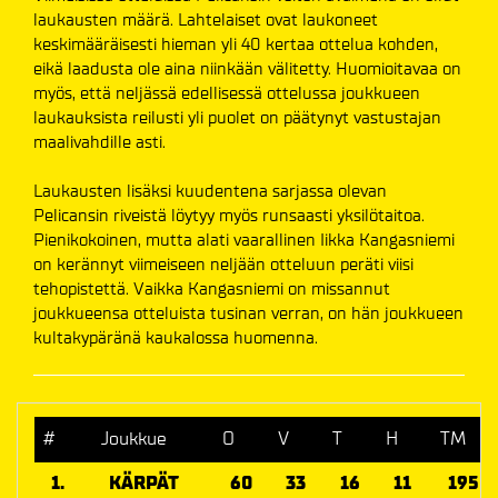
laukausten määrä. Lahtelaiset ovat laukoneet
keskimääräisesti hieman yli 40 kertaa ottelua kohden,
eikä laadusta ole aina niinkään välitetty. Huomioitavaa on
myös, että neljässä edellisessä ottelussa joukkueen
laukauksista reilusti yli puolet on päätynyt vastustajan
maalivahdille asti.
Laukausten lisäksi kuudentena sarjassa olevan
Pelicansin riveistä löytyy myös runsaasti yksilötaitoa.
Pienikokoinen, mutta alati vaarallinen Iikka Kangasniemi
on kerännyt viimeiseen neljään otteluun peräti viisi
tehopistettä. Vaikka Kangasniemi on missannut
joukkueensa otteluista tusinan verran, on hän joukkueen
kultakypäränä kaukalossa huomenna.
#
Joukkue
O
V
T
H
TM
1.
KÄRPÄT
60
33
16
11
195