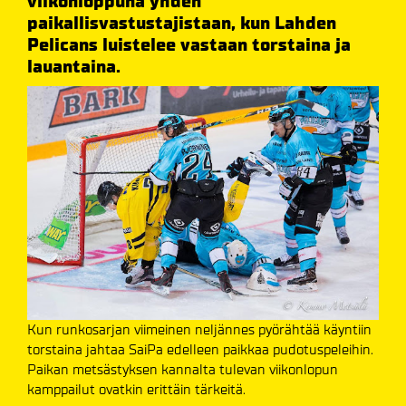
viikonloppuna yhden
paikallisvastustajistaan, kun Lahden
Pelicans luistelee vastaan torstaina ja
lauantaina.
Kun runkosarjan viimeinen neljännes pyörähtää käyntiin
torstaina jahtaa SaiPa edelleen paikkaa pudotuspeleihin.
Paikan metsästyksen kannalta tulevan viikonlopun
kamppailut ovatkin erittäin tärkeitä.