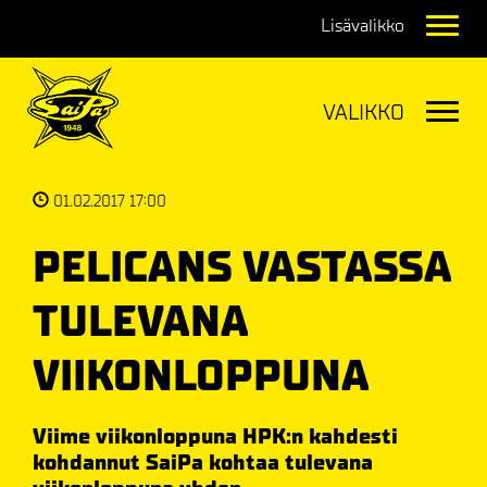
Navig
Navig
01.02.2017 17:00
PELICANS VASTASSA
TULEVANA
VIIKONLOPPUNA
Viime viikonloppuna HPK:n kahdesti
kohdannut SaiPa kohtaa tulevana