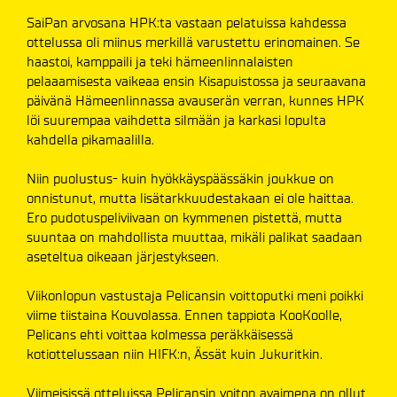
SaiPan arvosana HPK:ta vastaan pelatuissa kahdessa
ottelussa oli miinus merkillä varustettu erinomainen. Se
haastoi, kamppaili ja teki hämeenlinnalaisten
pelaaamisesta vaikeaa ensin Kisapuistossa ja seuraavana
päivänä Hämeenlinnassa avauserän verran, kunnes HPK
löi suurempaa vaihdetta silmään ja karkasi lopulta
kahdella pikamaalilla.
Niin puolustus- kuin hyökkäyspäässäkin joukkue on
onnistunut, mutta lisätarkkuudestakaan ei ole haittaa.
Ero pudotuspeliviivaan on kymmenen pistettä, mutta
suuntaa on mahdollista muuttaa, mikäli palikat saadaan
aseteltua oikeaan järjestykseen.
Viikonlopun vastustaja Pelicansin voittoputki meni poikki
viime tiistaina Kouvolassa. Ennen tappiota KooKoolle,
Pelicans ehti voittaa kolmessa peräkkäisessä
kotiottelussaan niin HIFK:n, Ässät kuin Jukuritkin.
Viimeisissä otteluissa Pelicansin voiton avaimena on ollut