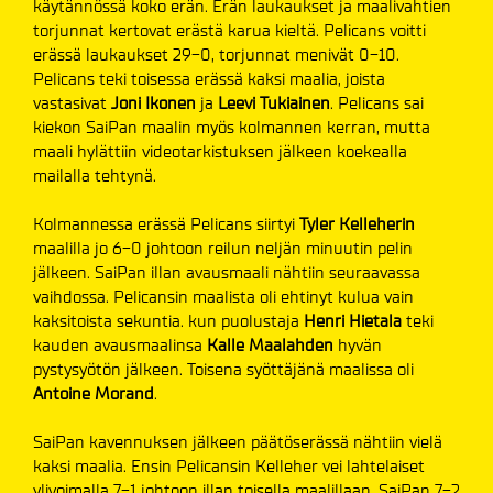
käytännössä koko erän. Erän laukaukset ja maalivahtien
torjunnat kertovat erästä karua kieltä. Pelicans voitti
erässä laukaukset 29-0, torjunnat menivät 0-10.
Pelicans teki toisessa erässä kaksi maalia, joista
vastasivat
Joni Ikonen
ja
Leevi Tukiainen
. Pelicans sai
kiekon SaiPan maalin myös kolmannen kerran, mutta
maali hylättiin videotarkistuksen jälkeen koekealla
mailalla tehtynä.
Kolmannessa erässä Pelicans siirtyi
Tyler Kelleherin
maalilla jo 6-0 johtoon reilun neljän minuutin pelin
jälkeen. SaiPan illan avausmaali nähtiin seuraavassa
vaihdossa. Pelicansin maalista oli ehtinyt kulua vain
kaksitoista sekuntia. kun puolustaja
Henri Hietala
teki
kauden avausmaalinsa
Kalle Maalahden
hyvän
pystysyötön jälkeen. Toisena syöttäjänä maalissa oli
Antoine Morand
.
SaiPan kavennuksen jälkeen päätöserässä nähtiin vielä
kaksi maalia. Ensin Pelicansin Kelleher vei lahtelaiset
ylivoimalla 7-1 johtoon illan toisella maalillaan. SaiPan 7-2