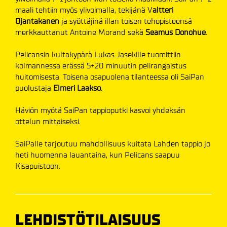
maali tehtiin myös ylivoimalla, tekijänä V
altteri
Ojantakanen
ja syöttäjinä illan toisen tehopisteensä
merkkauttanut Antoine Morand sekä
Seamus Donohue
.
Pelicansin kultakypärä Lukas Jasekille tuomittiin
kolmannessa erässä 5+20 minuutin pelirangaistus
huitomisesta. Toisena osapuolena tilanteessa oli SaiPan
puolustaja
Elmeri Laakso
.
Häviön myötä SaiPan tappioputki kasvoi yhdeksän
ottelun mittaiseksi.
SaiPalle tarjoutuu mahdollisuus kuitata Lahden tappio jo
heti huomenna lauantaina, kun Pelicans saapuu
Kisapuistoon.
LEHDISTÖTILAISUUS