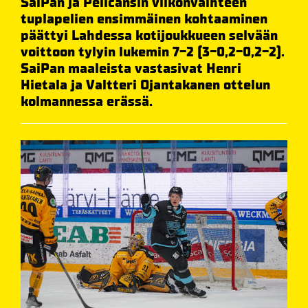
SaiPan ja Pelicansin viikonvaihteen
tuplapelien ensimmäinen kohtaaminen
päättyi Lahdessa kotijoukkueen selvään
voittoon tylyin lukemin 7-2 (3-0,2-0,2-2).
SaiPan maaleista vastasivat Henri
Hietala ja Valtteri Ojantakanen ottelun
kolmannessa erässä.