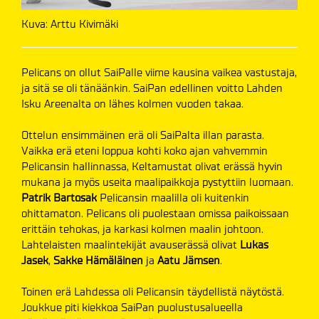
Kuva: Arttu Kivimäki
Pelicans on ollut SaiPalle viime kausina vaikea vastustaja,
ja sitä se oli tänäänkin. SaiPan edellinen voitto Lahden
Isku Areenalta on lähes kolmen vuoden takaa.
Ottelun ensimmäinen erä oli SaiPalta illan parasta.
Vaikka erä eteni loppua kohti koko ajan vahvemmin
Pelicansin hallinnassa, Keltamustat olivat erässä hyvin
mukana ja myös useita maalipaikkoja pystyttiin luomaan.
Patrik Bartosak
Pelicansin maalilla oli kuitenkin
ohittamaton. Pelicans oli puolestaan omissa paikoissaan
erittäin tehokas, ja karkasi kolmen maalin johtoon.
Lahtelaisten maalintekijät avauserässä olivat
Lukas
Jasek
,
Sakke Hämäläinen
ja
Aatu Jämsen
.
Toinen erä Lahdessa oli Pelicansin täydellistä näytöstä.
Joukkue piti kiekkoa SaiPan puolustusalueella