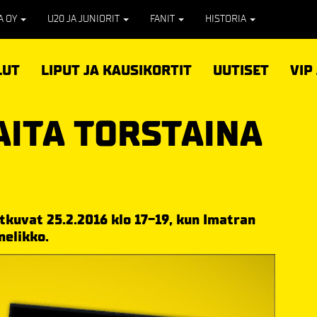
PA OY
U20 JA JUNIORIT
FANIT
HISTORIA
LUT
LIPUT JA KAUSIKORTIT
UUTISET
VIP
AITA TORSTAINA
atkuvat 25.2.2016 klo 17-19, kun Imatran
nelikko.