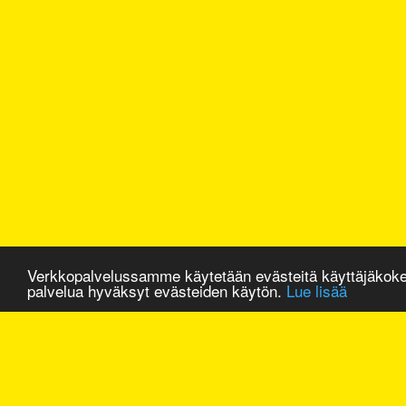
Verkkopalvelussamme käytetään evästeitä käyttäjäkok
palvelua hyväksyt evästeiden käytön.
Lue lisää