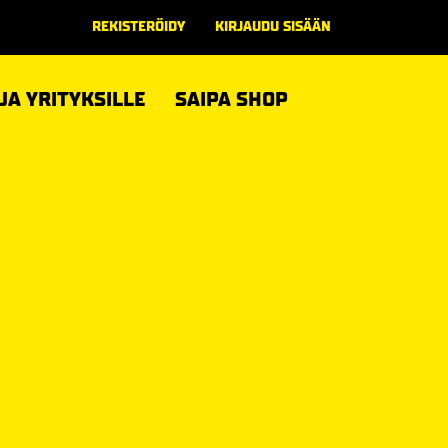
REKISTERÖIDY
KIRJAUDU SISÄÄN
 JA YRITYKSILLE
SAIPA SHOP