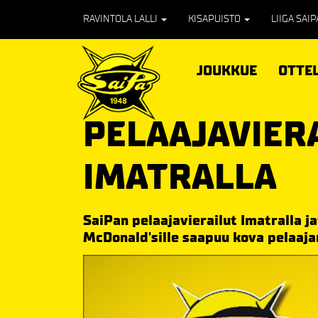
RAVINTOLA LALLI
KISAPUISTO
LIIGA SAI
JOUKKUE
OTTE
PELAAJAVIER
IMATRALLA
SaiPan pelaajavierailut Imatralla j
McDonald'sille saapuu kova pelaaja