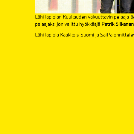
LähiTapiolan Kuukauden vakuuttavin pelaaja-
pelaajaksi jon valittu hyökkääjä
Patrik Siikanen
LähiTapiola Kaakkois-Suomi ja SaiPa onnitteleva