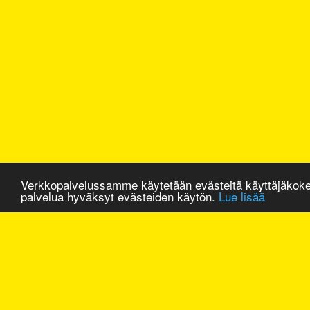
Verkkopalvelussamme käytetään evästeitä käyttäjäkok
palvelua hyväksyt evästeiden käytön.
Lue lisää