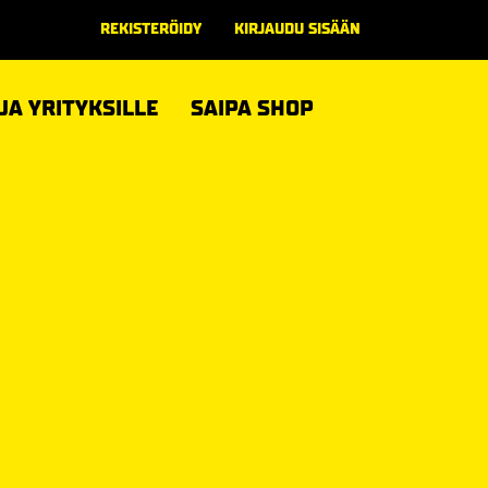
REKISTERÖIDY
KIRJAUDU SISÄÄN
 JA YRITYKSILLE
SAIPA SHOP