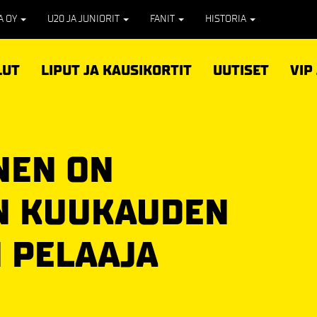
PA OY
U20 JA JUNIORIT
FANIT
HISTORIA
LUT
LIPUT JA KAUSIKORTIT
UUTISET
VIP
NEN ON
N KUUKAUDEN
 PELAAJA