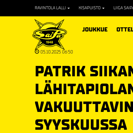
RAVINTOLA LALLI
KISAPUISTO
LIIGA SAI
JOUKKUE
OTTE
05.10.2025 06:50
PATRIK SIIKA
LÄHITAPIOLA
VAKUUTTAVIN
SYYSKUUSSA