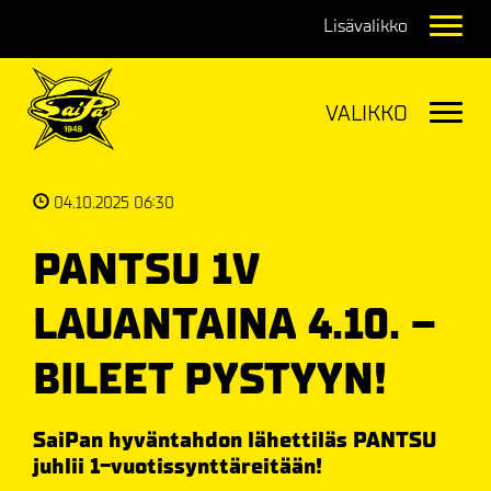
Navig
Navig
04.10.2025 06:30
PANTSU 1V
LAUANTAINA 4.10. –
BILEET PYSTYYN!
SaiPan hyväntahdon lähettiläs PANTSU
juhlii 1-vuotissynttäreitään!