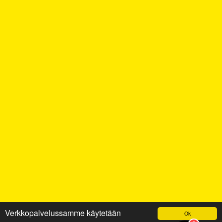
Verkkopalvelussamme käytetään
Ok