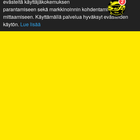
evästeitä käyttäjäkokemuksen
parantamiseen sekä markkinoinnin kohdentamiseen ja
mittaamiseen. Käyttämällä palvelua hyväksyt evästeiden
käytön.
Lue lisää