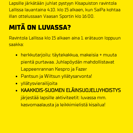
Lapsille järkätään juhlat pystyyn Kisapuiston ravintola
Lallissa lauantaina 4.10. klo 15 alkaen, kun SaiPa kohtaa
illan ottelussaan Vaasan Sportin klo 16:00.
MITÄ ON LUVASSA?
Ravintola Lallissa klo 15 alkaen aina 1. erätauon loppuun
saakka:
herkkutarjoilu: täytekakkua, makeisia + muuta
pientä purtavaa. Juhlapöydän mahdollistavat
Lappeenrannan Kespro ja Fazer
Pantsun ja Wiltsun yllätysarvonta!
yllätysvierailijoita
KAAKKOIS-SUOMEN ELÄINSUOJELUYHDISTYS
järjestää lapsille aktiviteetit: luvassa mm.
kasvomaalausta ja leikkimielistä kisailua!