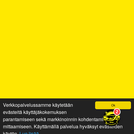
Verkkopalvelussamme käytetään
Ok
evästeitä käyttäjäkokemuksen
parantamiseen sekä markkinoinnin kohdentamiseen ja
mittaamiseen. Käyttämällä palvelua hyväksyt evästeiden
käytön.
Lue lisää