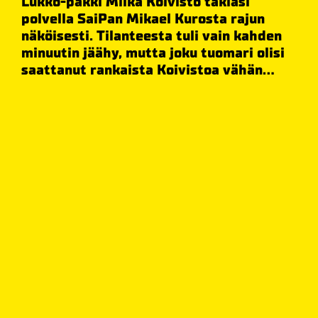
Lukko-pakki Miika Koivisto taklasi
polvella SaiPan Mikael Kurosta rajun
näköisesti. Tilanteesta tuli vain kahden
minuutin jäähy, mutta joku tuomari olisi
saattanut rankaista Koivistoa vähän...