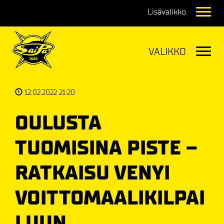
Navig
Navig
12.02.2022 21:20
OULUSTA
TUOMISINA PISTE –
RATKAISU VENYI
VOITTOMAALIKILPAI
LUUN