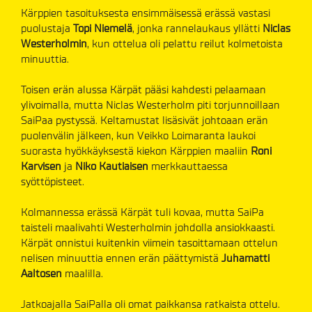
Kärppien tasoituksesta ensimmäisessä erässä vastasi
puolustaja
Topi Niemelä
, jonka rannelaukaus yllätti
Niclas
Westerholmin
, kun ottelua oli pelattu reilut kolmetoista
minuuttia.
Toisen erän alussa Kärpät pääsi kahdesti pelaamaan
ylivoimalla, mutta Niclas Westerholm piti torjunnoillaan
SaiPaa pystyssä. Keltamustat lisäsivät johtoaan erän
puolenvälin jälkeen, kun Veikko Loimaranta laukoi
suorasta hyökkäyksestä kiekon Kärppien maaliin
Roni
Karvisen
ja
Niko Kautiaisen
merkkauttaessa
syöttöpisteet.
Kolmannessa erässä Kärpät tuli kovaa, mutta SaiPa
taisteli maalivahti Westerholmin johdolla ansiokkaasti.
Kärpät onnistui kuitenkin viimein tasoittamaan ottelun
nelisen minuuttia ennen erän päättymistä
Juhamatti
Aaltosen
maalilla.
Jatkoajalla SaiPalla oli omat paikkansa ratkaista ottelu.