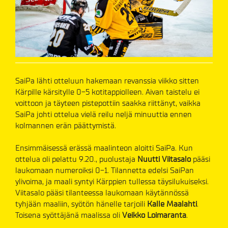
SaiPa lähti otteluun hakemaan revanssia viikko sitten
Kärpille kärsitylle 0-5 kotitappiolleen. Aivan taistelu ei
voittoon ja täyteen pistepottiin saakka riittänyt, vaikka
SaiPa johti ottelua vielä reilu neljä minuuttia ennen
kolmannen erän päättymistä.
Ensimmäisessä erässä maalinteon aloitti SaiPa. Kun
ottelua oli pelattu 9.20., puolustaja
Nuutti Viitasalo
pääsi
laukomaan numeroiksi 0-1. Tilannetta edelsi SaiPan
ylivoima, ja maali syntyi Kärppien tullessa täysilukuiseksi.
Viitasalo pääsi tilanteessa laukomaan käytännössä
tyhjään maaliin, syötön hänelle tarjoili
Kalle Maalahti
.
Toisena syöttäjänä maalissa oli
Veikko Loimaranta
.