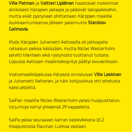
Ville Petman
ja
Valtteri Lipiäinen
haastoivat molemmat
aktiivisesti Kärppien pelaajia ja pääsivät tekopaikkoihin,
mutta eivät pystyneet ohittamaan Kärppien maalille
loukkaantumisensa jälkeen palannutta
Stanislav
Galimovia
.
Myös Kärppien Juhamatti Aaltosella oli jatkoajalla
ratkaisun paikka käsissään, mutta Niclas Westerholm
selvitti tilanteen eikä rystynosto tuottanut tulosta.
Lopussa Aaltosen maalintekoyritys päätyi sivuverkkoon.
Voittomaalikilpailussa Kärpistä onnistuivat
Ville Leskinen
ja Juhamatti Aaltonen, ja näin kotijoukkue otti ottelusta
kaksi pistettä.
SaiPan maalilla Niclas Westerholm pelasi huippuottelun,
torjuntoja kertyi yhteensä 29 kappaletta.
SaiPa pelaa seuraavan kerran keskiviikkona 16.2
Kisapuistossa Rauman Lukkoa vastaan.