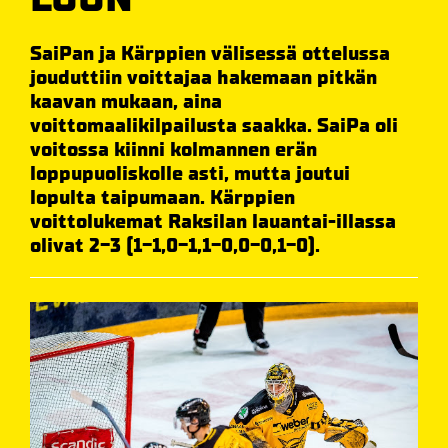
SaiPan ja Kärppien välisessä ottelussa
jouduttiin voittajaa hakemaan pitkän
kaavan mukaan, aina
voittomaalikilpailusta saakka. SaiPa oli
voitossa kiinni kolmannen erän
loppupuoliskolle asti, mutta joutui
lopulta taipumaan. Kärppien
voittolukemat Raksilan lauantai-illassa
olivat 2-3 (1-1,0-1,1-0,0-0,1-0).