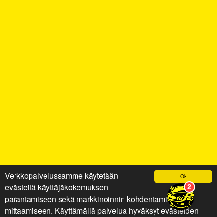
Verkkopalvelussamme käytetään
Ok
evästeitä käyttäjäkokemuksen
parantamiseen sekä markkinoinnin kohdentamiseen ja
mittaamiseen. Käyttämällä palvelua hyväksyt evästeiden