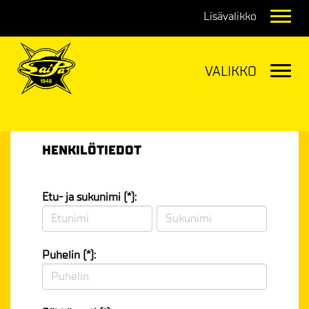
Navig
Navig
HENKILÖTIEDOT
Etu- ja sukunimi (*):
Puhelin (*):