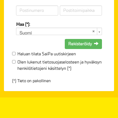
Maa (*):
Suomi
Rekisteröidy
Haluan tilata SaiPa uutiskirjeen
Olen lukenut
tietosuojaselosteen
ja hyväksyn
henkilötietojeni käsittelyn (*)
(*) Tieto on pakollinen