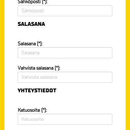
Sähköposti (*):
SALASANA
Salasana (*):
Vahvista salasana (*):
YHTEYSTIEDOT
Katuosoite (*):