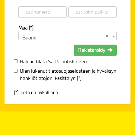
Maa (*):
Suomi
Rekisteröidy
Haluan tilata SaiPa uutiskirjeen
Olen lukenut
tietosuojaselosteen
ja hyväksyn
henkilötietojeni käsittelyn (*)
(*) Tieto on pakollinen