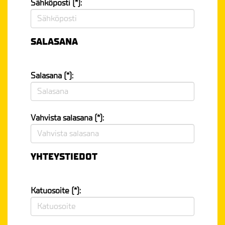
Sähköposti (*):
SALASANA
Salasana (*):
Vahvista salasana (*):
YHTEYSTIEDOT
Katuosoite (*):