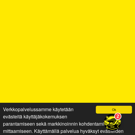
Verkkopalvelussamme käytetään
Ok
evästeitä käyttäjäkokemuksen
parantamiseen sekä markkinoinnin kohdentamiseen ja
mittaamiseen. Käyttämällä palvelua hyväksyt evästeiden