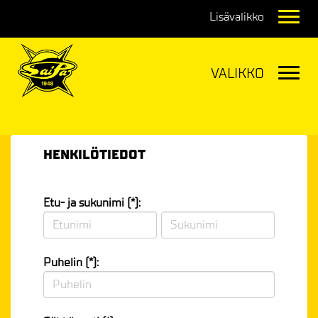
Navig
Navig
HENKILÖTIEDOT
Etu- ja sukunimi (*):
Puhelin (*):