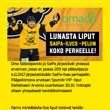
Oma Säästöpankki ja SaiPa järjestävät yhdessä
arvonnan, jossa on jaossa 200 kpl pääsylippuja
4.11.2017 järjestettävään SaiPa-Ilves perhepeliin.
Pääpalkintona arvotaan Sputnik-VIP -liput
illallisineen! Arvonta suoritetaan 30.10. Voittajiin
ollaan yhteydessä henkilökohtaisesti
Kerro minkälaista iloa liput toisivat teidän