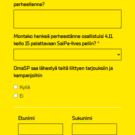
perheellenne?
Montako henkeä perheestänne osallistuisi 4.11.
kello 15 pelattavaan SaiPa-Ilves peliin?
*
OmaSP saa lähestyä teitä liittyen tarjouksiin ja
kampanjoihin
Kyllä
Ei
Etunimi
Sukunimi