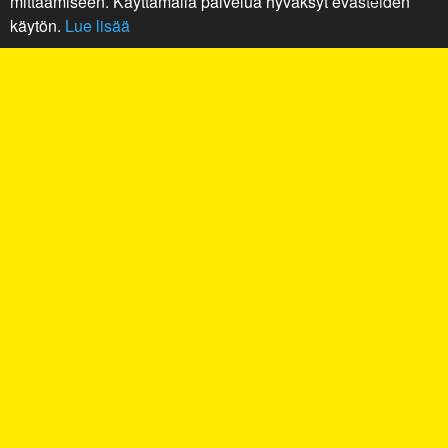
mittaamiseen. Käyttämällä palvelua hyväksyt evästeiden
käytön.
Lue lisää