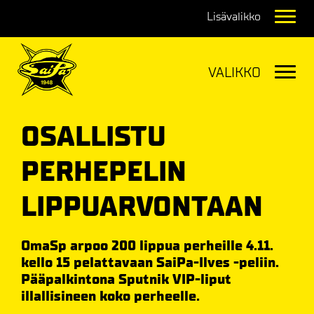
Navig
Navig
OSALLISTU
PERHEPELIN
LIPPUARVONTAAN
OmaSp arpoo 200 lippua perheille 4.11.
kello 15 pelattavaan SaiPa-Ilves -peliin.
Pääpalkintona Sputnik VIP-liput
illallisineen koko perheelle.