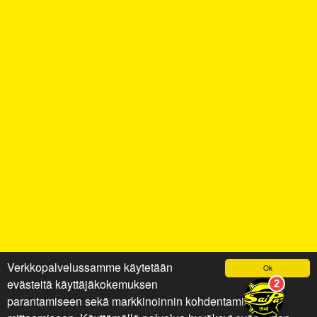
Verkkopalvelussamme käytetään
Ok
evästeitä käyttäjäkokemuksen
parantamiseen sekä markkinoinnin kohdentamiseen ja