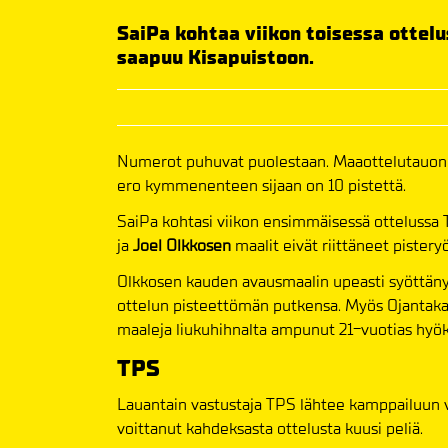
SaiPa kohtaa viikon toisessa ottelu
saapuu Kisapuistoon.
Numerot puhuvat puolestaan. Maaottelutauon j
ero kymmenenteen sijaan on 10 pistettä.
SaiPa kohtasi viikon ensimmäisessä ottelussa 
ja
Joel Olkkosen
maalit eivät riittäneet pister
Olkkosen kauden avausmaalin upeasti syöttän
ottelun pisteettömän putkensa. Myös Ojantakase
maaleja liukuhihnalta ampunut 21-vuotias hyök
TPS
Lauantain vastustaja TPS lähtee kamppailuun 
voittanut kahdeksasta ottelusta kuusi peliä.