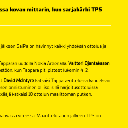
ssa kovan mittarin, kun sarjakärki TPS
älkeen SaiPa on hävinnyt kaikki yhdeksän ottelua ja
Tapparan uudella Nokia Areenalla.
Valtteri Ojantakasen
yöstöön, kun Tappara piti pisteet lukemin 4-2.
yt
David McIntyre
katkaisi Tappara-ottelussa kahdeksan
n onnistuminen oli iso, sillä harjoitusotteluissa
kääjä katkaisi 10 ottelun maalittoman putken.
vahvassa vireessä. Maaottelutauon jälkeen TPS on