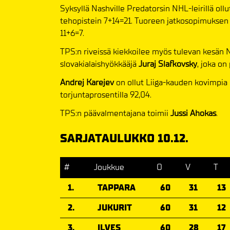
Syksyllä Nashville Predatorsin NHL-leirillä oll
tehopistein 7+14=21. Tuoreen jatkosopimuksen
11+6=7.
TPS:n riveissä kiekkoilee myös tulevan kesän N
slovakialaishyökkääjä
Juraj Slafkovsky
, joka on
Andrej Karejev
on ollut Liiga-kauden kovimpia 
torjuntaprosentilla 92,04.
TPS:n päävalmentajana toimii
Jussi Ahokas
.
SARJATAULUKKO 10.12.
#
Joukkue
O
V
T
1.
TAPPARA
60
31
13
2.
JUKURIT
60
31
12
3.
ILVES
60
28
17