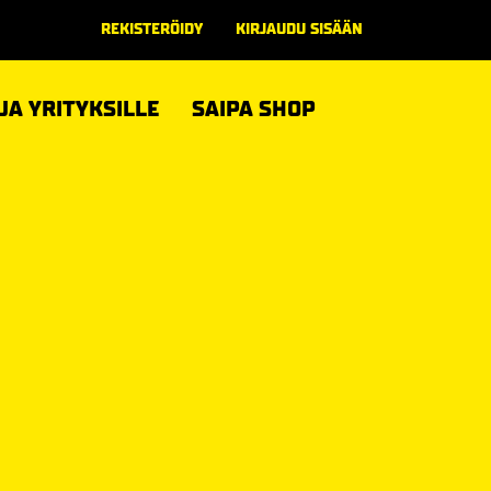
REKISTERÖIDY
KIRJAUDU SISÄÄN
 JA YRITYKSILLE
SAIPA SHOP