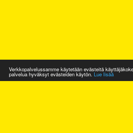
Verkkopalvelussamme käytetään evästeitä käyttäjäkok
palvelua hyväksyt evästeiden käytön.
Lue lisää