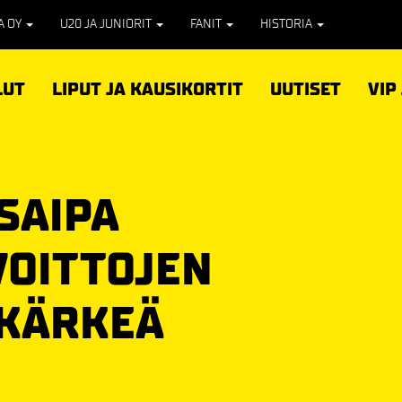
PA OY
U20 JA JUNIORIT
FANIT
HISTORIA
LUT
LIPUT JA KAUSIKORTIT
UUTISET
VIP
SAIPA
OITTOJEN
AKÄRKEÄ