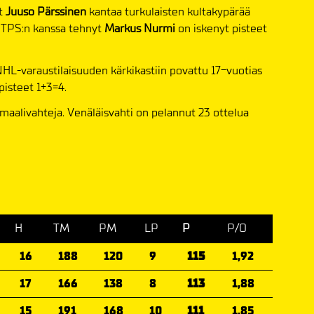
ut
Juuso Pärssinen
kantaa turkulaisten kultakypärää
 TPS:n kanssa tehnyt
Markus Nurmi
on iskenyt pisteet
HL-varaustilaisuuden kärkikastiin povattu 17-vuotias
 pisteet 1+3=4.
maalivahteja. Venäläisvahti on pelannut 23 ottelua
H
TM
PM
LP
P
P/O
16
188
120
9
115
1,92
17
166
138
8
113
1,88
15
191
168
10
111
1,85