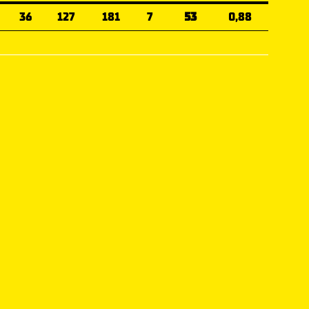
36
127
181
7
53
0,88