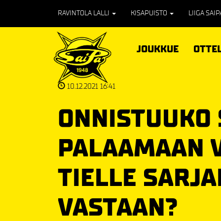
RAVINTOLA LALLI
KISAPUISTO
LIIGA SAI
JOUKKUE
OTTE
10.12.2021 16:41
ONNISTUUKO 
PALAAMAAN V
TIELLE SARJ
VASTAAN?