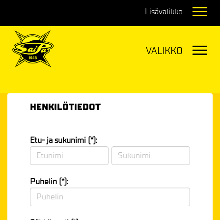
Navig
Navig
HENKILÖTIEDOT
Etu- ja sukunimi (*):
Puhelin (*):