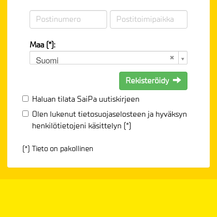
Maa (*):
Suomi
Rekisteröidy
Haluan tilata SaiPa uutiskirjeen
Olen lukenut
tietosuojaselosteen
ja hyväksyn
henkilötietojeni käsittelyn (*)
(*) Tieto on pakollinen