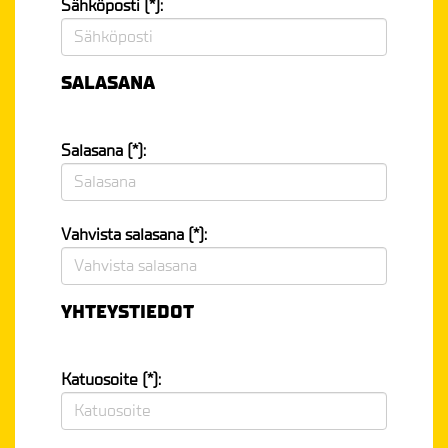
Sähköposti (*):
SALASANA
Salasana (*):
Vahvista salasana (*):
YHTEYSTIEDOT
Katuosoite (*):