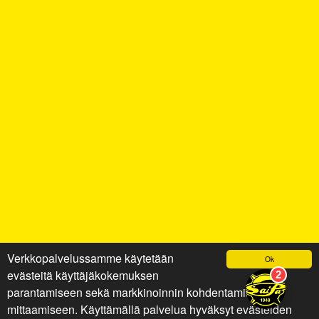
Verkkopalvelussamme käytetään
Ok
evästeitä käyttäjäkokemuksen
parantamiseen sekä markkinoinnin kohdentamiseen ja
mittaamiseen. Käyttämällä palvelua hyväksyt evästeiden