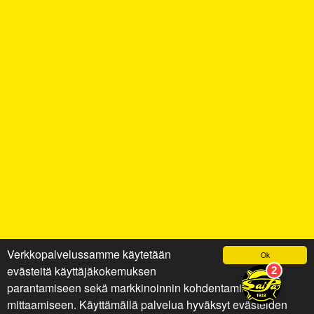
Verkkopalvelussamme käytetään
Ok
evästeitä käyttäjäkokemuksen
parantamiseen sekä markkinoinnin kohdentamiseen ja
mittaamiseen. Käyttämällä palvelua hyväksyt evästeiden