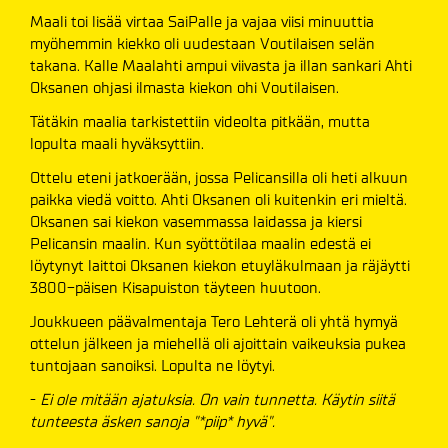
Maali toi lisää virtaa SaiPalle ja vajaa viisi minuuttia
myöhemmin kiekko oli uudestaan Voutilaisen selän
takana. Kalle Maalahti ampui viivasta ja illan sankari Ahti
Oksanen ohjasi ilmasta kiekon ohi Voutilaisen.
Tätäkin maalia tarkistettiin videolta pitkään, mutta
lopulta maali hyväksyttiin.
Ottelu eteni jatkoerään, jossa Pelicansilla oli heti alkuun
paikka viedä voitto. Ahti Oksanen oli kuitenkin eri mieltä.
Oksanen sai kiekon vasemmassa laidassa ja kiersi
Pelicansin maalin. Kun syöttötilaa maalin edestä ei
löytynyt laittoi Oksanen kiekon etuyläkulmaan ja räjäytti
3800-päisen Kisapuiston täyteen huutoon.
Joukkueen päävalmentaja Tero Lehterä oli yhtä hymyä
ottelun jälkeen ja miehellä oli ajoittain vaikeuksia pukea
tuntojaan sanoiksi. Lopulta ne löytyi.
-
Ei ole mitään ajatuksia. On vain tunnetta. Käytin siitä
tunteesta äsken sanoja "*piip* hyvä".