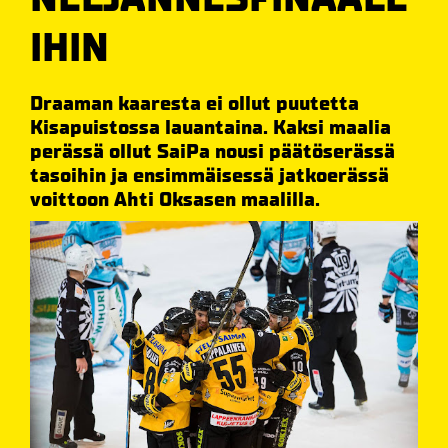
IHIN
Draaman kaaresta ei ollut puutetta
Kisapuistossa lauantaina. Kaksi maalia
perässä ollut SaiPa nousi päätöserässä
tasoihin ja ensimmäisessä jatkoerässä
voittoon Ahti Oksasen maalilla.