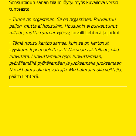
Sensuroidun sanan tilalle löytyi myös kuvaileva versio
tunteesta.
-
Tunne on orgastinen. Se on orgastinen. Purkautuu
paljon, mutta ei housuihin. Housuihin ei purkautunut
mitään, mutta tunteet vyöryy
, kuvaili Lehterä ja jatkoi.
-
Tämä nousu kertoo samaa, kuin se on kertonut
syyskuun loppupuolelta asti. Me vaan taistellaan, eikä
luovuteta. Luovuttamalla oppii luovuttamaan,
pyöräilemällä pyöräilemään ja juoksemalla juoksemaan.
Me ei haluta olla luovuttajia. Me halutaan olla voittajia
,
päätti Lehterä.