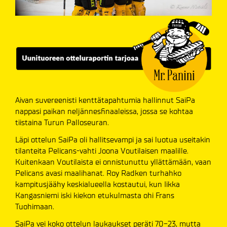
Aivan suvereenisti kenttätapahtumia hallinnut SaiPa
nappasi paikan neljännesfinaaleissa, jossa se kohtaa
tiistaina Turun Palloseuran.
Läpi ottelun SaiPa oli hallitsevampi ja sai luotua useitakin
tilanteita Pelicans-vahti Joona Voutilaisen maalille.
Kuitenkaan Voutilaista ei onnistunuttu yllättämään, vaan
Pelicans avasi maalihanat. Roy Radken turhahko
kampitusjäähy keskialueella kostautui, kun Iikka
Kangasniemi iski kiekon etukulmasta ohi Frans
Tuohimaan.
SaiPa vei koko ottelun laukaukset peräti 70-23, mutta