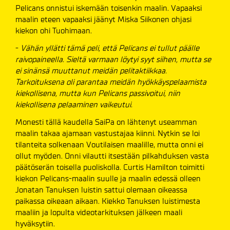
Pelicans onnistui iskemään toisenkin maalin. Vapaaksi
maalin eteen vapaaksi jäänyt Miska Siikonen ohjasi
kiekon ohi Tuohimaan.
-
Vähän yllätti tämä peli, että Pelicans ei tullut päälle
raivopaineella. Sieltä varmaan löytyi syyt siihen, mutta se
ei sinänsä muuttanut meidän pelitaktiikkaa.
Tarkoituksena oli parantaa meidän hyökkäyspelaamista
kiekollisena, mutta kun Pelicans passivoitui, niin
kiekollisena pelaaminen vaikeutui.
Monesti tällä kaudella SaiPa on lähtenyt useamman
maalin takaa ajamaan vastustajaa kiinni. Nytkin se loi
tilanteita solkenaan Voutilaisen maalille, mutta onni ei
ollut myöden. Onni vilautti itsestään pilkahduksen vasta
päätöserän toisella puoliskolla. Curtis Hamilton toimitti
kiekon Pelicans-maalin suulle ja maalin edessä olleen
Jonatan Tanuksen luistin sattui olemaan oikeassa
paikassa oikeaan aikaan. Kiekko Tanuksen luistimesta
maaliin ja lopulta videotarkituksen jälkeen maali
hyväksytiin.