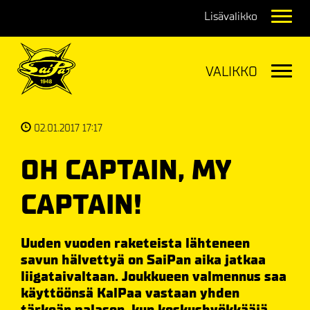
Navig
Navig
02.01.2017 17:17
OH CAPTAIN, MY
CAPTAIN!
Uuden vuoden raketeista lähteneen
savun hälvettyä on SaiPan aika jatkaa
liigataivaltaan. Joukkueen valmennus saa
käyttöönsä KalPaa vastaan yhden
tärkeän palasen, kun keskushyökkääjä