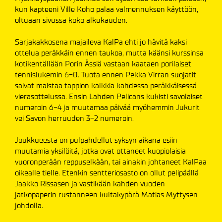
kun kapteeni Ville Koho palaa valmennuksen käyttöön,
oltuaan sivussa koko alkukauden.
Sarjakakkosena majaileva KalPa ehti jo hävitä kaksi
ottelua peräkkäin ennen taukoa, mutta käänsi kurssinsa
kotikentällään Porin Ässiä vastaan kaataen porilaiset
tennislukemin 6-0. Tuota ennen Pekka Virran suojatit
saivat maistaa tappion kalkkia kahdessa peräkkäisessä
vierasottelussa. Ensin Lahden Pelicans kukisti savolaiset
numeroin 6-4 ja muutamaa päivää myöhemmin Jukurit
vei Savon herruuden 3-2 numeroin.
Joukkueesta on pulpahdellut syksyn aikana esiin
muutamia yksilöitä, jotka ovat ottaneet kuopiolaisia
vuoronperään reppuselkään, tai ainakin johtaneet KalPaa
oikealle tielle. Etenkin sentteriosasto on ollut pelipäällä
Jaakko Rissasen ja vastikään kahden vuoden
jatkopaperin rustanneen kultakypärä Matias Myttysen
johdolla.