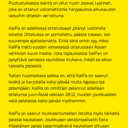
Puolustuksessa isäntä on ollut nuori Joonas Lyytinen,
joka on ottanut uskomattomia harppauksia alkukauden
vaisuihin otteisiin verrattuna.
KalPa on edellisissä otteluissaan pitänyt luistimilla
kiirettä. Otteluissa on porhallettu päästä toiseen, sen
suurempia ajattelematta. Ehkä siinä onkin syy, miksi
KalPa mätti vuoden viimeisessä ottelussaan Ässien
verkkoon kuusi maalia. Joka tapauksessa SaiPan on
pysyttävä samassa vauhdissa mukana, mikäli se aikoo
taistella pisteistä.
Toinen huomioitava seikka on, että KalPa on saanut
levätä ja harjoitella kaksi päivää muita liigaseuroja
pidempään. KalPa on nimittäin pelannut edellisen
ottelunsa juuri Ässiä vastaan 28.12, muiden joukkueiden
vielä pelatessa kaksi päivää myöhemmin.
KalPa on saanut loukkaantuneiden listoilta myös tärkeitä
palasia kaukaloon. Joukkueen ykkösmaalivahti Eero
Kilpeläinen palasi tapaninpäivänä kaukaloon oltuaan