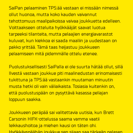
SaiPan pelaaminen TPS:ää vastaan ei missään nimessä
ollut huonoa, mutta koko kauden vaivannut
tehottomuus maalipaikoissa vaivaa joukkuetta edelleen.
Voittaakseen otteluita hyökkääjät saavat luotua
tarpeeksi tilanteita, mutta pelaajien energiavarastot
kuluvat, kun kiekkoa ei saada maaliin ja uudestaan on
pakko yrittää. Tämä taas heijastuu joukkueen
pelaamiseen mitä pidemmälle ottelu etenee.
Puolustuksellisesti SaiPalla ei ole suurta hätää ollut, sillä
Ilvestä vastaan joukkue piti maalinedustan erinomaisesti
tukittuna ja TPS:ää vastaankin muutaman minuutin
musta hetki oli vain väliaikaista. Tosiasia kuitenkin on,
että puolustuspään on pysyttävä kasassa peliajan
loppuun saakka.
Joukkueen peräpää sai valitettavia uutisia, kun Brett
Carsonin HIFK-ottelussa saama vamma vaatii
leikkaushoitoa ja miehen kausi on täten ohi.
Hyökkäyspäähän joukkue sen sijaan saa tärkeän palasen,