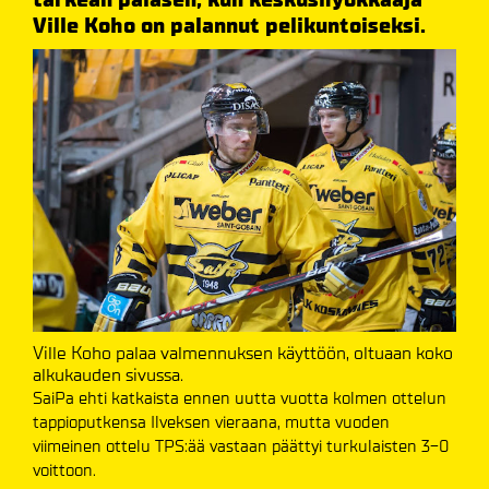
Ville Koho on palannut pelikuntoiseksi.
Ville Koho palaa valmennuksen käyttöön, oltuaan koko
alkukauden sivussa.
SaiPa ehti katkaista ennen uutta vuotta kolmen ottelun
tappioputkensa Ilveksen vieraana, mutta vuoden
viimeinen ottelu TPS:ää vastaan päättyi turkulaisten 3-0
voittoon.