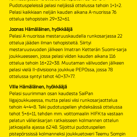
Pudotuspeleissä pelasi neljässä ottelussa tehoin 1+1=2.
Pelasi kaikkiaan neljän kauden aikana A-nuorissa 76
ottelua tehopistein 29+32=61.
Joonas Hämäläinen, hyökkääjä
Pelasi A-nuorissa mestaruuskaudella runkosarjassa 22
ottelua jääden ilman tehopisteitä. Siirtyi
mestaruusvuoden jälkeen Imatran Ketterän Suomi-sarja
joukkueeseen, jossa pelasi viiden kauden aikana 116
ottelua tehoin 16+22=38. Muutaman välivuoden jälkeen
pelasi vielä II-divisioona joukkue PEPOssa, jossa 78
ottelussa syntyi tehot 40+37=77.
Ville Hämäläinen, hyökkääjä
Pelasi suurimman osan kaudesta SaiPan
liigajoukkueessa, mutta pelasi viisi runkosarjaottelua
tehoin 4+4=8. Teki pudotuspelien yhdeksässä ottelussa
tehot 5+6=11, tehden mm. voittomaalin HIFK:ta vastaan
pelatun välieräsarjan ratkaisseen kolmannen ottelun
jatkoajalla ajassa 62:48. Sijoittui pudotuspelien
pistepörssissä kolmanneksi joukkuetoveri Teemu Sompin