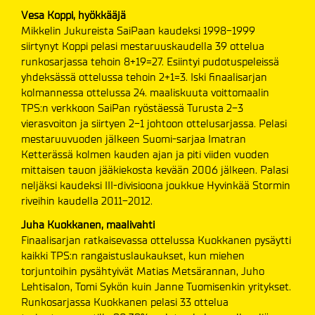
Vesa Koppi, hyökkääjä
Mikkelin Jukureista SaiPaan kaudeksi 1998-1999
siirtynyt Koppi pelasi mestaruuskaudella 39 ottelua
runkosarjassa tehoin 8+19=27. Esiintyi pudotuspeleissä
yhdeksässä ottelussa tehoin 2+1=3. Iski finaalisarjan
kolmannessa ottelussa 24. maaliskuuta voittomaalin
TPS:n verkkoon SaiPan ryöstäessä Turusta 2-3
vierasvoiton ja siirtyen 2-1 johtoon ottelusarjassa. Pelasi
mestaruuvuoden jälkeen Suomi-sarjaa Imatran
Ketterässä kolmen kauden ajan ja piti viiden vuoden
mittaisen tauon jääkiekosta kevään 2006 jälkeen. Palasi
neljäksi kaudeksi III-divisioona joukkue Hyvinkää Stormin
riveihin kaudella 2011-2012.
Juha Kuokkanen, maalivahti
Finaalisarjan ratkaisevassa ottelussa Kuokkanen pysäytti
kaikki TPS:n rangaistuslaukaukset, kun miehen
torjuntoihin pysähtyivät Matias Metsärannan, Juho
Lehtisalon, Tomi Sykön kuin Janne Tuomisenkin yritykset.
Runkosarjassa Kuokkanen pelasi 33 ottelua