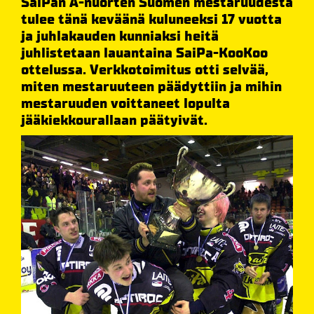
SaiPan A-nuorten Suomen mestaruudesta
tulee tänä keväänä kuluneeksi 17 vuotta
ja juhlakauden kunniaksi heitä
juhlistetaan lauantaina SaiPa-KooKoo
ottelussa. Verkkotoimitus otti selvää,
miten mestaruuteen päädyttiin ja mihin
mestaruuden voittaneet lopulta
jääkiekkourallaan päätyivät.