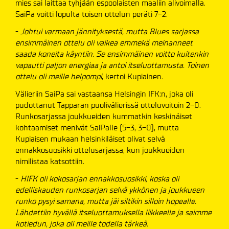
mies sai laittaa tyhjään espoolaisten maaliin alivoimalla.
SaiPa voitti lopulta toisen ottelun peräti 7-2.
-
Johtui varmaan jännityksestä, mutta Blues sarjassa
ensimmäinen ottelu oli vaikea emmekä meinanneet
saada koneita käyntiin. Se ensimmäinen voitto kuitenkin
vapautti paljon energiaa ja antoi itseluottamusta. Toinen
ottelu oli meille helpompi
, kertoi Kupiainen.
Välieriin SaiPa sai vastaansa Helsingin IFK:n, joka oli
pudottanut Tapparan puolivälierissä otteluvoitoin 2-0.
Runkosarjassa joukkueiden kummatkin keskinäiset
kohtaamiset menivät SaiPalle (5-3, 3-0), mutta
Kupiaisen mukaan helsinkiläiset olivat selvä
ennakkosuosikki ottelusarjassa, kun joukkueiden
nimilistaa katsottiin.
-
HIFK oli kokosarjan ennakkosuosikki, koska oli
edelliskauden runkosarjan selvä ykkönen ja joukkueen
runko pysyi samana, mutta jäi siltikin silloin hopealle.
Lähdettiin hyvällä itseluottamuksella liikkeelle ja saimme
kotiedun, joka oli meille todella tärkeä.