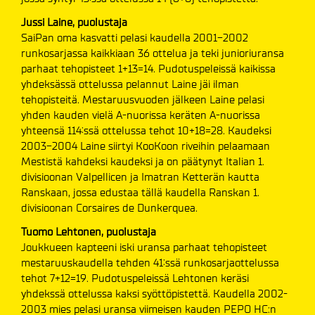
Jussi Laine, puolustaja
SaiPan oma kasvatti pelasi kaudella 2001-2002
runkosarjassa kaikkiaan 36 ottelua ja teki junioriuransa
parhaat tehopisteet 1+13=14. Pudotuspeleissä kaikissa
yhdeksässä ottelussa pelannut Laine jäi ilman
tehopisteitä. Mestaruusvuoden jälkeen Laine pelasi
yhden kauden vielä A-nuorissa keräten A-nuorissa
yhteensä 114:ssä ottelussa tehot 10+18=28. Kaudeksi
2003-2004 Laine siirtyi KooKoon riveihin pelaamaan
Mestistä kahdeksi kaudeksi ja on päätynyt Italian 1.
divisioonan Valpellicen ja Imatran Ketterän kautta
Ranskaan, jossa edustaa tällä kaudella Ranskan 1.
divisioonan Corsaires de Dunkerquea.
Tuomo Lehtonen, puolustaja
Joukkueen kapteeni iski uransa parhaat tehopisteet
mestaruuskaudella tehden 41:ssä runkosarjaottelussa
tehot 7+12=19. Pudotuspeleissä Lehtonen keräsi
yhdekssä ottelussa kaksi syöttöpistettä. Kaudella 2002-
2003 mies pelasi uransa viimeisen kauden PEPO HC:n