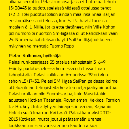
aikana kerrottu. Pelasi runkosarjassa 40 ottelua tehoin
15+28=43 ja pudotuspeleissä viidessä ottelussa tehot
1+2=3. Teki pudotuspelien ainoan maalinsa finaalisarjan
ensimmäisessä ottelussa, kun SaiPa hävisi Turussa
maalein 6-1. Niille, jotka ette tietäneet, niin Ville Kohon
pelinumero ei nuorten Sm-liigassa ollut kahdeksan vaan
24. Numeroa kahdeksan käytti SaiPan liigajoukkueen
nykyinen valmentaja Tuomo Ropo.
Pietari Kolhonen, hyökkäjä
Pelasi runkosarjassa 35 ottelua tehopistein 3+6=9.
Esiintyi pudotuspeleissä kolmessa ottelussa ilman
tehopisteitä. Pelasi kaikkiaan A-nuorissa 99 ottelua
tehoin 15+17=32. Pelasi SM-liigaa SaiPan paidassa kolme
ottelua ilman tehopisteitä keräten neljä jäähyminuuttia.
Pelasi urallaan niin Suomi-sarjaa, kuin Mestistäkin
edustaen Kotkan Titaaneja, Rovaniemen Kiekkoa, Tornion
Ice Hockey Clubia lyhyen lainapestin verran, Kajaanin
Hokkia sekä Imatran Ketterää. Palasi kaudeksi 2012-
2013 Kotkaan, mutta joutui päättämään uransa
loukkaantumisen vuoksi ennen kauden alkua.