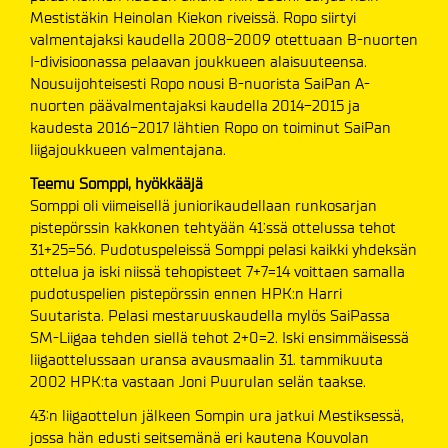
Mestistäkin Heinolan Kiekon riveissä. Ropo siirtyi
valmentajaksi kaudella 2008-2009 otettuaan B-nuorten
I-divisioonassa pelaavan joukkueen alaisuuteensa.
Nousuijohteisesti Ropo nousi B-nuorista SaiPan A-
nuorten päävalmentajaksi kaudella 2014-2015 ja
kaudesta 2016-2017 lähtien Ropo on toiminut SaiPan
liigajoukkueen valmentajana.
Teemu Somppi, hyökkääjä
Somppi oli viimeisellä juniorikaudellaan runkosarjan
pistepörssin kakkonen tehtyään 41:ssä ottelussa tehot
31+25=56. Pudotuspeleissä Somppi pelasi kaikki yhdeksän
ottelua ja iski niissä tehopisteet 7+7=14 voittaen samalla
pudotuspelien pistepörssin ennen HPK:n Harri
Suutarista. Pelasi mestaruuskaudella mylös SaiPassa
SM-Liigaa tehden siellä tehot 2+0=2. Iski ensimmäisessä
liigaottelussaan uransa avausmaalin 31. tammikuuta
2002 HPK:ta vastaan Joni Puurulan selän taakse.
43:n liigaottelun jälkeen Sompin ura jatkui Mestiksessä,
jossa hän edusti seitsemänä eri kautena Kouvolan