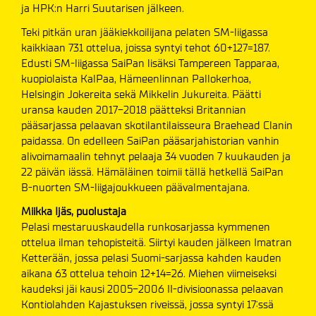
ja HPK:n Harri Suutarisen jälkeen.
Teki pitkän uran jääkiekkoilijana pelaten SM-liigassa
kaikkiaan 731 ottelua, joissa syntyi tehot 60+127=187.
Edusti SM-liigassa SaiPan lisäksi Tampereen Tapparaa,
kuopiolaista KalPaa, Hämeenlinnan Pallokerhoa,
Helsingin Jokereita sekä Mikkelin Jukureita. Päätti
uransa kauden 2017-2018 päätteksi Britannian
pääsarjassa pelaavan skotilantilaisseura Braehead Clanin
paidassa. On edelleen SaiPan pääsarjahistorian vanhin
alivoimamaalin tehnyt pelaaja 34 vuoden 7 kuukauden ja
22 päivän iässä. Hämäläinen toimii tällä hetkellä SaiPan
B-nuorten SM-liigajoukkueen päävalmentajana.
Miikka Ijäs, puolustaja
Pelasi mestaruuskaudella runkosarjassa kymmenen
ottelua ilman tehopisteitä. Siirtyi kauden jälkeen Imatran
Ketterään, jossa pelasi Suomi-sarjassa kahden kauden
aikana 63 ottelua tehoin 12+14=26. Miehen viimeiseksi
kaudeksi jäi kausi 2005-2006 II-divisioonassa pelaavan
Kontiolahden Kajastuksen riveissä, jossa syntyi 17:ssä