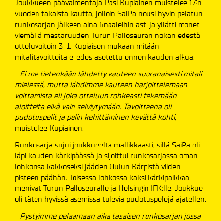
Joukkueen päävalmentaja Pasi Kupiainen muistelee 17:n
vuoden takaista kautta, jolloin SaiPa nousi hyvin pelatun
runkosarjan jälkeen aina finaaleihin asti ja yllätti monet
viemällä mestaruuden Turun Palloseuran nokan edestä
otteluvoitoin 3-1. Kupiaisen mukaan mitään
mitalitavoitteita ei edes asetettu ennen kauden alkua.
-
Ei me tietenkään lähdetty kauteen suoranaisesti mitali
mielessä, mutta lähdimme kauteen harjoittelemaan
voittamista eli joka otteluun rohkeasti tekemään
aloitteita eikä vain selviytymään. Tavoitteena oli
pudotuspelit ja pelin kehittäminen kevättä kohti,
muistelee Kupiainen.
Runkosarja sujui joukkueelta mallikkaasti, sillä SaiPa oli
läpi kauden kärkipäässä ja sijoittui runkosarjassa oman
lohkonsa kakkoseksi jääden Oulun Kärpistä viiden
pisteen päähän. Toisessa lohkossa kaksi kärkipaikkaa
menivät Turun Palloseuralle ja Helsingin IFK:lle. Joukkue
oli täten hyvissä asemissa tulevia pudotuspelejä ajatellen.
-
Pystyimme pelaamaan aika tasaisen runkosarjan jossa