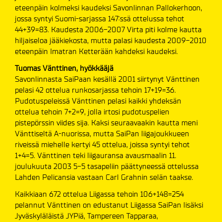
eteenpäin kolmeksi kaudeksi Savonlinnan Pallokerhoon,
jossa syntyi Suomi-sarjassa 147:ssä ottelussa tehot
44+39=83. Kaudesta 2006-2007 Virta piti kolme kautta
hiljaiseloa jääkiekosta, mutta palasi kaudesta 2009-2010
eteenpäin Imatran Ketterään kahdeksi kaudeksi.
Tuomas Vänttinen, hyökkääjä
Savonlinnasta SaiPaan kesällä 2001 siirtynyt Vänttinen
pelasi 42 ottelua runkosarjassa tehoin 17+19=36.
Pudotuspeleissä Vänttinen pelasi kaikki yhdeksän
ottelua tehoin 7+2=9, jolla irtosi pudotuspelien
pistepörssin viides sija. Kaksi seuraavaakin kautta meni
Vänttiseltä A-nuorissa, mutta SaiPan liigajoukkueen
riveissä miehelle kertyi 45 ottelua, joissa syntyi tehot
1+4=5. Vänttinen teki liigauransa avausmaalin 11.
joulukuuta 2003 5-5 tasapeliin päättyneessä ottelussa
Lahden Pelicansia vastaan Carl Grahnin selän taakse.
Kaikkiaan 672 ottelua Liigassa tehoin 106+148=254
pelannut Vänttinen on edustanut Liigassa SaiPan lisäksi
Jyväskyläläistä JYPiä, Tampereen Tapparaa,