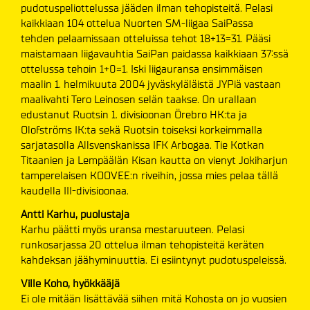
pudotuspeliottelussa jääden ilman tehopisteitä. Pelasi
kaikkiaan 104 ottelua Nuorten SM-liigaa SaiPassa
tehden pelaamissaan otteluissa tehot 18+13=31. Pääsi
maistamaan liigavauhtia SaiPan paidassa kaikkiaan 37:ssä
ottelussa tehoin 1+0=1. Iski liigauransa ensimmäisen
maalin 1. helmikuuta 2004 jyväskyläläistä JYPiä vastaan
maalivahti Tero Leinosen selän taakse. On urallaan
edustanut Ruotsin 1. divisioonan Örebro HK:ta ja
Olofströms IK:ta sekä Ruotsin toiseksi korkeimmalla
sarjatasolla Allsvenskanissa IFK Arbogaa. Tie Kotkan
Titaanien ja Lempäälän Kisan kautta on vienyt Jokiharjun
tamperelaisen KOOVEE:n riveihin, jossa mies pelaa tällä
kaudella III-divisioonaa.
Antti Karhu, puolustaja
Karhu päätti myös uransa mestaruuteen. Pelasi
runkosarjassa 20 ottelua ilman tehopisteitä keräten
kahdeksan jäähyminuuttia. Ei esiintynyt pudotuspeleissä.
Ville Koho, hyökkääjä
Ei ole mitään lisättävää siihen mitä Kohosta on jo vuosien