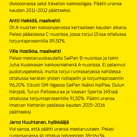
divisioonassa sekä Itävallan kakkosliigaa. Päätti uransa
kauden 2011-2012 päätteeksi.
Antti Heikkilä, maalivahti
Oli A-nuorten kokoonpanossa kertaalleen kauden aikana.
Pelasi pääasiassa C-nuorissa, jossa torjui 13:ssa ottelussa
torjuntaprosentilla 89,50%.
Ville Hostikka, maalivahti
Pelasi mestaruuskaudella SaiPan B-nuorissa ja toimi
Juha Kuokkasen kakkosmiehenä A-nuorissa. Ei pelannut
pudotuspeleissä, mutta torjui runkosarjassa kahdessa
ottelussa keräten yhden nollapelin ja torjuntaprosentin
96,20%. Edusti SM-liigassa SaiPan lisäksi KalPaa, Oulun
Kärppiä, Turun Palloseuraa ja Vaasan Sportia 145:ssä
ottelussa torjuntaprosentilla 91,50%. Päätti uransa
Imatran Ketterän paidassa kauden 2015-2016
päätteeksi.
Jarno Huuhtanen, hyökkääjä
Voi sanoa, että päätti uransa mestaruuteen. Pelasi
runkosarjassa 41 ottelua tehopistein 18+16=34.