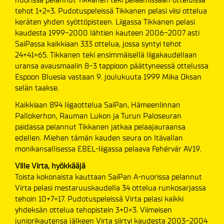
tehot 1+2=3. Pudotuspeleissä Tikkanen pelasi viisi ottelua
keräten yhden syöttöpisteen. Liigassa Tikkanen pelasi
kaudesta 1999-2000 lähtien kauteen 2006-2007 asti
SaiPassa kaikkiaan 333 ottelua, jossa syntyi tehot
24+41=65. Tikkanen teki ensimmäisellä liigakaudellaan
uransa avausmaalin 8-3 tappioon päättyneessä ottelussa
Espoon Bluesia vastaan 9. joulukuuta 1999 Mika Oksan
selän taakse.
Kaikkiaan 894 liigaottelua SaiPan, Hämeenlinnan
Pallokerhon, Rauman Lukon ja Turun Paloseuran
paidassa pelannut Tikkanen jatkaa pelaajauraansa
edellen. Miehen tämän kauden seura on Itävallan
monikansallisessa EBEL-liigassa pelaava Fehérvár AV19.
Ville Virta, hyökkääjä
Toista kokonaista kauttaan SaiPan A-nuorissa pelannut
Virta pelasi mestaruuskaudella 34 ottelua runkosarjassa
tehoin 10+7=17. Pudotuspeleissä Virta pelasi kaikki
yhdeksän ottelua tehopistein 3+0=3. Viimeisen
juniorikautensa jälkeen Virta siirtyi kaudesta 2003-2004