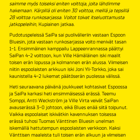
saimme myös toiseksi eniten voittoja, joita lähdimme
hakemaan. Kärpillä oli eniten 30 voittoa, meillä ja tepsillä
28 voittoa runkosarjassa. Voitot toivat itseluottamusta
jatkopeleihin,
Kupiainen jatkaa.
Pudotuspeleissä SaiPa sai puolivälieriin vastaan Espoon
Bluesin, jota vastaan runkosarjassa voito menivät tasan
1-1. Ensimmäinen kamppailu Lappeenrannassa päättyi
SaiPan 4-2 voittoon, kun Ville Hämäläinen iski maalit
toisen erän lopussa ja kolmannen erän alussa. Viimeisen
niitin espoolaisten arkkuun iski Joni Yli-Torkko, joka sai
kaunistella 4-2 lukemat päätöserän puolessa välissä.
Heti seuraavana päivänä joukkueet kohtasivat Espoossa
ja SaiPa karkasi heti ensimmäisessä erässä. Teemu
Somppi, Antti Weckström ja Ville Virta veivät SaiPan
avauserässä 3-0 johtoon, eikä Blues enää siitä toipunut.
Vaikka espoolaiset iskivätkin kavennuksen toisessa
erässä tuhosi Tuomas Vänttinen Bluesin unelman
iskemällä hattutempun espoolaisten verkkoon. Kaksi
Vänttisen maaleista tuli toisen erän alkuun ja viimeisen