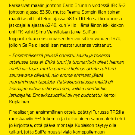
karkasivat maalin johtoon Carlo Grünnin viedessä IFK 3-2
johtoon ajassa 53:30, mutta Teemu Sompin illan toinen
maali tasoitti ottelun ajassa 58:15. Ottelu sai kruununsa
jatkoajalla ajassa 62:48, kun Ville Hämäläinen iski kiekon
ohi IFK-vahti Simo Vehviläisen ja vei SaiPan
loppuotteluun ensimmäisen kerran sitten vuoden 1970,
jolloin SaiPa oli edellisen mestaruutensa voittanut.
-
Ensimmäisessä pelissä onnistui kaikki ja toisessa
ottelussa taas ei. Ehkä tuuri ja tuomaritkin olivat hieman
meitä vastaan, mutta onneksi kolmas ottelu tuli heti
seuraavana päivänä, niin emme ehtineet jäädä
murehtimaan tappiota. Ratkaisuottelussa meillä oli
kokoajan vahva usko voittoon, vaikka mentiinkin
jatkoajalle. Ennakkosuosikki oli nyt pudotettu,
kertoi
Kupiainen.
Finaalisarjan ensimmäinen ottelu päättyi Turussa TPS:lle
murskaaviin 6-1 lukemiin ja turkulainen sanomalehti ehti
jo kirjoittaa, että päävalmentaja Kupiaisen täytyy olla
taikuri, jotta SaiPa nousisi vielä kamppailemaan