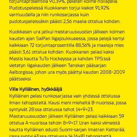
torjuntaprosentilla 90,39%, pelaten kolme nollapeliä.
Pudotuspeleissä Kuokkanen torjui kiekot 91,92%
varmuudella ja niin runkosarjassa kuin
pudotuspeleissäkin päästi 2,56 maalia ottelua kohden.
Kuokkasen ura jatkui mestaruusvuoden jälkeen kolmen
kauden ajan SaiPan liigajoukkueessa, jossa pelejä kertyi
kaikkiaan 72 torjuntaprosentilla 88,56% ja maaleja mies
päästi 3,61 ottelua kohden. Kuokkanen pelasi kaksi
Mestis kautta TuTo Hockeyssa ja kahden TPS:ssä
vietetyn liigakauden jälkeen Tanskan pääsarjan
Aalborgissa, johon ura myös päättyi kauden 2008-2009
päätteeksi.
Ville Kylliäinen, hyökkääjä
Kylliäinen pelasi runkosarjassa vain yhdessä ottelussa
ilman tehopisteitä. Kausi meni mieheltä B-nuorissa, jossa
syntyivät 28:ssa ottelussa tehot 14+9=23.
Mestaruusvuoden jälkeen Kylliäinen pelasi kaikkiaan 59
ottelua A-nuorissa tehoin 8+9=17. Uran kaksi viimeistä
kautta Kylliäinen edusti Suomi-sarjan Imatran Ketterää,
jossa syntyi 43:ssa ottelussa 14 (6+8) tehopistettä.