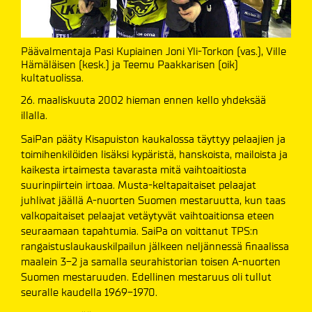
Päävalmentaja Pasi Kupiainen Joni Yli-Torkon (vas.), Ville
Hämäläisen (kesk.) ja Teemu Paakkarisen (oik)
kultatuolissa.
26. maaliskuuta 2002 hieman ennen kello yhdeksää
illalla.
SaiPan pääty Kisapuiston kaukalossa täyttyy pelaajien ja
toimihenkilöiden lisäksi kypäristä, hanskoista, mailoista ja
kaikesta irtaimesta tavarasta mitä vaihtoaitiosta
suurinpiirtein irtoaa. Musta-keltapaitaiset pelaajat
juhlivat jäällä A-nuorten Suomen mestaruutta, kun taas
valkopaitaiset pelaajat vetäytyvät vaihtoaitionsa eteen
seuraamaan tapahtumia. SaiPa on voittanut TPS:n
rangaistuslaukauskilpailun jälkeen neljännessä finaalissa
maalein 3-2 ja samalla seurahistorian toisen A-nuorten
Suomen mestaruuden. Edellinen mestaruus oli tullut
seuralle kaudella 1969-1970.