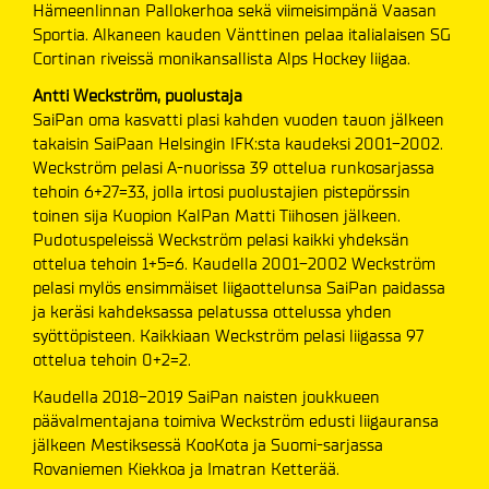
Hämeenlinnan Pallokerhoa sekä viimeisimpänä Vaasan
Sportia. Alkaneen kauden Vänttinen pelaa italialaisen SG
Cortinan riveissä monikansallista Alps Hockey liigaa.
Antti Weckström, puolustaja
SaiPan oma kasvatti plasi kahden vuoden tauon jälkeen
takaisin SaiPaan Helsingin IFK:sta kaudeksi 2001-2002.
Weckström pelasi A-nuorissa 39 ottelua runkosarjassa
tehoin 6+27=33, jolla irtosi puolustajien pistepörssin
toinen sija Kuopion KalPan Matti Tiihosen jälkeen.
Pudotuspeleissä Weckström pelasi kaikki yhdeksän
ottelua tehoin 1+5=6. Kaudella 2001-2002 Weckström
pelasi mylös ensimmäiset liigaottelunsa SaiPan paidassa
ja keräsi kahdeksassa pelatussa ottelussa yhden
syöttöpisteen. Kaikkiaan Weckström pelasi liigassa 97
ottelua tehoin 0+2=2.
Kaudella 2018-2019 SaiPan naisten joukkueen
päävalmentajana toimiva Weckström edusti liigauransa
jälkeen Mestiksessä KooKota ja Suomi-sarjassa
Rovaniemen Kiekkoa ja Imatran Ketterää.