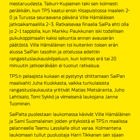
mestaruudesta. Taikuri-Kupiainen teki sen kolmesti
peräkkäin, kun TPS kaatui ensin Kisapuistossa maalein 2-
0 ja Turussa seuraavana päivänä Ville Hämäläisen
jatkoaikamaalilla 2-3. Ratkaisevaa finaalia SaiPa ehti olla
jo 2-1 tappiolla, kun Markku Paukkunen iski todellisen
pukukoppimaalin kaksi sekuntia ennen avauserän
päätöstä. Ville Hämäläinen toi kuitenkin toisen erän
alussa SaiPan tasoihin ja ottelussa edettiin
rangaistuslaukauskilpailuun, kun kolmas erä tai 20
minuutin jatkoeräkään ei tuonut ratkaisua.
TPS:n pelaajista kukaan ei pystynyt ohittamaan SaiPan
maalivahti Juha Kuokkasta, vaikka turkulaisista
rangaistuslaukausta yrittivät Matias Metsäranta, Juho
Lehtisalo, Tomi Sykkö ja viimeisenä laukojana Janne
Tuominen.
SaiPalta puolestaan laukomassa kävivät Ville Hämäläinen
ja Sami Suomalainen joiden yrityksistä ei TPS:n maalissa
pelanneelle Teemu Lassilalle ollut varaa. Kolmantena
laukomaan tullut puolustaja Harri Tikkanen sen sijaan