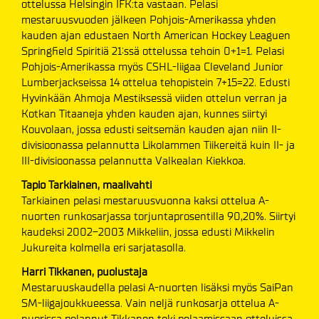
ottelussa Helsingin IFK:ta vastaan. Pelasi
mestaruusvuoden jälkeen Pohjois-Amerikassa yhden
kauden ajan edustaen North American Hockey Leaguen
Springfield Spiritiä 21:ssä ottelussa tehoin 0+1=1. Pelasi
Pohjois-Amerikassa myös CSHL-liigaa Cleveland Junior
Lumberjackseissa 14 ottelua tehopistein 7+15=22. Edusti
Hyvinkään Ahmoja Mestiksessä viiden ottelun verran ja
Kotkan Titaaneja yhden kauden ajan, kunnes siirtyi
Kouvolaan, jossa edusti seitsemän kauden ajan niin II-
divisioonassa pelannutta Likolammen Tiikereitä kuin II- ja
III-divisioonassa pelannutta Valkealan Kiekkoa.
Tapio Tarkiainen, maalivahti
Tarkiainen pelasi mestaruusvuonna kaksi ottelua A-
nuorten runkosarjassa torjuntaprosentilla 90,20%. Siirtyi
kaudeksi 2002-2003 Mikkeliin, jossa edusti Mikkelin
Jukureita kolmella eri sarjatasolla.
Harri Tikkanen, puolustaja
Mestaruuskaudella pelasi A-nuorten lisäksi myös SaiPan
SM-liigajoukkueessa. Vain neljä runkosarja ottelua A-
nuorissa pelannut Tikkanen teki pelaamissaan otteluissa