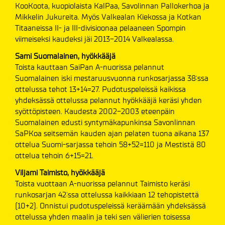
KooKoota, kuopiolaista KalPaa, Savolinnan Pallokerhoa ja
Mikkelin Jukureita. Myös Valkealan Kiekossa ja Kotkan
Titaaneissa II- ja III-divisioonaa pelaaneen Spompin
viimeiseksi kaudeksi jäi 2013-2014 Valkealassa.
Sami Suomalainen, hyökkääjä
Toista kauttaan SaiPan A-nuorissa pelannut
Suomalainen iski mestaruusvuonna runkosarjassa 38:ssa
ottelussa tehot 13+14=27. Pudotuspeleissä kaikissa
yhdeksässä ottelussa pelannut hyökkääjä keräsi yhden
syöttöpisteen. Kaudesta 2002-2003 eteenpäin
Suomalainen edusti syntymäkapunkinsa Savonlinnan
SaPKoa seitsemän kauden ajan pelaten tuona aikana 137
ottelua Suomi-sarjassa tehoin 58+52=110 ja Mestistä 80
ottelua tehoin 6+15=21.
Viljami Taimisto, hyökkääjä
Toista vuottaan A-nuorissa pelannut Taimisto keräsi
runkosarjan 42:ssa ottelussa kaikkiaan 12 tehopistettä
(10+2). Onnistui pudotuspeleissä keräämään yhdeksässä
ottelussa yhden maalin ja teki sen välierien toisessa