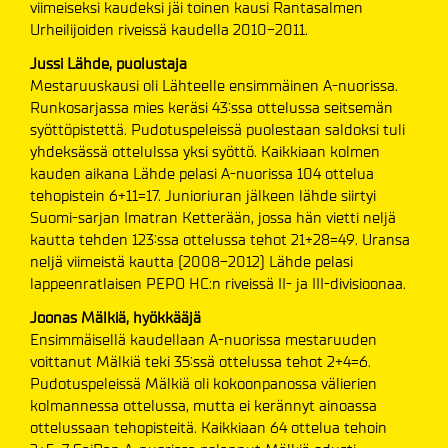
viimeiseksi kaudeksi jäi toinen kausi Rantasalmen
Urheilijoiden riveissä kaudella 2010-2011.
Jussi Lähde, puolustaja
Mestaruuskausi oli Lähteelle ensimmäinen A-nuorissa.
Runkosarjassa mies keräsi 43:ssa ottelussa seitsemän
syöttöpistettä. Pudotuspeleissä puolestaan saldoksi tuli
yhdeksässä ottelulssa yksi syöttö. Kaikkiaan kolmen
kauden aikana Lähde pelasi A-nuorissa 104 ottelua
tehopistein 6+11=17. Junioriuran jälkeen lähde siirtyi
Suomi-sarjan Imatran Ketterään, jossa hän vietti neljä
kautta tehden 123:ssa ottelussa tehot 21+28=49. Uransa
neljä viimeistä kautta (2008-2012) Lähde pelasi
lappeenratlaisen PEPO HC:n riveissä II- ja III-divisioonaa.
Joonas Mälkiä, hyökkääjä
Ensimmäisellä kaudellaan A-nuorissa mestaruuden
voittanut Mälkiä teki 35:ssä ottelussa tehot 2+4=6.
Pudotuspeleissä Mälkiä oli kokoonpanossa välierien
kolmannessa ottelussa, mutta ei kerännyt ainoassa
ottelussaan tehopisteitä. Kaikkiaan 64 ottelua tehoin