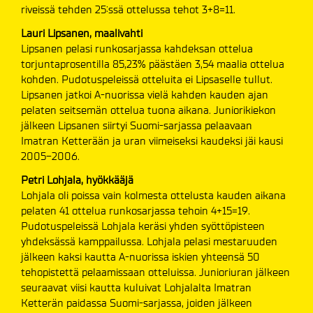
riveissä tehden 25:ssä ottelussa tehot 3+8=11.
Lauri Lipsanen, maalivahti
Lipsanen pelasi runkosarjassa kahdeksan ottelua
torjuntaprosentilla 85,23% päästäen 3,54 maalia ottelua
kohden. Pudotuspeleissä otteluita ei Lipsaselle tullut.
Lipsanen jatkoi A-nuorissa vielä kahden kauden ajan
pelaten seitsemän ottelua tuona aikana. Juniorikiekon
jälkeen Lipsanen siirtyi Suomi-sarjassa pelaavaan
Imatran Ketterään ja uran viimeiseksi kaudeksi jäi kausi
2005-2006.
Petri Lohjala, hyökkääjä
Lohjala oli poissa vain kolmesta ottelusta kauden aikana
pelaten 41 ottelua runkosarjassa tehoin 4+15=19.
Pudotuspeleissä Lohjala keräsi yhden syöttöpisteen
yhdeksässä kamppailussa. Lohjala pelasi mestaruuden
jälkeen kaksi kautta A-nuorissa iskien yhteensä 50
tehopistettä pelaamissaan otteluissa. Junioriuran jälkeen
seuraavat viisi kautta kuluivat Lohjalalta Imatran
Ketterän paidassa Suomi-sarjassa, joiden jälkeen