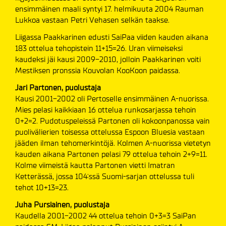
ensimmäinen maali syntyi 17. helmikuuta 2004 Rauman
Lukkoa vastaan Petri Vehasen selkän taakse.
Liigassa Paakkarinen edusti SaiPaa viiden kauden aikana
183 ottelua tehopistein 11+15=26. Uran viimeiseksi
kaudeksi jäi kausi 2009-2010, jolloin Paakkarinen voiti
Mestiksen pronssia Kouvolan KooKoon paidassa.
Jari Partonen, puolustaja
Kausi 2001-2002 oli Pertoselle ensimmäinen A-nuorissa.
Mies pelasi kaikkiaan 16 ottelua runkosarjassa tehoin
0+2=2. Pudotuspeleissä Partonen oli kokoonpanossa vain
puolivälierien toisessa ottelussa Espoon Bluesia vastaan
jääden ilman tehomerkintöjä. Kolmen A-nuorissa vietetyn
kauden aikana Partonen pelasi 79 ottelua tehoin 2+9=11.
Kolme viimeistä kautta Partonen vietti Imatran
Ketterässä, jossa 104:ssä Suomi-sarjan ottelussa tuli
tehot 10+13=23.
Juha Pursiainen, puolustaja
Kaudella 2001-2002 44 ottelua tehoin 0+3=3 SaiPan