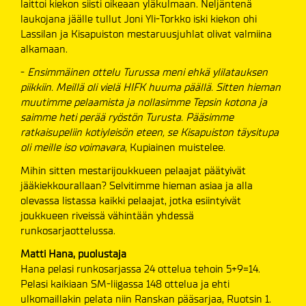
laittoi kiekon siisti oikeaan yläkulmaan. Neljäntenä
laukojana jäälle tullut Joni Yli-Torkko iski kiekon ohi
Lassilan ja Kisapuiston mestaruusjuhlat olivat valmiina
alkamaan.
-
Ensimmäinen ottelu Turussa meni ehkä ylilatauksen
piikkiin. Meillä oli vielä HIFK huuma päällä. Sitten hieman
muutimme pelaamista ja nollasimme Tepsin kotona ja
saimme heti perää ryöstön Turusta. Pääsimme
ratkaisupeliin kotiyleisön eteen, se Kisapuiston täysitupa
oli meille iso voimavara
, Kupiainen muistelee.
Mihin sitten mestarijoukkueen pelaajat päätyivät
jääkiekkourallaan? Selvitimme hieman asiaa ja alla
olevassa listassa kaikki pelaajat, jotka esiintyivät
joukkueen riveissä vähintään yhdessä
runkosarjaottelussa.
Matti Hana, puolustaja
Hana pelasi runkosarjassa 24 ottelua tehoin 5+9=14.
Pelasi kaikiaan SM-liigassa 148 ottelua ja ehti
ulkomaillakin pelata niin Ranskan pääsarjaa, Ruotsin 1.