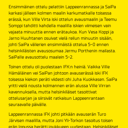
Ensimmäinen ottelu pelattiin Lappeenrannassa ja SaiPa
karkasi jälleen kolmen maalin karkumatkalle toisessa
erässä, kun Ville Virta iski ottelun avausmaalin ja Teemu
Somppi tahditti kahdella maalilla iskien viimeisen vain
vajaata minuuttia ennen erätaukoa. Kun Vesa Koppi ja
Jarno Huuhtanen osuivat vielä reilun minuutin sisään,
johti SaiPa välierien ensimmäistä ottelua 5-0 ennen
helsinkiläisten avausosumaa Jermu Porthenin mailasta.
SaiPalle avausottelu maalein 5-2.
Toinen ottelu oli puolestaan IFK:n heiniä. Vaikka Ville
Hämäläinen vei SaiPan johtoon avauserässä iski IFK
toisessa kiekon peräti viidesti ohi Juha Kuokkasen. SaiPa
yritti vielä nousta kolmannen erän alussa Ville Virran
kavennuksella, mutta helsinkiläiset tasoittivat
ottelusarjan ja siirsivät ratkaisun Lappeenrantaan
seuraavalle päivälle.
Lappeenrannassa IFK johti pitkään avauserän Turo
Järvisen maalilla, mutta Joni Yli-Torkon tasoitus toisen
erän lopussa herätti joukkueen uudestaan. Helsinkiläiset