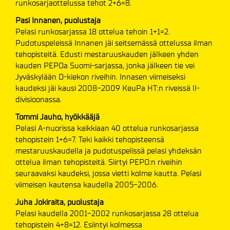
runkosarjaottelussa tehot 2+6=8.
Pasi Innanen, puolustaja
Pelasi runkosarjassa 18 ottelua tehoin 1+1=2.
Pudotuspeleissä Innanen jäi seitsemässä ottelussa ilman
tehopisteitä. Edusti mestaruuskauden jälkeen yhden
kauden PEPOa Suomi-sarjassa, jonka jälkeen tie vei
Jyväskylään D-kiekon riveihin. Innasen viimeiseksi
kaudeksi jäi kausi 2008-2009 KeuPa HT:n riveissä II-
divisioonassa.
Tommi Jauho, hyökkääjä
Pelasi A-nuorissa kaikkiaan 40 ottelua runkosarjassa
tehopistein 1+6=7. Teki kaikki tehopisteensä
mestaruuskaudella ja pudotuspelissä pelasi yhdeksän
ottelua ilman tehopisteitä. Siirtyi PEPO:n riveihin
seuraavaksi kaudeksi, jossa vietti kolme kautta. Pelasi
viimeisen kautensa kaudella 2005-2006.
Juha Jokiraita, puolustaja
Pelasi kaudella 2001-2002 runkosarjassa 28 ottelua
tehopistein 4+8=12. Esiintyi kolmessa