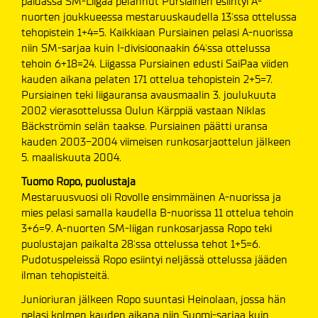
paidassa SM-Liigaa pelannut Pursiainen esiintyi A-
nuorten joukkueessa mestaruuskaudella 13:ssa ottelussa
tehopistein 1+4=5. Kaikkiaan Pursiainen pelasi A-nuorissa
niin SM-sarjaa kuin I-divisioonaakin 64:ssa ottelussa
tehoin 6+18=24. Liigassa Pursiainen edusti SaiPaa viiden
kauden aikana pelaten 171 ottelua tehopistein 2+5=7.
Pursiainen teki liigauransa avausmaalin 3. joulukuuta
2002 vierasottelussa Oulun Kärppiä vastaan Niklas
Bäckströmin selän taakse. Pursiainen päätti uransa
kauden 2003-2004 viimeisen runkosarjaottelun jälkeen
5. maaliskuuta 2004.
Tuomo Ropo, puolustaja
Mestaruusvuosi oli Rovolle ensimmäinen A-nuorissa ja
mies pelasi samalla kaudella B-nuorissa 11 ottelua tehoin
3+6=9. A-nuorten SM-liigan runkosarjassa Ropo teki
puolustajan paikalta 28:ssa ottelussa tehot 1+5=6.
Pudotuspeleissä Ropo esiintyi neljässä ottelussa jääden
ilman tehopisteitä.
Junioriuran jälkeen Ropo suuntasi Heinolaan, jossa hän
pelasi kolmen kauden aikana niin Suomi-sarjaa kuin