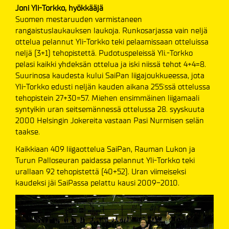
Joni Yli-Torkko, hyökkääjä
Suomen mestaruuden varmistaneen
rangaistuslaukauksen laukoja. Runkosarjassa vain neljä
ottelua pelannut Yli-Torkko teki pelaamissaan otteluissa
neljä (3+1) tehopistettä. Pudotuspeleissä Yli.-Torkko
pelasi kaikki yhdeksän ottelua ja iski niissä tehot 4+4=8.
Suurinosa kaudesta kului SaiPan liigajoukkueessa, jota
Yli-Torkko edusti neljän kauden aikana 255:ssä ottelussa
tehopistein 27+30=57. Miehen ensimmäinen liigamaali
syntyikin uran seitsemännessä ottelussa 28. syyskuuta
2000 Helsingin Jokereita vastaan Pasi Nurmisen selän
taakse.
Kaikkiaan 409 liigaottelua SaiPan, Rauman Lukon ja
Turun Palloseuran paidassa pelannut Yli-Torkko teki
urallaan 92 tehopistettä (40+52). Uran viimeiseksi
kaudeksi jäi SaiPassa pelattu kausi 2009-2010.