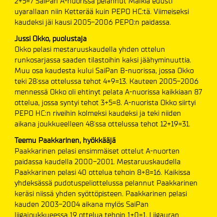
2+5=7 SaiPan A-nuorissa pelannut Mälkiä edusti
uyarallaan niin Ketterää kuin PEPO HC:tä. Viimeiseksi
kaudeksi jäi kausi 2005-2006 PEPO:n paidassa.
Jussi Okko, puolustaja
Okko pelasi mestaruuskaudella yhden ottelun
runkosarjassa saaden tilastoihin kaksi jäähyminuuttia.
Muu osa kaudesta kului SaiPan B-nuorissa, jossa Okko
teki 28:ssa ottelussa tehot 4+9=13. Kauteen 2005-2006
mennessä Okko oli ehtinyt pelata A-nuorissa kaikkiaan 87
ottelua, jossa syntyi tehot 3+5=8. A-nuorista Okko siirtyi
PEPO HC:n riveihin kolmeksi kaudeksi ja teki niiden
aikana joukkueelleen 48:ssa ottelussa tehot 12+19=31.
Teemu Paakkarinen, hyökkääjä
Paakkarinen pelasi ensimmäiset ottelut A-nuorten
paidassa kaudella 2000-2001. Mestaruuskaudella
Paakkarinen pelasi 40 ottelua tehoin 8+8=16. Kaikissa
yhdeksässä pudotuspeliottelussa pelannut Paakkarinen
keräsi niissä yhden syöttöpisteen. Paakkarinen pelasi
kauden 2003-2004 aikana mylös SaiPan
liigajoukkueessa 19 ottelua tehoin 1+0=1. Liigauran