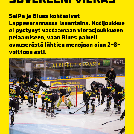
SaiPa ja Blues kohtasivat
Lappeenrannassa lauantaina. Kotijoukkue
ei pystynyt vastaamaan vierasjoukkueen
pelaamiseen, vaan Blues paineli
avauserästä lähtien menojaan aina 2-8-
voittoon asti.