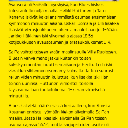
Avauserä oli SaiPalle myrskyisä, kun Blues kiskaisi
tulostaululle neljä maalia. Heikki Huttunen ja Tatu
Kanerva iskivät kaksi ensimmäistä osumaa ensimmäisen
kymmenen minuutin aikana. Oskari Uomala ja Olli Iiisakka
lisäsivät vierasjoukkueen lukemia maaleillaan jo 0-4:ään.
Jerkko Häkkinen iski ylivoimalla ajassa 18.56
kotijoukkueen avausosuman ja erätaukolukemat 1-4.
SaiPa vaihtoi toiseen erään maalinsuulle Ville Ruokosen.
Bluesin vahva meno jatkui kuitenkin toisen
kaksikymmentäminuuttisen aikana ja Perttu Lech iski
vieraiden viidennen osuman ylivoimalla. Jatkoa seurasi
reilun viiden minuutin kuluttua, kun Iisakka iski illan
toinen uuninsa. Huttunen viimeisteli toisella
täysosumallaan taukolukemat 1-7 erän viimeisellä
minuutilla.
Blues iski vielä päätöserässä kertaalleen, kun Konsta
Kosunen onnistui lyömään kiekon alivoimalla SaiPan
maaliin. Jesse Hallikas iski alivoimalla SaiPan toisen
osuman ajassa 56.54, mutta sarjapisteiden osoite oli