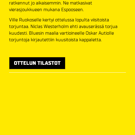
ratkennut jo aikaisemmin. Ne matkasivat
vierasjoukkueen mukana Espooseen.
Ville Ruokoselle kertyi ottelussa lopulta viisitoista
torjuntaa. Niclas Westerholm ehti avauserässä torjua
kuudesti. Bluesin maalia vartioineelle Oskar Autiolle
torjuntoja kirjautettiin kuusitoista kappaletta.
OTTELUN TILASTOT