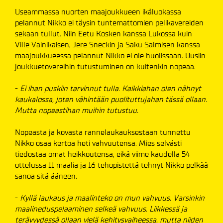
Useammassa nuorten maajoukkueen ikäluokassa
pelannut Nikko ei täysin tuntemattomien pelikavereiden
sekaan tullut. Niin Eetu Kosken kanssa Lukossa kuin
Ville Vainikaisen, Jere Sneckin ja Saku Salmisen kanssa
maajoukkueessa pelannut Nikko ei ole huolissaan. Uusiin
joukkuetovereihin tutustuminen on kuitenkin nopeaa.
-
Ei ihan puskiin tarvinnut tulla. Kaikkiahan olen nähnyt
kaukalossa, joten vähintään puolituttujahan tässä ollaan.
Mutta nopeastihan muihin tutustuu.
Nopeasta ja kovasta rannelaukauksestaan tunnettu
Nikko osaa kertoa heti vahvuutensa. Mies selvästi
tiedostaa omat heikkoutensa, eikä viime kaudella 54
ottelussa 11 maalia ja 16 tehopistettä tehnyt Nikko pelkää
sanoa sitä ääneen.
-
Kyllä laukaus ja maalinteko on mun vahvuus. Varsinkin
maalineduspelaaminen selkeä vahvuus. Liikkessä ja
terävyydessä ollaan vielä kehitysvaiheessa, mutta niiden