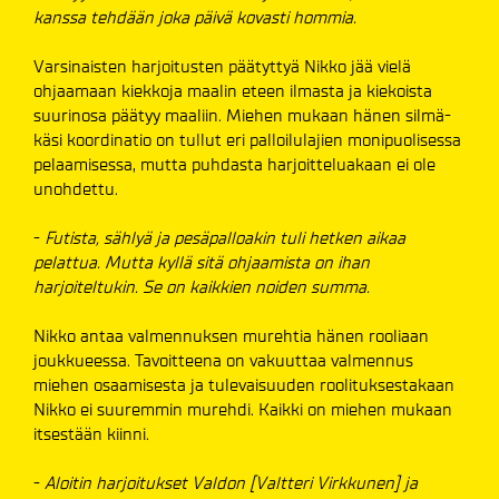
kanssa tehdään joka päivä kovasti hommia.
Varsinaisten harjoitusten päätyttyä Nikko jää vielä
ohjaamaan kiekkoja maalin eteen ilmasta ja kiekoista
suurinosa päätyy maaliin. Miehen mukaan hänen silmä-
käsi koordinatio on tullut eri palloilulajien monipuolisessa
pelaamisessa, mutta puhdasta harjoitteluakaan ei ole
unohdettu.
-
Futista, sählyä ja pesäpalloakin tuli hetken aikaa
pelattua. Mutta kyllä sitä ohjaamista on ihan
harjoiteltukin. Se on kaikkien noiden summa.
Nikko antaa valmennuksen murehtia hänen rooliaan
joukkueessa. Tavoitteena on vakuuttaa valmennus
miehen osaamisesta ja tulevaisuuden roolituksestakaan
Nikko ei suuremmin murehdi. Kaikki on miehen mukaan
itsestään kiinni.
-
Aloitin harjoitukset Valdon [Valtteri Virkkunen] ja