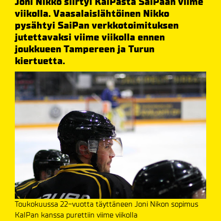
Joni Nikko siirtyi KalPasta SaiPaan viime
viikolla. Vaasalaislähtöinen Nikko
pysähtyi SaiPan verkkotoimituksen
jutettavaksi viime viikolla ennen
joukkueen Tampereen ja Turun
kiertuetta.
Toukokuussa 22-vuotta täyttäneen Joni Nikon sopimus
KalPan kanssa purettiin viime viikolla