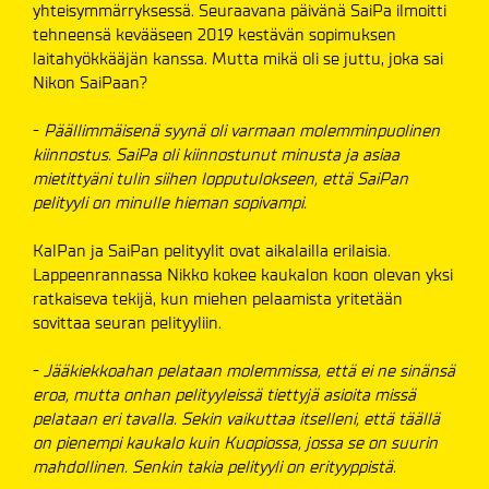
yhteisymmärryksessä. Seuraavana päivänä SaiPa ilmoitti
tehneensä kevääseen 2019 kestävän sopimuksen
laitahyökkääjän kanssa. Mutta mikä oli se juttu, joka sai
Nikon SaiPaan?
-
Päällimmäisenä syynä oli varmaan molemminpuolinen
kiinnostus. SaiPa oli kiinnostunut minusta ja asiaa
mietittyäni tulin siihen lopputulokseen, että SaiPan
pelityyli on minulle hieman sopivampi.
KalPan ja SaiPan pelityylit ovat aikalailla erilaisia.
Lappeenrannassa Nikko kokee kaukalon koon olevan yksi
ratkaiseva tekijä, kun miehen pelaamista yritetään
sovittaa seuran pelityyliin.
-
Jääkiekkoahan pelataan molemmissa, että ei ne sinänsä
eroa, mutta onhan pelityyleissä tiettyjä asioita missä
pelataan eri tavalla. Sekin vaikuttaa itselleni, että täällä
on pienempi kaukalo kuin Kuopiossa, jossa se on suurin
mahdollinen. Senkin takia pelityyli on erityyppistä.