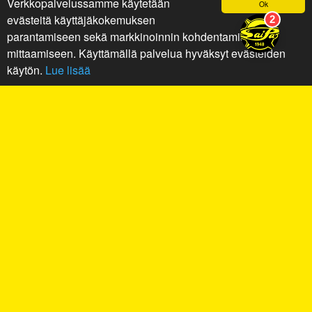
Verkkopalvelussamme käytetään
Ok
evästeitä käyttäjäkokemuksen
parantamiseen sekä markkinoinnin kohdentamiseen ja
mittaamiseen. Käyttämällä palvelua hyväksyt evästeiden
käytön.
Lue lisää