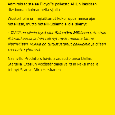
Admirals taistelee Playoffs-paikasta AHL:n keskisen
divisioonan kolmannella sijalla.
Westerholm on majoittunut koko rupeamansa ajan
hotellissa, mutta hotellikuolema ei ole iskenyt.
-
Täällä on oikein hyvä olla.
Salomäen Miikkaan
tutustuin
Milwaukeessa ja hän tuli nyt myös mukana tänne
Nashvilleen. Miikka on tutustuttanut paikkoihin ja ollaan
treenattu yhdessä.
Nashville Predators hävisi avausottelunsa Dallas
Starsille. Ottelun ykköstähdeksi valittiin kaksi maalia
tehnyt Starsin Miro Heiskanen.