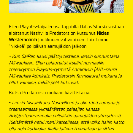
Eilen Playoffs-taipaleensa tappiolla Dallas Starsia vastaan
aloittanut Nashville Predators on kutsunut
Niclas
Westerholmin
joukkueen vahvuuteen. Jututimme
"Nikkeä" pelipäivän aamujäiden jälkeen.
- Kun SaiPan kausi päättyi tiistaina, lensin sunnuntaina
Milwaukeen. Olen palautellut itseäni normaaliin
treenirytmiin Playoffs-rytmistä Admiralsin (AHL-seura
Milwaukee Admirals, Predatorsin farmiseura) mukana ja
ollut valmiina, mikäli pelit kutsuvat.
Kutsu Predatorsin mukaan kävi tiistaina.
-
Lensin tiistai-iltana Nashvilleen ja olin tänä aamuna jo
treenaamassa ylimääräisten pelaajien kanssa
Bridgestone-arenalla pelipäivän aamujäiden yhteydessä.
Kieltämättä hetki meni katsellessa, että voiko hallin katto
olla noin korkealla. Illalla jälleen treenataan ja sitten