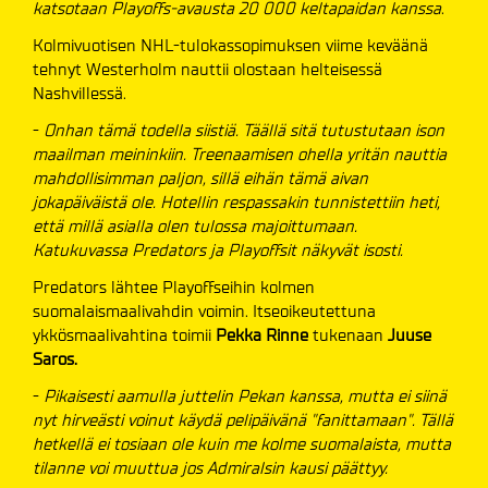
katsotaan Playoffs-avausta 20 000 keltapaidan kanssa
.
Kolmivuotisen NHL-tulokassopimuksen viime keväänä
tehnyt Westerholm nauttii olostaan helteisessä
Nashvillessä.
-
Onhan tämä todella siistiä. Täällä sitä tutustutaan ison
maailman meininkiin. Treenaamisen ohella yritän nauttia
mahdollisimman paljon, sillä eihän tämä aivan
jokapäiväistä ole. Hotellin respassakin tunnistettiin heti,
että millä asialla olen tulossa majoittumaan.
Katukuvassa Predators ja Playoffsit näkyvät isosti.
Predators lähtee Playoffseihin kolmen
suomalaismaalivahdin voimin. Itseoikeutettuna
ykkösmaalivahtina toimii
Pekka Rinne
tukenaan
Juuse
Saros.
-
Pikaisesti aamulla juttelin Pekan kanssa, mutta ei siinä
nyt hirveästi voinut käydä pelipäivänä "fanittamaan". Tällä
hetkellä ei tosiaan ole kuin me kolme suomalaista, mutta
tilanne voi muuttua jos Admiralsin kausi päättyy.