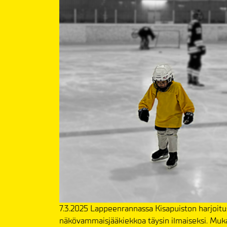
7.3.2025 Lappeenrannassa Kisapuiston harjoitu
näkövammaisjääkiekkoa täysin ilmaiseksi. Mukaa