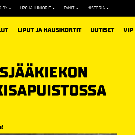
PA OY
U20 JA JUNIORIT
FANIT
HISTORIA
LUT
LIPUT JA KAUSIKORTIT
UUTISET
VIP
SJÄÄKIEKON
ISAPUISTOSSA
a!