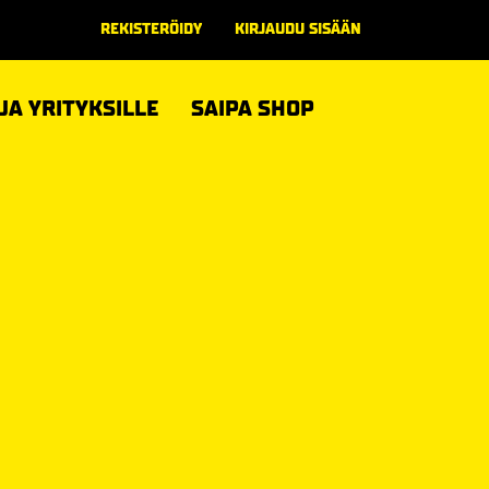
REKISTERÖIDY
KIRJAUDU SISÄÄN
 JA YRITYKSILLE
SAIPA SHOP