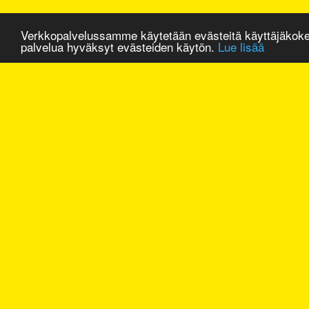
Verkkopalvelussamme käytetään evästeitä käyttäjäkok
palvelua hyväksyt evästeiden käytön.
Lue lisää