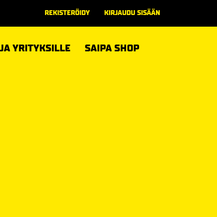
REKISTERÖIDY
KIRJAUDU SISÄÄN
 JA YRITYKSILLE
SAIPA SHOP