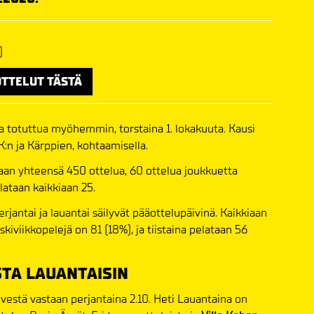
)
OTTELUT TÄSTÄ
a totuttua myöhemmin, torstaina 1. lokakuuta. Kausi
:n ja Kärppien, kohtaamisella.
aan yhteensä 450 ottelua, 60 ottelua joukkuetta
lataan kaikkiaan 25.
rjantai ja lauantai säilyvät pääottelupäivinä. Kaikkiaan
kiviikkopelejä on 81 (18%), ja tiistaina pelataan 56
STA LAUANTAISIN
lvestä vastaan perjantaina 2.10. Heti Lauantaina on