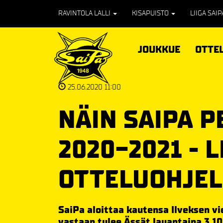
RAVINTOLA LALLI
KISAPUISTO
LIIGA SAI
JOUKKUE
OTTE
25.06.2020 11:00
NÄIN SAIPA 
2020-2021 - L
OTTELUOHJEL
SaiPa aloittaa kautensa Ilveksen v
vastaan tulee Ässät lauantaina 3.10