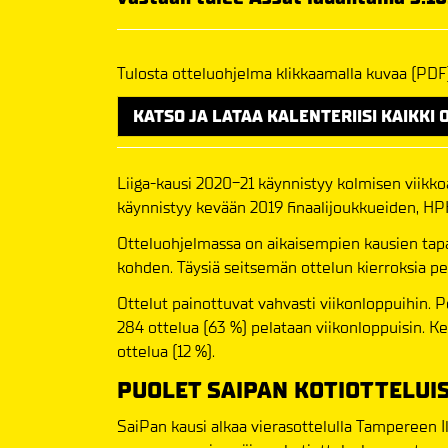
Tulosta otteluohjelma klikkaamalla kuvaa (PDF
KATSO JA LATAA KALENTERIISI KAIKKI 
Liiga-kausi 2020-21 käynnistyy kolmisen viikko
käynnistyy kevään 2019 finaalijoukkueiden, HPK
Otteluohjelmassa on aikaisempien kausien tap
kohden. Täysiä seitsemän ottelun kierroksia pe
Ottelut painottuvat vahvasti viikonloppuihin. Pe
284 ottelua (63 %) pelataan viikonloppuisin. Kes
ottelua (12 %).
PUOLET SAIPAN KOTIOTTELUI
SaiPan kausi alkaa vierasottelulla Tampereen I