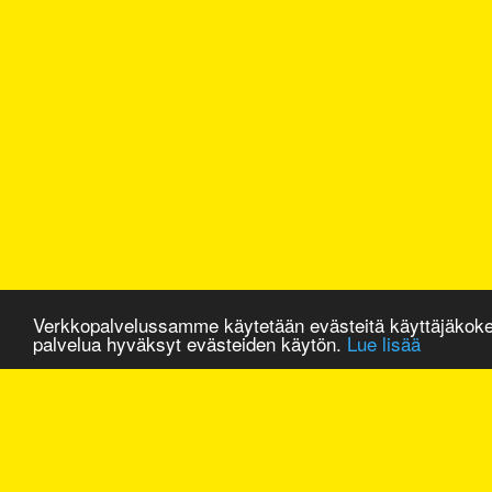
Verkkopalvelussamme käytetään evästeitä käyttäjäkok
palvelua hyväksyt evästeiden käytön.
Lue lisää