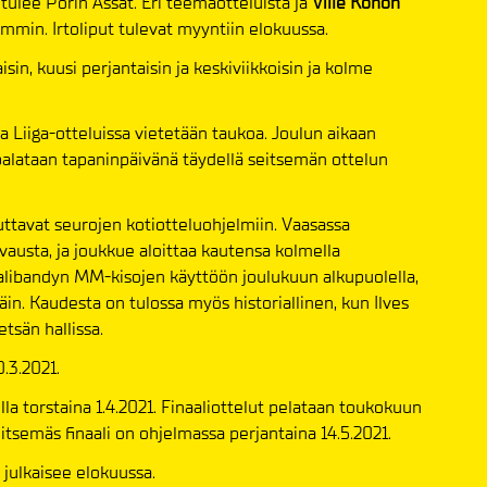
ulee Porin Ässät. Eri teemaotteluista ja
Ville Kohon
min. Irtoliput tulevat myyntiin elokuussa.
sin, kuusi perjantaisin ja keskiviikkoisin ja kolme
Liiga-otteluissa vietetään taukoa. Joulun aikaan
palataan tapaninpäivänä täydellä seitsemän ottelun
ttavat seurojen kotiotteluohjelmiin. Vaasassa
vausta, ja joukkue aloittaa kautensa kolmella
u salibandyn MM-kisojen käyttöön joulukuun alkupuolella,
äin. Kaudesta on tulossa myös historiallinen, kun Ilves
tsän hallissa.
.3.2021.
illa torstaina 1.4.2021. Finaaliottelut pelataan toukokuun
itsemäs finaali on ohjelmassa perjantaina 14.5.2021.
julkaisee elokuussa.