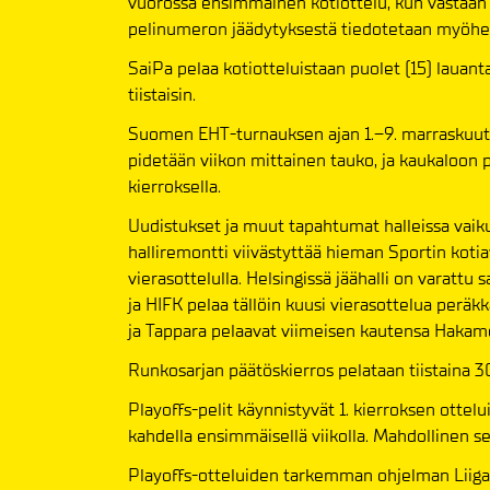
vuorossa ensimmäinen kotiottelu, kun vastaan t
pelinumeron jäädytyksestä tiedotetaan myöhem
SaiPa pelaa kotiotteluistaan puolet (15) lauantai
tiistaisin.
Suomen EHT-turnauksen ajan 1.–9. marraskuuta 
pidetään viikon mittainen tauko, ja kaukaloon 
kierroksella.
Uudistukset ja muut tapahtumat halleissa vaiku
halliremontti viivästyttää hieman Sportin kotia
vierasottelulla. Helsingissä jäähalli on varatt
ja HIFK pelaa tällöin kuusi vierasottelua peräkk
ja Tappara pelaavat viimeisen kautensa Hakame
Runkosarjan päätöskierros pelataan tiistaina 30
Playoffs-pelit käynnistyvät 1. kierroksen ottelu
kahdella ensimmäisellä viikolla. Mahdollinen se
Playoffs-otteluiden tarkemman ohjelman Liiga 