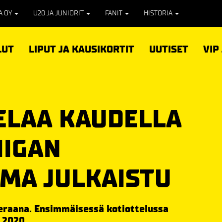
PA OY
U20 JA JUNIORIT
FANIT
HISTORIA
LUT
LIPUT JA KAUSIKORTIT
UUTISET
VIP
PELAA KAUDELLA
IIGAN
MA JULKAISTU
ieraana. Ensimmäisessä kotiottelussa
.2020.