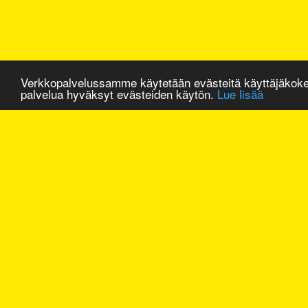
Verkkopalvelussamme käytetään evästeitä käyttäjäkok
palvelua hyväksyt evästeiden käytön.
Lue lisää