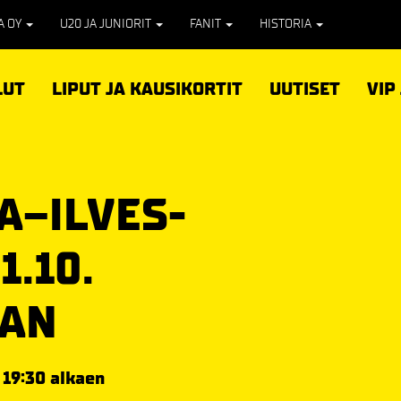
PA OY
U20 JA JUNIORIT
FANIT
HISTORIA
LUT
LIPUT JA KAUSIKORTIT
UUTISET
VIP
A–ILVES-
1.10.
AAN
 19:30 alkaen