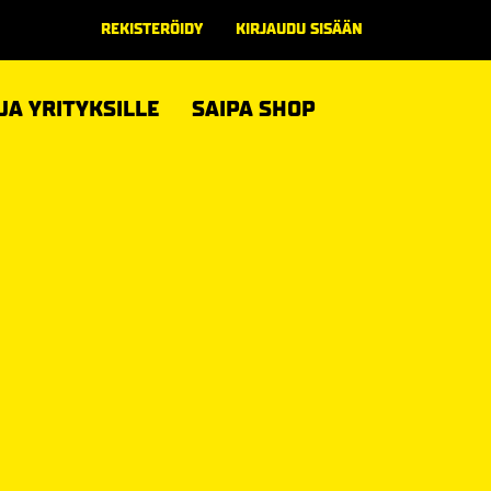
REKISTERÖIDY
KIRJAUDU SISÄÄN
 JA YRITYKSILLE
SAIPA SHOP