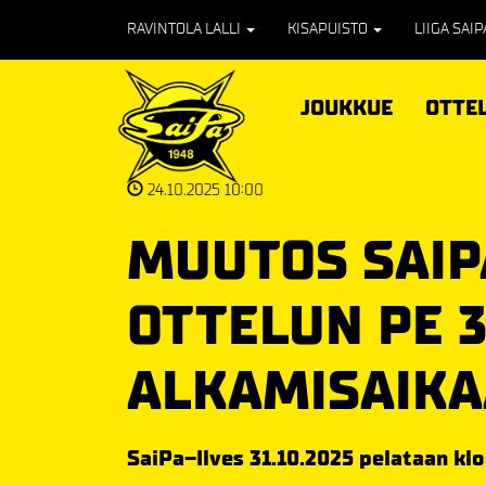
RAVINTOLA LALLI
KISAPUISTO
LIIGA SAI
JOUKKUE
OTTE
24.10.2025 10:00
MUUTOS SAIP
OTTELUN PE 3
ALKAMISAIK
SaiPa–Ilves 31.10.2025 pelataan klo