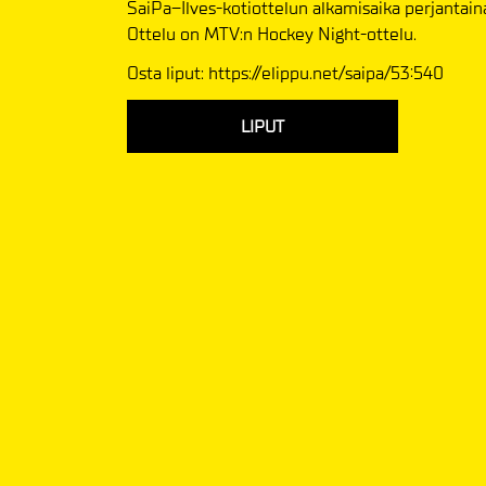
SaiPa–Ilves-kotiottelun alkamisaika perjantaina 
Ottelu on MTV:n Hockey Night-ottelu.
Osta liput: https://elippu.net/saipa/53:540
LIPUT