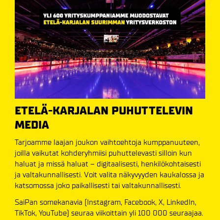
ETELÄ-KARJALAN PUHUTTELEVIN
MEDIA
Tarjoamme laajan joukon vaihtoehtoja kumppanuuteen,
joilla vaikutat kohderyhmiisi puhuttelevasti silloin kun
haluat ja missä haluat – digitaalisesti, henkilökohtaisesti
ja valtakunnallisesti. Voit valita näkyvyyden kaukalossa ja
katsomossa joko paikallisesti tai valtakunnallisesti.
SaiPan somekanavia (Instagram, Facebook, X, LinkedIn,
TikTok, YouTube) seuraa viikoittain yli 100 000 seuraajaa.