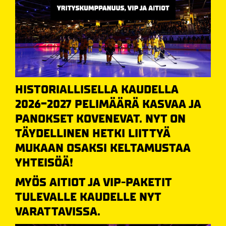
HISTORIALLISELLA KAUDELLA
2026-2027 PELIMÄÄRÄ KASVAA JA
PANOKSET KOVENEVAT. NYT ON
TÄYDELLINEN HETKI LIITTYÄ
MUKAAN OSAKSI KELTAMUSTAA
YHTEISÖÄ!
MYÖS AITIOT JA VIP-PAKETIT
TULEVALLE KAUDELLE NYT
VARATTAVISSA.