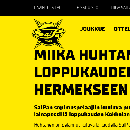
RAVINTOLA LALLI
KISAPUISTO
LIIGA SAI
JOUKKUE
OTTE
MIIKA HUHTA
LOPPUKAUDE
HERMEKSEEN
SaiPan sopimuspelaajiin kuuluva p
lainapestillä loppukauden Kokkola
Huhtanen on pelannut kuluvalla kaudella SaiPa