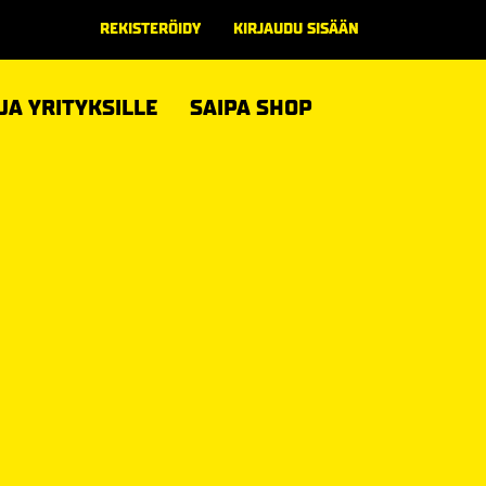
REKISTERÖIDY
KIRJAUDU SISÄÄN
 JA YRITYKSILLE
SAIPA SHOP