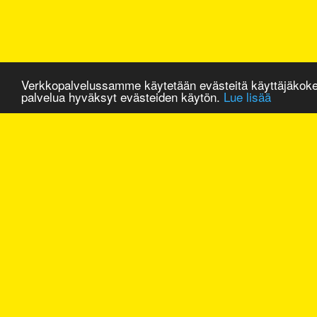
Verkkopalvelussamme käytetään evästeitä käyttäjäkok
palvelua hyväksyt evästeiden käytön.
Lue lisää