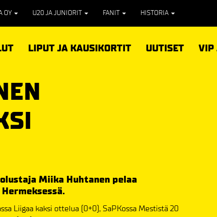
PA OY
U20 JA JUNIORIT
FANIT
HISTORIA
LUT
LIPUT JA KAUSIKORTIT
UUTISET
VIP
NEN
KSI
uolustaja Miika Huhtanen pelaa
n Hermeksessä.
ssa Liigaa kaksi ottelua (0+0), SaPKossa Mestistä 20