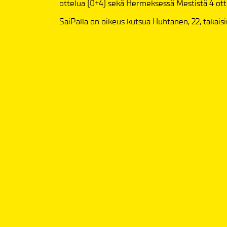
ottelua (0+4) sekä Hermeksessä Mestistä 4 otte
SaiPalla on oikeus kutsua Huhtanen, 22, takaisi