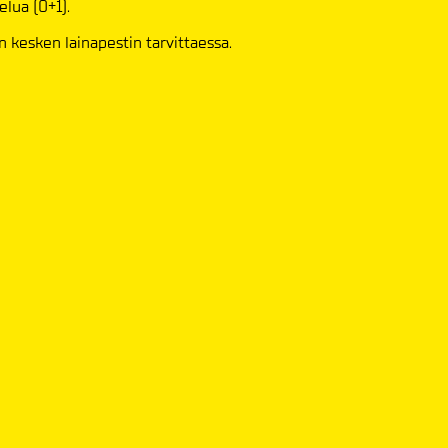
lua (0+1).
n kesken lainapestin tarvittaessa.