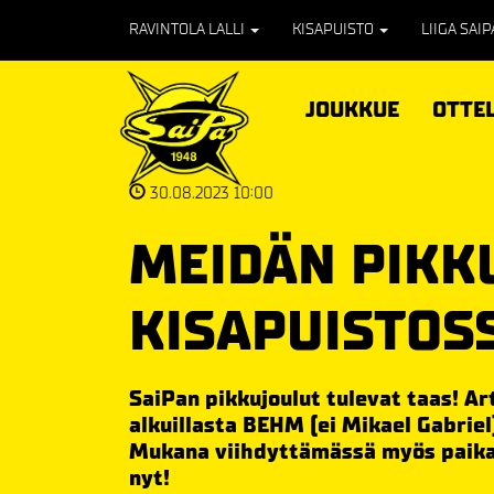
RAVINTOLA LALLI
KISAPUISTO
LIIGA SAI
JOUKKUE
OTTE
30.08.2023 10:00
MEIDÄN PIKK
KISAPUISTOS
SaiPan pikkujoulut tulevat taas! Art
alkuillasta BEHM (ei Mikael Gabrie
Mukana viihdyttämässä myös paikal
nyt!