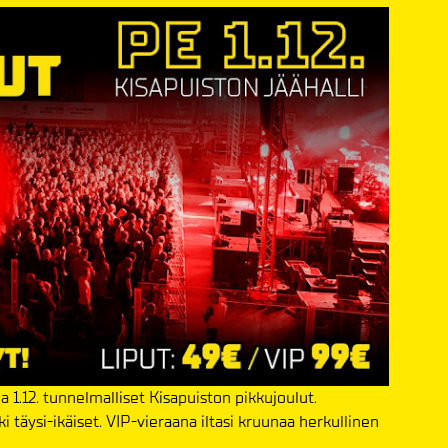
a 1.12. tunnelmalliset Kisapuiston pikkujoulut.
 täysi-ikäiset. VIP-vieraana iltasi kruunaa herkullinen