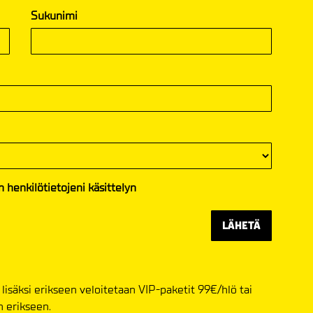
Sukunimi
 henkilötietojeni käsittelyn
LÄHETÄ
on lisäksi erikseen veloitetaan VIP-paketit 99€/hlö tai
n erikseen.