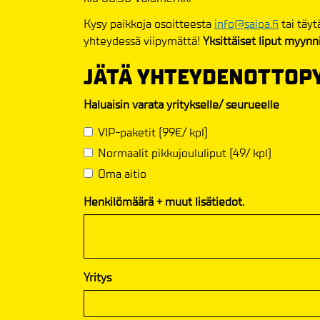
Kysy paikkoja osoitteesta
info@saipa.fi
tai täy
yhteydessä viipymättä!
Yksittäiset liput myynni
JÄTÄ YHTEYDENOTTOP
Haluaisin varata yritykselle/ seurueelle
VIP-paketit (99€/ kpl)
Normaalit pikkujoululiput (49/ kpl)
Oma aitio
Henkilömäärä + muut lisätiedot.
Yritys