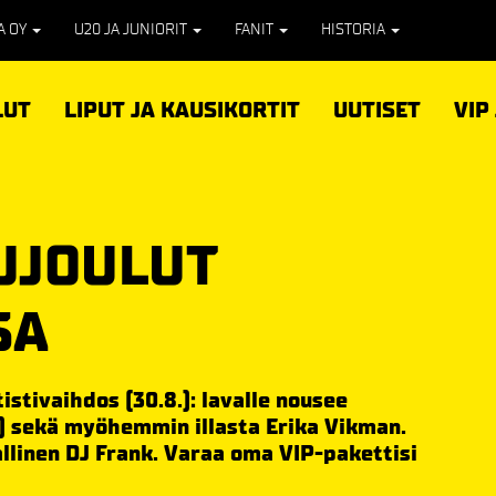
PA OY
U20 JA JUNIORIT
FANIT
HISTORIA
LUT
LIPUT JA KAUSIKORTIT
UUTISET
VIP
UJOULUT
SA
istivaihdos (30.8.): lavalle nousee
l) sekä myöhemmin illasta Erika Vikman.
linen DJ Frank. Varaa oma VIP-pakettisi