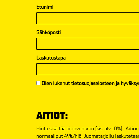
Etunimi
Sähköposti
Laskutustapa
Olen lukenut
tietosuojaselosteen
ja hyväksyn
AITIOT:
Hinta sisältää aitiovuokran (sis. alv 10%) . Aiti
normaaliput 49€/hlö. Juomatarjoilu laskutetaa