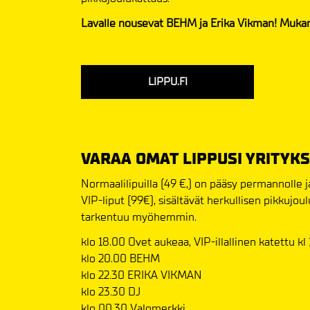
Lavalle nousevat BEHM ja Erika Vikman! Mukan
LIPPU.FI
VARAA OMAT LIPPUSI YRITYKS
Normaalilipuilla (49 €,) on pääsy permannolle j
VIP-liput (99€), sisältävät herkullisen pikkujo
tarkentuu myöhemmin.
klo 18.00 Ovet aukeaa, VIP-illallinen katettu kl
klo 20.00 BEHM
klo 22.30 ERIKA VIKMAN
klo 23.30 DJ
klo 00.30 Valomerkki