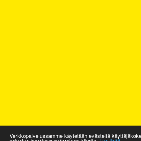
Verkkopalvelussamme käytetään evästeitä käyttäjäkok
palvelua hyväksyt evästeiden käytön.
Lue lisää