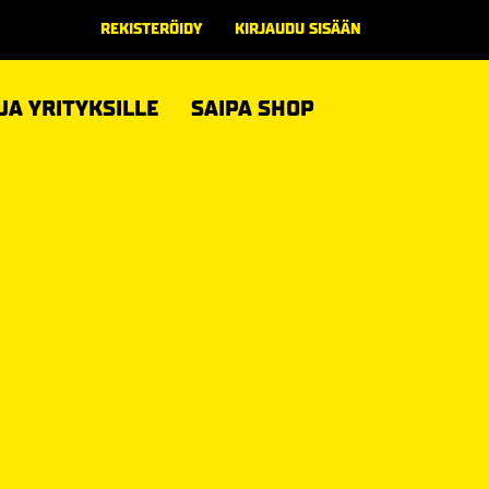
REKISTERÖIDY
KIRJAUDU SISÄÄN
 JA YRITYKSILLE
SAIPA SHOP