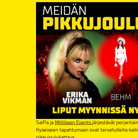
SaiPa ja
Millilleen Events
järjestävät perjantain
Kyseiseen tapahtumaan ovat tervetulleita kaikki
pikkujoulukattaus.