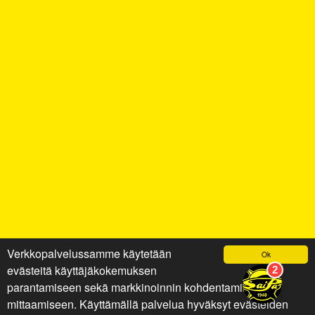
Verkkopalvelussamme käytetään
Ok
evästeitä käyttäjäkokemuksen
parantamiseen sekä markkinoinnin kohdentamiseen ja
mittaamiseen. Käyttämällä palvelua hyväksyt evästeiden