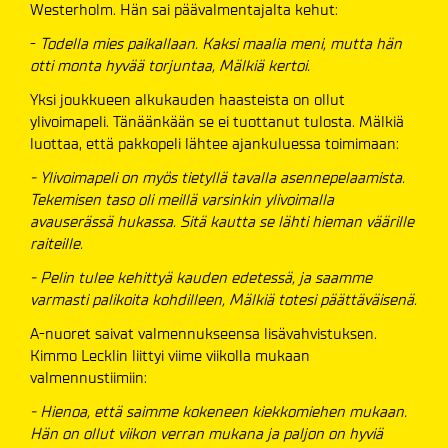
Westerholm. Hän sai päävalmentajalta kehut:
-
Todella mies paikallaan. Kaksi maalia meni, mutta hän
otti monta hyvää torjuntaa, Mälkiä kertoi.
Yksi joukkueen alkukauden haasteista on ollut
ylivoimapeli. Tänäänkään se ei tuottanut tulosta. Mälkiä
luottaa, että pakkopeli lähtee ajankuluessa toimimaan:
- Ylivoimapeli on myös tietyllä tavalla asennepelaamista.
Tekemisen taso oli meillä varsinkin ylivoimalla
avauserässä hukassa. Sitä kautta se lähti hieman väärille
raiteille.
- Pelin tulee kehittyä kauden edetessä, ja saamme
varmasti palikoita kohdilleen, Mälkiä totesi päättäväisenä.
A-nuoret saivat valmennukseensa lisävahvistuksen.
Kimmo Lecklin liittyi viime viikolla mukaan
valmennustiimiin:
- Hienoa, että saimme kokeneen kiekkomiehen mukaan.
Hän on ollut viikon verran mukana ja paljon on hyviä