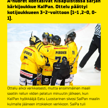
A-nuoret kohtasivat Kisapuistossa sarjan
kärkijoukkue KalPan. Ottelu päättyi
kotijoukkueen 3-2-voittoon (1-1 ,2-0, 0-
1).
Ottelu alkoi verkkaisesti, mutta ensimmäinen maali
saatiin reilun viiden pelatun minuutin jälkeen, kun
KalPan hyökkääjä Eetu Luostarinen siivosi SaiPan maalin
kulmalle jääneen irtokiekon verkkoon. SaiPa tuli