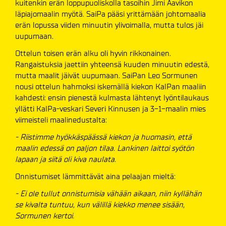
kuitenkin erän loppupuoliskolla tasoihin Jimi Aavikon
läpiajomaalin myötä. SaiPa pääsi yrittämään johtomaalia
erän lopussa viiden minuutin ylivoimalla, mutta tulos jäi
uupumaan.
Ottelun toisen erän alku oli hyvin rikkonainen.
Rangaistuksia jaettiin yhteensä kuuden minuutin edestä,
mutta maalit jäivät uupumaan. SaiPan Leo Sormunen
nousi ottelun hahmoksi iskemällä kiekon KalPan maaliin
kahdesti: ensin pienestä kulmasta lähtenyt lyöntilaukaus
yllätti KalPa-veskari Severi Kinnusen ja 3-1-maalin mies
viimeisteli maalinedustalta:
- Riistimme hyökkäspäässä kiekon ja huomasin, että
maalin edessä on paljon tilaa. Lankinen laittoi syötön
lapaan ja siitä oli kiva naulata.
Onnistumiset lämmittävät aina pelaajan mieltä:
- Ei ole tullut onnistumisia vähään aikaan, niin kyllähän
se kivalta tuntuu, kun välillä kiekko menee sisään,
Sormunen kertoi.