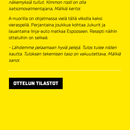
näkemyksiä tullut. Kimmon rooli on olla
katsomovalmentajana, Mälkiä kertoi.
A-nuorilla on ohjelmassa vielä tällä viikolla kaksi
vieraspeliä. Perjantaina joukkue kohtaa Jukurit ja
lauantaina linja-auto matkaa Espooseen. Resepti näihin
otteluihin on selkeä:
- Lähdemme pelaamaan hyviä pelejä. Tulos tulee niiden
kautta. Tuloksen tekemisen taso on vakuutettava, Mälkiä
sanoi.
OTTELUN TILASTOT