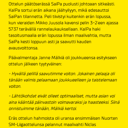
Ottelun päätöserässä SaiPa puolusti johtoaan sitkeästi.
KalPa sortui erän aikana jäähyilyyn, mikä edesauttoi
SaiPan tilannetta. Peli tiivistyi kuitenkin erän lopussa,
kun vieraiden Mikko Juusola kavensi pelin 3-2:een ajassa
57:37 terävällä rannelaukauksellaan. KalPa haki
tasoitusmaalia erän lopussa ilman maalivahtia, mutta
SaiPa kesti loppuun asti ja saavutti kauden
avausvoittonsa.
Päävalmentaja Janne Mälkiä oli joukkueensa esitykseen
ottelun jälkeen tyytyväinen:
- Hyvällä pelillä saavutimme voiton. Jokainen pelaaja oli
tänään valmis pelaamaan joukkueelleen ja taistelemaan
voiton.
- Lähtökohdat eivät olleet optimaaliset, mutta asian voi
aina kääntää päinvastoin voimavaraksi ja haasteeksi. Siinä
onnistuimme tänään, Mälkiä kertoi.
Eräs ottelun hahmoista oli uransa ensimmäisen Nuorten
SM-Liigaottelunsa pelannut maalivahti Niclas