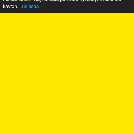
käytön.
Lue lisää