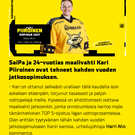
SaiPa ja 24-vuotias maalivahti Kari
Piiroinen ovat tehneet kahden vuoden
jatkosopimuksen.
- Kari on ottanut selkeästi urallaan tällä kaudella ison
askeleen eteenpäin, torjunut tasaisesti ja paljon
voittopelejä meille. Kyseessä on ehdottomasti voittava
maalivahti jatkoonkin, jonka onnistumisista kertoo myös
tämänhetkinen TOP 5-sijoitus liigan voittoprosenteissa.
Olen erittäin tyytyväinen tähän kahden vuoden
jatkosopimukseen Karin kanssa., urheilujohtaja
Harri Aho
kommentoi.