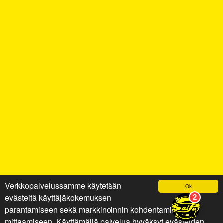
Verkkopalvelussamme käytetään
Ok
evästeitä käyttäjäkokemuksen
parantamiseen sekä markkinoinnin kohdentamiseen ja
mittaamiseen. Käyttämällä palvelua hyväksyt evästeiden