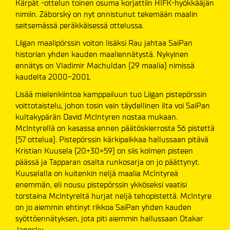
Kärpät -ottelun toinen osuma korjattiin HIFK-hyökkääjän
nimiin. Záborský on nyt onnistunut tekemään maalin
seitsemässä peräkkäisessä ottelussa.
Liigan maalipörssin voiton lisäksi Rau jahtaa SaiPan
historian yhden kauden maaliennätystä. Nykyinen
ennätys on Vladimir Machuldan (29 maalia) nimissä
kaudelta 2000-2001.
Lisää mielenkiintoa kamppailuun tuo Liigan pistepörssin
voittotaistelu, johon tosin vain täydellinen ilta voi SaiPan
kultakypärän David McIntyren nostaa mukaan.
McIntyrellä on kasassa ennen päätöskierrosta 56 pistettä
(57 ottelua). Pistepörssin kärkipaikkaa hallussaan pitävä
Kristian Kuusela (20+30=59) on siis kolmen pisteen
päässä ja Tapparan osalta runkosarja on jo päättynyt.
Kuuselalla on kuitenkin neljä maalia McIntyreä
enemmän, eli nousu pistepörssin ykköseksi vaatisi
torstaina McIntyreltä hurjat neljä tehopistettä. McIntyre
on jo aiemmin ehtinyt rikkoa SaiPan yhden kauden
syöttöennätyksen, jota piti aiemmin hallussaan Otakar
Janecky.