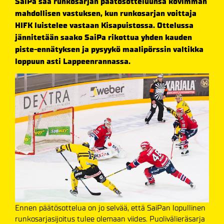
SaiPa saa runkosarjan päätösotteluunsa kovimman
mahdollisen vastuksen, kun runkosarjan voittaja
HIFK luistelee vastaan Kisapuistossa. Ottelussa
jännitetään saako SaiPa rikottua yhden kauden
piste-ennätyksen ja pysyykö maalipörssin valtikka
loppuun asti Lappeenrannassa.
Ennen päätösottelua on jo selvää, että SaiPan lopullinen
runkosarjasijoitus tulee olemaan viides. Puolivälieräsarja