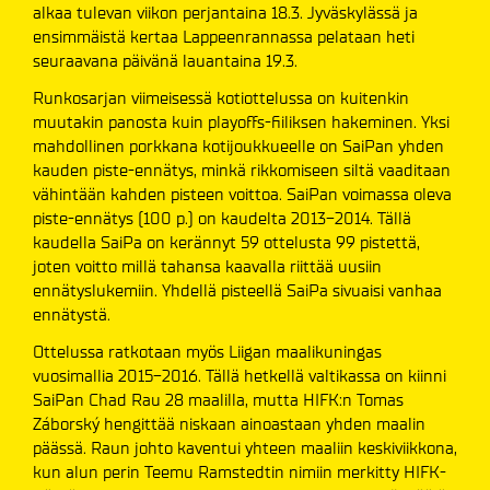
alkaa tulevan viikon perjantaina 18.3. Jyväskylässä ja
ensimmäistä kertaa Lappeenrannassa pelataan heti
seuraavana päivänä lauantaina 19.3.
Runkosarjan viimeisessä kotiottelussa on kuitenkin
muutakin panosta kuin playoffs-fiiliksen hakeminen. Yksi
mahdollinen porkkana kotijoukkueelle on SaiPan yhden
kauden piste-ennätys, minkä rikkomiseen siltä vaaditaan
vähintään kahden pisteen voittoa. SaiPan voimassa oleva
piste-ennätys (100 p.) on kaudelta 2013-2014. Tällä
kaudella SaiPa on kerännyt 59 ottelusta 99 pistettä,
joten voitto millä tahansa kaavalla riittää uusiin
ennätyslukemiin. Yhdellä pisteellä SaiPa sivuaisi vanhaa
ennätystä.
Ottelussa ratkotaan myös Liigan maalikuningas
vuosimallia 2015-2016. Tällä hetkellä valtikassa on kiinni
SaiPan Chad Rau 28 maalilla, mutta HIFK:n Tomas
Záborský hengittää niskaan ainoastaan yhden maalin
päässä. Raun johto kaventui yhteen maaliin keskiviikkona,
kun alun perin Teemu Ramstedtin nimiin merkitty HIFK-