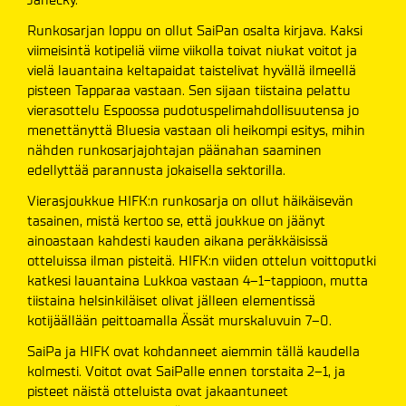
Runkosarjan loppu on ollut SaiPan osalta kirjava. Kaksi
viimeisintä kotipeliä viime viikolla toivat niukat voitot ja
vielä lauantaina keltapaidat taistelivat hyvällä ilmeellä
pisteen Tapparaa vastaan. Sen sijaan tiistaina pelattu
vierasottelu Espoossa pudotuspelimahdollisuutensa jo
menettänyttä Bluesia vastaan oli heikompi esitys, mihin
nähden runkosarjajohtajan päänahan saaminen
edellyttää parannusta jokaisella sektorilla.
Vierasjoukkue HIFK:n runkosarja on ollut häikäisevän
tasainen, mistä kertoo se, että joukkue on jäänyt
ainoastaan kahdesti kauden aikana peräkkäisissä
otteluissa ilman pisteitä. HIFK:n viiden ottelun voittoputki
katkesi lauantaina Lukkoa vastaan 4–1-tappioon, mutta
tiistaina helsinkiläiset olivat jälleen elementissä
kotijäällään peittoamalla Ässät murskaluvuin 7–0.
SaiPa ja HIFK ovat kohdanneet aiemmin tällä kaudella
kolmesti. Voitot ovat SaiPalle ennen torstaita 2–1, ja
pisteet näistä otteluista ovat jakaantuneet