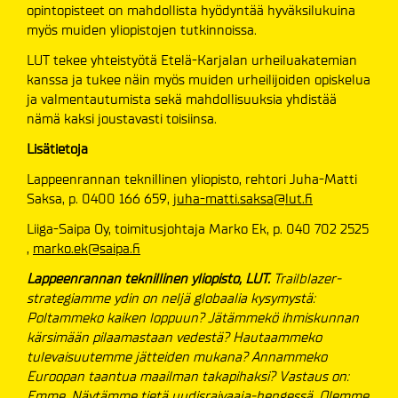
opintopisteet on mahdollista hyödyntää hyväksilukuina
myös muiden yliopistojen tutkinnoissa.
LUT tekee yhteistyötä Etelä-Karjalan urheiluakatemian
kanssa ja tukee näin myös muiden urheilijoiden opiskelua
ja valmentautumista sekä mahdollisuuksia yhdistää
nämä kaksi joustavasti toisiinsa.
Lisätietoja
Lappeenrannan teknillinen yliopisto, rehtori Juha-Matti
Saksa, p. 0400 166 659,
juha-matti.saksa@lut.fi
Liiga-Saipa Oy, toimitusjohtaja Marko Ek, p. 040 702 2525
,
marko.ek@saipa.fi
Lappeenrannan teknillinen yliopisto, LUT.
Trailblazer-
strategiamme ydin on neljä globaalia kysymystä:
Poltammeko kaiken loppuun? Jätämmekö ihmiskunnan
kärsimään pilaamastaan vedestä? Hautaammeko
tulevaisuutemme jätteiden mukana? Annammeko
Euroopan taantua maailman takapihaksi? Vastaus on:
Emme. Näytämme tietä uudisraivaaja-hengessä. Olemme