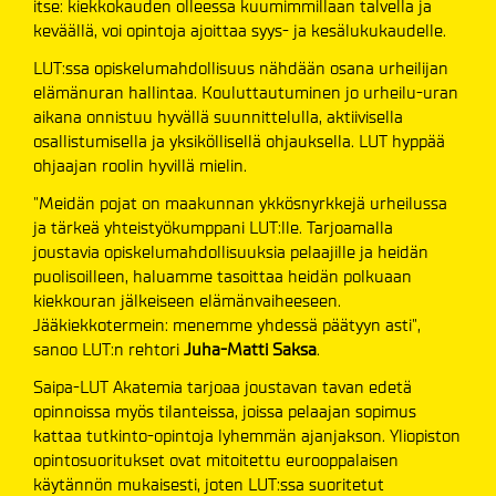
itse: kiekkokauden olleessa kuumimmillaan talvella ja
keväällä, voi opintoja ajoittaa syys- ja kesälukukaudelle.
LUT:ssa opiskelumahdollisuus nähdään osana urheilijan
elämänuran hallintaa. Kouluttautuminen jo urheilu-uran
aikana onnistuu hyvällä suunnittelulla, aktiivisella
osallistumisella ja yksiköllisellä ohjauksella. LUT hyppää
ohjaajan roolin hyvillä mielin.
"Meidän pojat on maakunnan ykkösnyrkkejä urheilussa
ja tärkeä yhteistyökumppani LUT:lle. Tarjoamalla
joustavia opiskelumahdollisuuksia pelaajille ja heidän
puolisoilleen, haluamme tasoittaa heidän polkuaan
kiekkouran jälkeiseen elämänvaiheeseen.
Jääkiekkotermein: menemme yhdessä päätyyn asti",
sanoo LUT:n rehtori
Juha-Matti Saksa
.
Saipa-LUT Akatemia tarjoaa joustavan tavan edetä
opinnoissa myös tilanteissa, joissa pelaajan sopimus
kattaa tutkinto-opintoja lyhemmän ajanjakson. Yliopiston
opintosuoritukset ovat mitoitettu eurooppalaisen
käytännön mukaisesti, joten LUT:ssa suoritetut