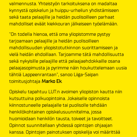
valmennusta. Yhteistyön tarkoituksena on madaltaa
kynnystä opiskelun ja huippu-urheilun yhdistämiseen
sekä taata pelaajille ja heidän puolisoilleen parhaat
mahdolliset eväät kiekkouran jälkeiseen työelämään.
"On todella hienoa, että oma yliopistomme pystyy
tarjoamaan pelaajille ja heidän puolisoilleen
mahdollisuuden yliopistotutkinnon suorittamiseen ja
vielä heidän ehdoillaan. Tarjoamme tätä mahdollisuutta
sekä nykyisille pelaajille että pelaajaehdokkaille osana
pelaajasopimusta ja pyrimme näin houkuttelemaan uusia
tähtiä Lappeenrantaan", sanoo Liiga-Saipan
toimitusjohtaja
Marko Ek
.
Opiskelu tapahtuu LUT:n avoimen yliopiston kautta niin
kutsuttuina polkuopintoina. Jokaiselle opinnoista
kiinnostuneelle pelaajalle tai puolisolle tehdään
henkilökohtainen opiskelusuunnitelma, jossa
huomioidaan henkilön tausta, toiveet ja tavoitteet.
Opinnot suunnitellaan yhdessä opintojen ohjaajan
kanssa. Opintojen painotuksen opiskelija voi määrittää