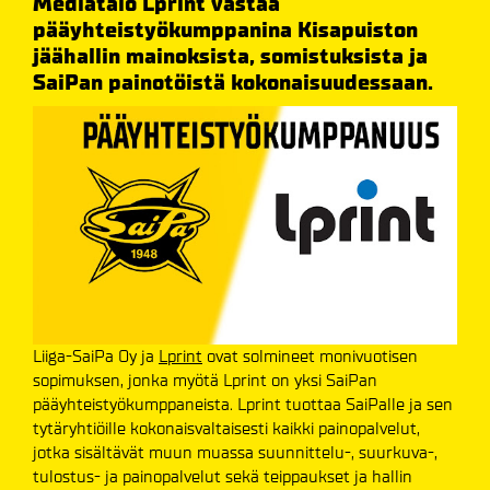
Mediatalo Lprint vastaa
pääyhteistyökumppanina Kisapuiston
jäähallin mainoksista, somistuksista ja
SaiPan painotöistä kokonaisuudessaan.
Liiga-SaiPa Oy ja
Lprint
ovat solmineet monivuotisen
sopimuksen, jonka myötä Lprint on yksi SaiPan
pääyhteistyökumppaneista. Lprint tuottaa SaiPalle ja sen
tytäryhtiöille kokonaisvaltaisesti kaikki painopalvelut,
jotka sisältävät muun muassa suunnittelu-, suurkuva-,
tulostus- ja painopalvelut sekä teippaukset ja hallin