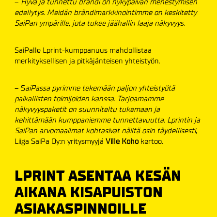
–
Hyvä ja tunnettu brändi on nykypäivän menestymisen
edellytys. Meidän brändimarkkinointimme on keskitetty
SaiPan ympärille, jota tukee jäähallin laaja näkyvyys.
SaiPalle Lprint-kumppanuus mahdollistaa
merkityksellisen ja pitkäjänteisen yhteistyön.
– S
aiPassa pyrimme tekemään paljon yhteistyötä
paikallisten toimijoiden kanssa. Tarjoamamme
näkyvyyspaketit on suunniteltu tukemaan ja
kehittämään kumppaniemme tunnettavuutta. Lprintin ja
SaiPan arvomaailmat kohtasivat näiltä osin täydellisesti
,
Liiga SaiPa Oy:n yritysmyyjä
Ville Koho
kertoo.
LPRINT ASENTAA KESÄN
AIKANA KISAPUISTON
ASIAKASPINNOILLE