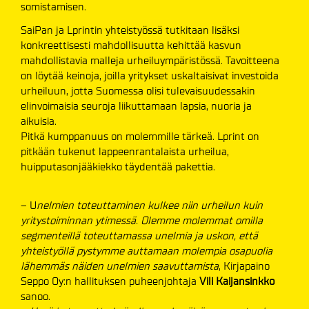
somistamisen.
SaiPan ja Lprintin yhteistyössä tutkitaan lisäksi
konkreettisesti mahdollisuutta kehittää kasvun
mahdollistavia malleja urheiluympäristössä. Tavoitteena
on löytää keinoja, joilla yritykset uskaltaisivat investoida
urheiluun, jotta Suomessa olisi tulevaisuudessakin
elinvoimaisia seuroja liikuttamaan lapsia, nuoria ja
aikuisia.
Pitkä kumppanuus on molemmille tärkeä. Lprint on
pitkään tukenut lappeenrantalaista urheilua,
huipputasonjääkiekko täydentää pakettia.
– U
nelmien toteuttaminen kulkee niin urheilun kuin
yritystoiminnan ytimessä. Olemme molemmat omilla
segmenteillä toteuttamassa unelmia ja uskon, että
yhteistyöllä pystymme auttamaan molempia osapuolia
lähemmäs näiden unelmien saavuttamista
, Kirjapaino
Seppo Oy:n hallituksen puheenjohtaja
Vili Kaijansinkko
sanoo.