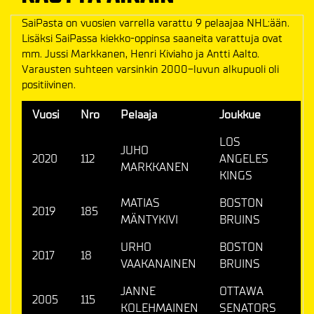
SaiPasta on vuosien varrella varattu 9 pelaajaa NHL:ään.
Lisäksi SaiPassa kiekko-oppinsa saaneita varattuja ovat
mm. Jussi Markkanen, Henri Kiviaho ja Antti Aalto.
Varausten suhteen varsinkin 2000-luvun alkupuoli oli
positiivinen.
Vuosi
Nro
Pelaaja
Joukkue
LOS
JUHO
2020
112
ANGELES
MARKKANEN
KINGS
MATIAS
BOSTON
2019
185
MÄNTYKIVI
BRUINS
URHO
BOSTON
2017
18
VAAKANAINEN
BRUINS
JANNE
OTTAWA
2005
115
KOLEHMAINEN
SENATORS