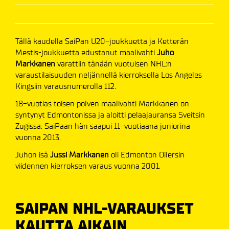
Tällä kaudella SaiPan U20-joukkuetta ja Ketterän
Mestis-joukkuetta edustanut maalivahti
Juho
Markkanen
varattiin tänään vuotuisen NHL:n
varaustilaisuuden neljännellä kierroksella Los Angeles
Kingsiin varausnumerolla 112.
18-vuotias toisen polven maalivahti Markkanen on
syntynyt Edmontonissa ja aloitti pelaajauransa Sveitsin
Zugissa. SaiPaan hän saapui 11-vuotiaana juniorina
vuonna 2013.
Juhon isä
Jussi Markkanen
oli Edmonton Oilersin
viidennen kierroksen varaus vuonna 2001.
SAIPAN NHL-VARAUKSET
KAUTTA AIKAIN