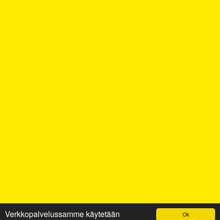
Verkkopalvelussamme käytetään
Ok