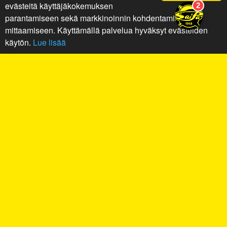
evästeitä käyttäjäkokemuksen
parantamiseen sekä markkinoinnin kohdentamiseen ja
mittaamiseen. Käyttämällä palvelua hyväksyt evästeiden
käytön.
Lue lisää