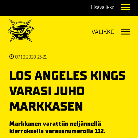
Navig
Navig
07.10.2020 23:21
LOS ANGELES KINGS
VARASI JUHO
MARKKASEN
Markkanen varattiin neljännellä
kierroksella varausnumerolla 112.