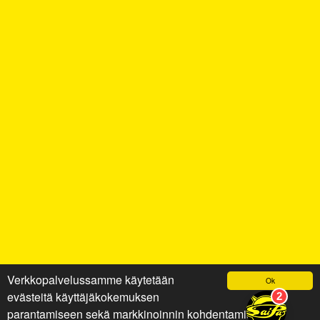
Verkkopalvelussamme käytetään
Ok
evästeitä käyttäjäkokemuksen
parantamiseen sekä markkinoinnin kohdentamiseen ja