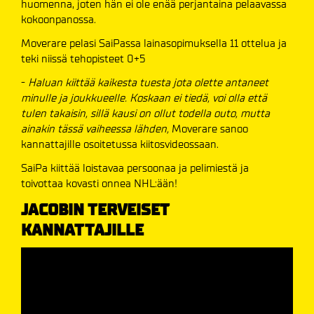
huomenna, joten hän ei ole enää perjantaina pelaavassa
kokoonpanossa.
Moverare pelasi SaiPassa lainasopimuksella 11 ottelua ja
teki niissä tehopisteet 0+5
-
Haluan kiittää kaikesta tuesta jota olette antaneet
minulle ja joukkueelle. Koskaan ei tiedä, voi olla että
tulen takaisin, sillä kausi on ollut todella outo, mutta
ainakin tässä vaiheessa lähden,
Moverare sanoo
kannattajille osoitetussa kiitosvideossaan.
SaiPa kiittää loistavaa persoonaa ja pelimiestä ja
toivottaa kovasti onnea NHL:ään!
JACOBIN TERVEISET
KANNATTAJILLE