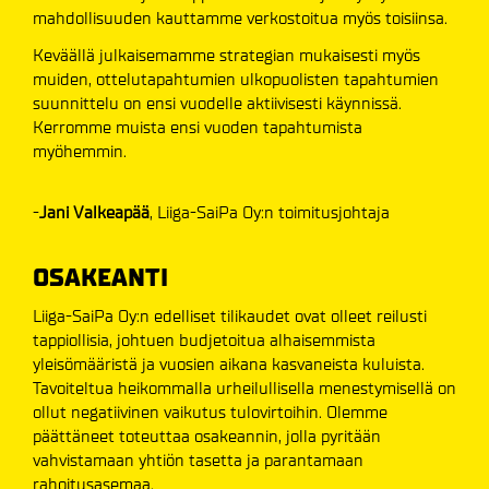
mahdollisuuden kauttamme verkostoitua myös toisiinsa.
Keväällä julkaisemamme strategian mukaisesti myös
muiden, ottelutapahtumien ulkopuolisten tapahtumien
suunnittelu on ensi vuodelle aktiivisesti käynnissä.
Kerromme muista ensi vuoden tapahtumista
myöhemmin.
-
Jani Valkeapää
, Liiga-SaiPa Oy:n toimitusjohtaja
OSAKEANTI
Liiga-SaiPa Oy:n edelliset tilikaudet ovat olleet reilusti
tappiollisia, johtuen budjetoitua alhaisemmista
yleisömääristä ja vuosien aikana kasvaneista kuluista.
Tavoiteltua heikommalla urheilullisella menestymisellä on
ollut negatiivinen vaikutus tulovirtoihin. Olemme
päättäneet toteuttaa osakeannin, jolla pyritään
vahvistamaan yhtiön tasetta ja parantamaan
rahoitusasemaa.