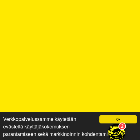
Verkkopalvelussamme käytetään
Ok
evästeitä käyttäjäkokemuksen
parantamiseen sekä markkinoinnin kohdentamiseen ja