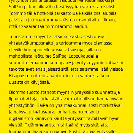
ryhtyneet toimenpiteisiin talouden vahvistamiseksi ja
SaiPan pitkän aikavälin kestävyyden varmistamiseksi.
Teemme tällä hetkellä tarkastelua kaikilla osa-alueilla
päivittäin ja toteutamme säästötoimenpiteitä – ilman,
että se vaarantaa toimintamme laadun.
Tehostamme myyntiä: etsimme aktiivisesti uusia
yhteistyökumppaneita ja tarjoamme myös olemassa
oleville kumppaneille uusia ratkaisuja, joilla on
mahdollista lisätukea SaiPaa. Loppukaudelle
suunnittelemamme kumppani- ja yritysmyynnin ratkaisut
tavoittelevat ensisijaisesti sitä, että saisimme lisää yleisöä
Kisapuiston ottelutapahtumiin, niin vanhoista kuin
uusistakin kävijöistä.
Olemme tuotteistaneet myyntiin yrityksille suunnattuja
lippupaketteja, jotka sisältävät mahdollisuuden näkyvään
yhteistyöhön. SaiPa on yhä maakunnallisesti merkittävä
ja näkyvä urheiluseura, jonka tapahtumien ja
digitaalisten kanavien kautta yritykset tavoittavat hyvin
yleisöä. Pidämme erittäin tärkeänä myös sitä, että
luomamme laaja kumppaniverkosto tarjoaa yrityksille