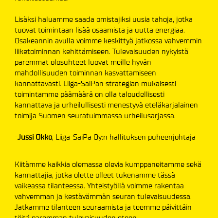
Lisäksi haluamme saada omistajiksi uusia tahoja, jotka
tuovat toimintaan lisää osaamista ja uutta energiaa.
Osakeannin avulla voimme keskittyä jatkossa vahvemmin
liiketoiminnan kehittämiseen. Tulevaisuuden nykyistä
paremmat olosuhteet luovat meille hyvän
mahdollisuuden toiminnan kasvattamiseen
kannattavasti. Liiga-SaiPan strategian mukaisesti
toimintamme päämäärä on olla taloudellisesti
kannattava ja urheilullisesti menestyvä eteläkarjalainen
toimija Suomen seuratuimmassa urheilusarjassa.
-
Jussi Okko
, Liiga-SaiPa Oy:n hallituksen puheenjohtaja
Kiitämme kaikkia olemassa olevia kumppaneitamme sekä
kannattajia, jotka olette olleet tukenamme tässä
vaikeassa tilanteessa. Yhteistyöllä voimme rakentaa
vahvemman ja kestävämmän seuran tulevaisuudessa.
Jatkamme tilanteen seuraamista ja teemme päivittäin
töitä paremman tulevaisuuden eteen.