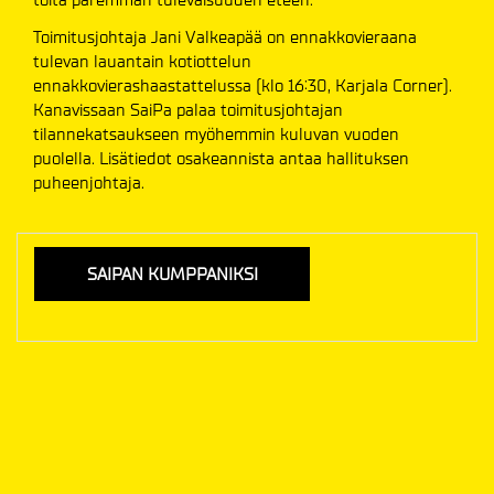
Toimitusjohtaja Jani Valkeapää on ennakkovieraana
tulevan lauantain kotiottelun
ennakkovierashaastattelussa (klo 16:30, Karjala Corner).
Kanavissaan SaiPa palaa toimitusjohtajan
tilannekatsaukseen myöhemmin kuluvan vuoden
puolella. Lisätiedot osakeannista antaa hallituksen
puheenjohtaja.
SAIPAN KUMPPANIKSI