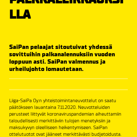
LLA
SaiPan pelaajat sitoutuivat yhdessä
sovittuihin palkanalennuksiin vuoden
loppuun asti. SaiPan valmennus ja
urheilujohto lomautetaan.
Liiga-SaiPa Oy:n yhteistoimintaneuvottelut on saatu
päätökseen lauantaina 7.11.2020. Neuvotteluiden
perusteet liittyvät koronaviruspandemian aiheuttamiin
taloudellisesti merkittäviin tulojen menetyksiin ja
maksukyvyn oleelliseen heikentymiseen. SaiPan
ottelutuotot ovat jääneet merkittävästi budjetoidusta.