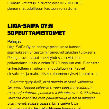
Kuuden kotiottelun tuotot ovat yli 200 000 €
pienemmät edelliseen kauteen verrattuna.
LIIGA-SAIPA OY:N
SOPEUTTAMISTOIMET
Pelaajat
Liiga-SaiPa Oy on päässyt pelaajiensa kanssa
sopimukseen yhteistoimintaneuvotteluiden tuloksena.
Pelaajat ovat sitoutuneet yhdessä sovittuihin
palkanalennuksiin vuoden 2020 loppuun asti. Tilannetta
tarkastellaan myöhemmin uudelleen vallitsevat
olosuhteet ja mahdolliset tulonmenetykset huomioiden.
- Olemme tyytyväisiä, että meidän ei tässä vaiheessa
tarvinnut luopua pelaajista, vaan pääsimme sopuun
marras-joulukuun palkkojen leikkauksesta. Yhtiössämme
valtaosa menoista ovat palkkakuluja ja niissä pelaajat
ovat merkittävässä osassa
, Liiga-SaiPa Oy:n
toimitusjohtaja
Jussi Markkanen
kommentoi.