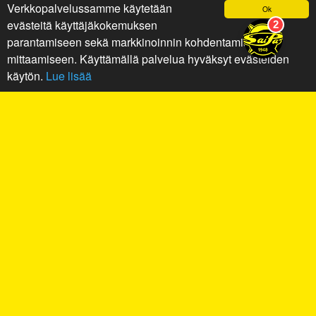
Verkkopalvelussamme käytetään
Ok
evästeitä käyttäjäkokemuksen
parantamiseen sekä markkinoinnin kohdentamiseen ja
mittaamiseen. Käyttämällä palvelua hyväksyt evästeiden
käytön.
Lue lisää