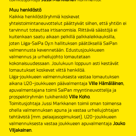
Muu henkilöstö
Kaikkia henkilöstöryhmiä koskevat
yhteistoimintaneuvottelut päättyivät siihen, että yhtiön ei
tarvinnut toteuttaa irtisanomisia. Riittäviä säästöjä ei
kuitenkaan saatu aikaan pelkillä palkkaleikkauksilla,
joten Liiga-SaiPa Oy:n hallituksen päätöksellä SaiPan
valmennusta kevennetään. Edustusjoukkueen
valmennus ja urheilujohto lomautetaan
kokonaisuudessaan. Joulukuun loppuun asti kestävät
lomautukset koskevat viittä henkilöä.
Liiga-joukkueen valmennuksesta vastaa lomautuksen
aikana U20-joukkueen päävalmentaja
Ville Hämäläinen
,
apuvalmentajana toimii SaiPan myyntineuvottelija ja
prospektiryhmän tukihenkilö
Ville Koho
.
Toimitusjohtaja Jussi Markkanen toimii oman toimensa
ohella valmennuksen apuna ja vastaa urheilujohtajan
tehtävistä (mm. pelaajasopimukset). U20-joukkueen
valmennuksesta vastaa joukkueen apuvalmentaja
Jouko
Viljakainen
.