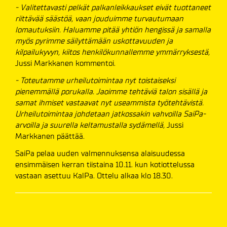
- Valitettavasti pelkät palkanleikkaukset eivät tuottaneet
riittävää säästöä, vaan jouduimme turvautumaan
lomautuksiin. Haluamme pitää yhtiön hengissä ja samalla
myös pyrimme säilyttämään uskottavuuden ja
kilpailukyvyn, kiitos henkilökunnallemme ymmärryksestä,
Jussi Markkanen kommentoi.
- Toteutamme urheilutoimintaa nyt toistaiseksi
pienemmällä porukalla. Jaoimme tehtäviä talon sisällä ja
samat ihmiset vastaavat nyt useammista työtehtävistä.
Urheilutoimintaa johdetaan jatkossakin vahvoilla SaiPa-
arvoilla ja suurella keltamustalla sydämellä,
Jussi
Markkanen päättää.
SaiPa pelaa uuden valmennuksensa alaisuudessa
ensimmäisen kerran tiistaina 10.11. kun kotiottelussa
vastaan asettuu KalPa. Ottelu alkaa klo 18.30.