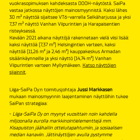
vuokrasopimuksen kahdeksasta DOOH-näytöstä. SaiPa
vastaa jatkossa näyttöjen mainosmyynnistä. Kaksi lähes
30 m² näyttöä sijaitsee VT6-varrella Selkäharjussa ja yksi
7,37 m² näyttö Vanhan Viipurintien ja Harapaisentien
risteyksessä.
Kevään 2021 aikana näyttöjä rakennetaan vielä viisi lisää:
kaksi näyttöä (7,37 m²) Helsingintien varteen, kaksi
näyttöä (11,26 m² ja 2,46 m²) kauppakeskus Armadan
sisäänkäynneille ja yksi näyttö (14,74 m²) Vanhan
Viipurintien varteen Myllymäkeen.
Katso näyttöjen
sijainnit
.
Liiga-SaiPa Oy:n toimitusjohtaja
Jussi Markkasen
mukaan mainosmyynnin laajentaminen näyttöihin tukee
SaiPan strategiaa:
-
Liiga-SaiPa Oy on myynyt vuosittain noin kahdella
miljoonalla eurolla markkinointielementtejä mm.
Kisapuiston jäähallin ottelutapahtumiin, ja sosiaalisen
median kanaviin. Jättinäyttöjen avulla pystymme