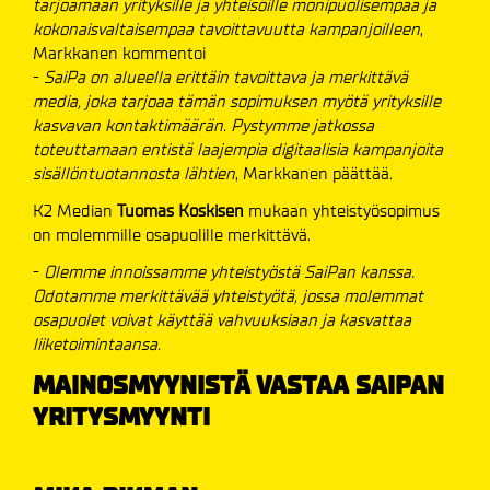
tarjoamaan yrityksille ja yhteisöille monipuolisempaa ja
kokonaisvaltaisempaa tavoittavuutta kampanjoilleen
,
Markkanen kommentoi
-
SaiPa on alueella erittäin tavoittava ja merkittävä
media, joka tarjoaa tämän sopimuksen myötä yrityksille
kasvavan kontaktimäärän. Pystymme jatkossa
toteuttamaan entistä laajempia digitaalisia kampanjoita
sisällöntuotannosta lähtien
, Markkanen päättää.
K2 Median
Tuomas Koskisen
mukaan yhteistyösopimus
on molemmille osapuolille merkittävä.
-
Olemme innoissamme yhteistyöstä SaiPan kanssa.
Odotamme merkittävää yhteistyötä, jossa molemmat
osapuolet voivat käyttää vahvuuksiaan ja kasvattaa
liiketoimintaansa.
MAINOSMYYNISTÄ VASTAA SAIPAN
YRITYSMYYNTI