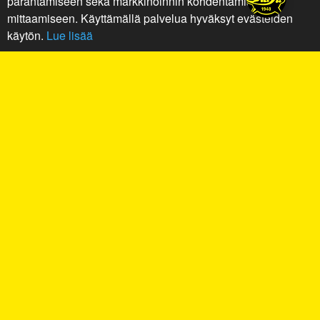
parantamiseen sekä markkinoinnin kohdentamiseen ja
mittaamiseen. Käyttämällä palvelua hyväksyt evästeiden
käytön.
Lue lisää