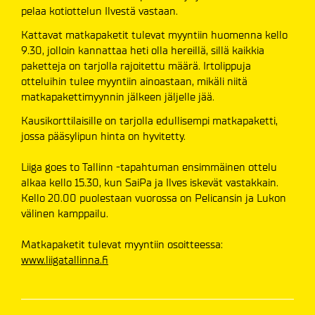
pelaa kotiottelun Ilvestä vastaan.
Kattavat matkapaketit tulevat myyntiin huomenna kello
9.30, jolloin kannattaa heti olla hereillä, sillä kaikkia
paketteja on tarjolla rajoitettu määrä. Irtolippuja
otteluihin tulee myyntiin ainoastaan, mikäli niitä
matkapakettimyynnin jälkeen jäljelle jää.
Kausikorttilaisille on tarjolla edullisempi matkapaketti,
jossa pääsylipun hinta on hyvitetty.
Liiga goes to Tallinn -tapahtuman ensimmäinen ottelu
alkaa kello 15.30, kun SaiPa ja Ilves iskevät vastakkain.
Kello 20.00 puolestaan vuorossa on Pelicansin ja Lukon
välinen kamppailu.
Matkapaketit tulevat myyntiin osoitteessa:
www.liigatallinna.fi