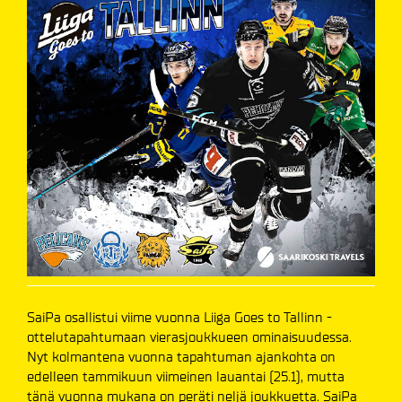
SaiPa osallistui viime vuonna Liiga Goes to Tallinn -
ottelutapahtumaan vierasjoukkueen ominaisuudessa.
Nyt kolmantena vuonna tapahtuman ajankohta on
edelleen tammikuun viimeinen lauantai (25.1), mutta
tänä vuonna mukana on peräti neljä joukkuetta. SaiPa