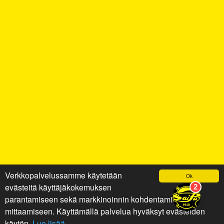
Verkkopalvelussamme käytetään
Ok
evästeitä käyttäjäkokemuksen
parantamiseen sekä markkinoinnin kohdentamiseen ja
mittaamiseen. Käyttämällä palvelua hyväksyt evästeiden
käytön.
Lue lisää