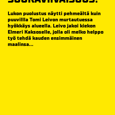
Lukon puolustus näytti pehmeältä kuin
puuvillla Tomi Leivon murtautuessa
hyökkäys alueella. Leivo jakoi kiekon
Elmeri Kaksoselle, jolla oli melko helppo
työ tehdä kauden ensimmäinen
maalinsa...