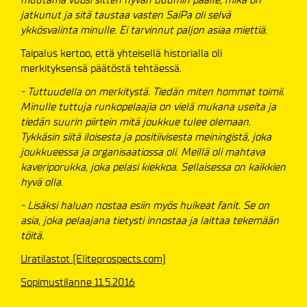
jatkunut ja sitä taustaa vasten SaiPa oli selvä
ykkösvalinta minulle. Ei tarvinnut paljon asiaa miettiä.
Taipalus kertoo, että yhteisellä historialla oli
merkityksensä päätöstä tehtäessä.
- Tuttuudella on merkitystä. Tiedän miten hommat toimii.
Minulle tuttuja runkopelaajia on vielä mukana useita ja
tiedän suurin piirtein mitä joukkue tulee olemaan.
Tykkäsin siitä iloisesta ja positiivisesta meiningistä, joka
joukkueessa ja organisaatiossa oli. Meillä oli mahtava
kaveriporukka, joka pelasi kiekkoa. Sellaisessa on kaikkien
hyvä olla.
- Lisäksi haluan nostaa esiin myös huikeat fanit. Se on
asia, joka pelaajana tietysti innostaa ja laittaa tekemään
töitä.
Uratilastot (Eliteprospects.com)
Sopimustilanne 11.5.2016