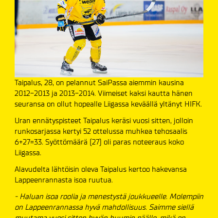
Taipalus, 28, on pelannut SaiPassa aiemmin kausina
2012-2013 ja 2013-2014. Viimeiset kaksi kautta hänen
seuransa on ollut hopealle Liigassa keväällä yltänyt HIFK.
Uran ennätyspisteet Taipalus keräsi vuosi sitten, jolloin
runkosarjassa kertyi 52 ottelussa muhkea tehosaalis
6+27=33. Syöttömäärä (27) oli paras noteeraus koko
Liigassa.
Alavudelta lähtöisin oleva Taipalus kertoo hakevansa
Lappeenrannasta isoa ruutua.
- Haluan isoa roolia ja menestystä joukkueelle. Molempiin
on Lappeenrannassa hyvä mahdollisuus. Saimme siellä
muutama vuosi sitten hyvän buumin päälle, mikä on