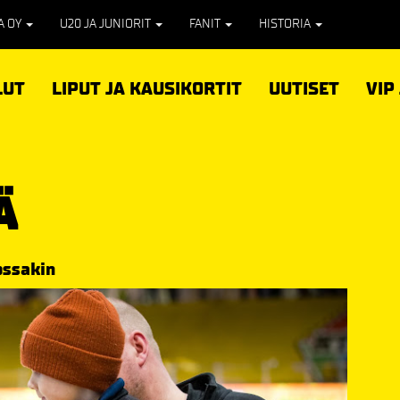
PA OY
U20 JA JUNIORIT
FANIT
HISTORIA
LUT
LIPUT JA KAUSIKORTIT
UUTISET
VIP
Ä
ossakin