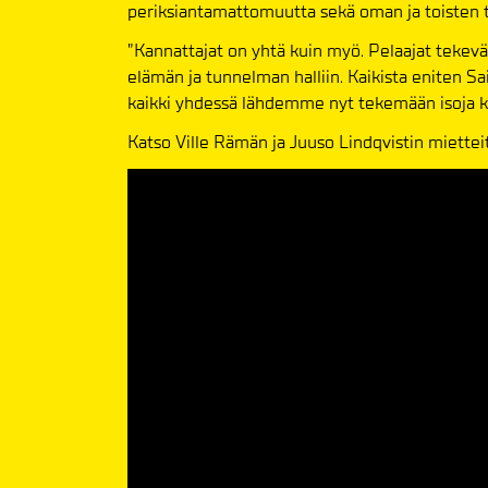
periksiantamattomuutta sekä oman ja toisten 
”Kannattajat on yhtä kuin myö. Pelaajat tekevät
elämän ja tunnelman halliin. Kaikista eniten Sa
kaikki yhdessä lähdemme nyt tekemään isoja kor
Katso Ville Rämän ja Juuso Lindqvistin mietteitä