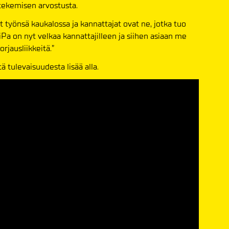
tekemisen arvostusta.
 työnsä kaukalossa ja kannattajat ovat ne, jotka tuo
iPa on nyt velkaa kannattajilleen ja siihen asiaan me
jausliikkeitä.”
 tulevaisuudesta lisää alla.