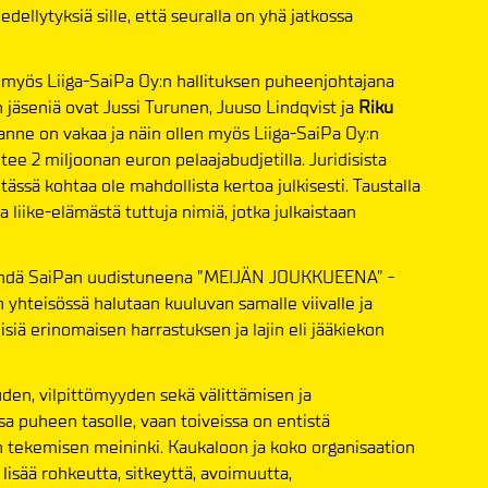
ellytyksiä sille, että seuralla on yhä jatkossa
n myös Liiga-SaiPa Oy:n hallituksen puheenjohtajana
n jäseniä ovat Jussi Turunen, Juuso Lindqvist ja
Riku
lanne on vakaa ja näin ollen myös Liiga-SaiPa Oy:n
ee 2 miljoonan euron pelaajabudjetilla. Juridisista
 tässä kohtaa ole mahdollista kertoa julkisesti. Taustalla
 liike-elämästä tuttuja nimiä, jotka julkaistaan
a nähdä SaiPan uudistuneena ”MEIJÄN JOUKKUEENA” -
n yhteisössä halutaan kuuluvan samalle viivalle ja
siä erinomaisen harrastuksen ja lajin eli jääkiekon
den, vilpittömyyden sekä välittämisen ja
sa puheen tasolle, vaan toiveissa on entistä
n tekemisen meininki. Kaukaloon ja koko organisaation
lisää rohkeutta, sitkeyttä, avoimuutta,