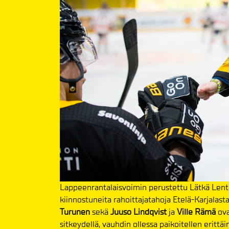
Lappeenrantalaisvoimin perustettu Lätkä Lentä
kiinnostuneita rahoittajatahoja Etelä-Karjalast
Turunen
sekä
Juuso Lindqvist
ja
Ville Rämä
ova
sitkeydellä, vauhdin ollessa paikoitellen eritt