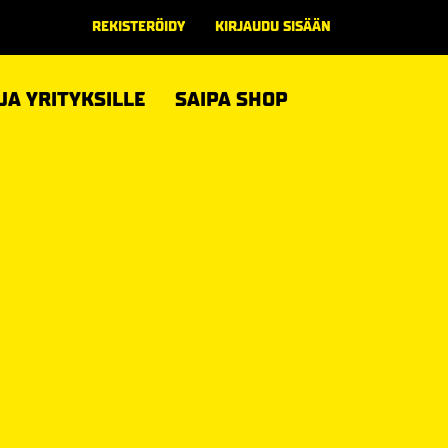
REKISTERÖIDY
KIRJAUDU SISÄÄN
 JA YRITYKSILLE
SAIPA SHOP