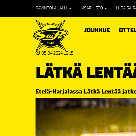
RAVINTOLA LALLI
KISAPUISTO
LIIGA SAI
JOUKKUE
OTTE
05.04.2024 13:15
LÄTKÄ LENTÄ
Etelä-Karjalassa Lätkä Lentää jatk