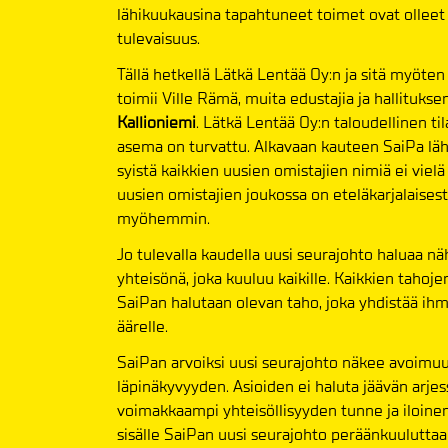
lähikuukausina tapahtuneet toimet ovat olleet ed
tulevaisuus.
Tällä hetkellä Lätkä Lentää Oy:n ja sitä myöte
toimii Ville Rämä, muita edustajia ja hallitukse
Kallioniemi
. Lätkä Lentää Oy:n taloudellinen ti
asema on turvattu. Alkavaan kauteen SaiPa läht
syistä kaikkien uusien omistajien nimiä ei vielä
uusien omistajien joukossa on eteläkarjalaisesta
myöhemmin.
Jo tulevalla kaudella uusi seurajohto halua
yhteisönä, joka kuuluu kaikille. Kaikkien tahoje
SaiPan halutaan olevan taho, joka yhdistää ihmi
äärelle.
SaiPan arvoiksi uusi seurajohto näkee avoimuu
läpinäkyvyyden. Asioiden ei haluta jäävän arjes
voimakkaampi yhteisöllisyyden tunne ja iloine
sisälle SaiPan uusi seurajohto peräänkuuluttaa 