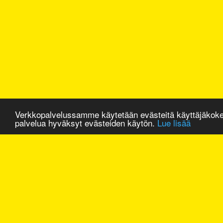
Verkkopalvelussamme käytetään evästeitä käyttäjäkok
palvelua hyväksyt evästeiden käytön.
Lue lisää