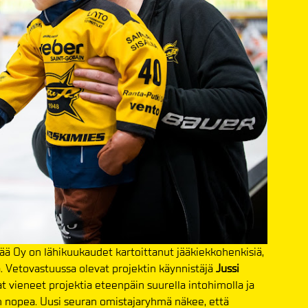
ä Oy on lähikuukaudet kartoittanut jääkiekkohenkisiä,
a. Vetovastuussa olevat projektin käynnistäjä
Jussi
t vieneet projektia eteenpäin suurella intohimolla ja
äin nopea. Uusi seuran omistajaryhmä näkee, että