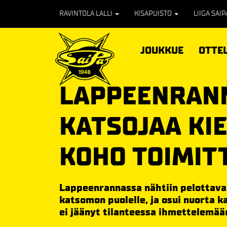
RAVINTOLA LALLI
KISAPUISTO
LIIGA SAI
JOUKKUE
OTTE
LAPPEENRAN
KATSOJAA KI
KOHO TOIMITT
Lappeenrannassa nähtiin pelottava 
katsomon puolelle, ja osui nuorta k
ei jäänyt tilanteessa ihmettelemään,