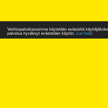
Verkkopalvelussamme käytetään evästeitä käyttäjäkok
palvelua hyväksyt evästeiden käytön.
Lue lisää