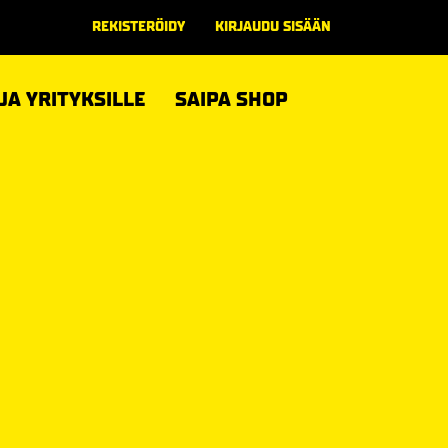
REKISTERÖIDY
KIRJAUDU SISÄÄN
 JA YRITYKSILLE
SAIPA SHOP