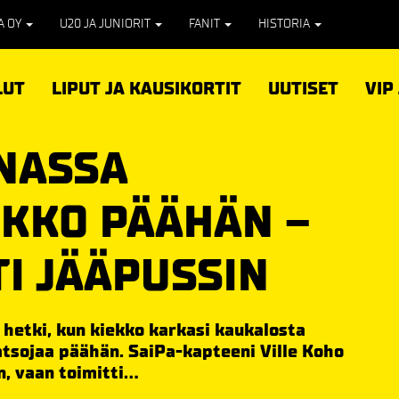
PA OY
U20 JA JUNIORIT
FANIT
HISTORIA
LUT
LIPUT JA KAUSIKORTIT
UUTISET
VIP
NASSA
EKKO PÄÄHÄN –
I JÄÄPUSSIN
hetki, kun kiekko karkasi kaukalosta
atsojaa päähän. SaiPa-kapteeni Ville Koho
 vaan toimitti...