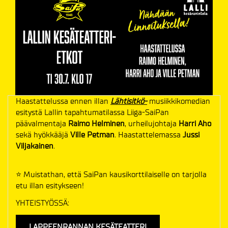
Haastattelussa ennen illan
Lähtisitkö-
musiikkikomedian
esitystä Lallin tapahtumatilassa Liiga-SaiPan
päävalmentaja
Raimo Helminen
, urheilujohtaja
Harri Aho
sekä hyökkääjä
Ville Petman
. Haastattelemassa
Jussi
Viljakainen
.
⭐️ Muistathan, että SaiPan kausikorttilaiselle on tarjolla
etu illan esitykseen!
YHTEISTYÖSSÄ:
LAPPEENRANNAN KESÄTEATTERI