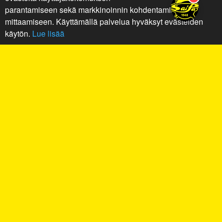
parantamiseen sekä markkinoinnin kohdentamiseen ja
mittaamiseen. Käyttämällä palvelua hyväksyt evästeiden
käytön.
Lue lisää