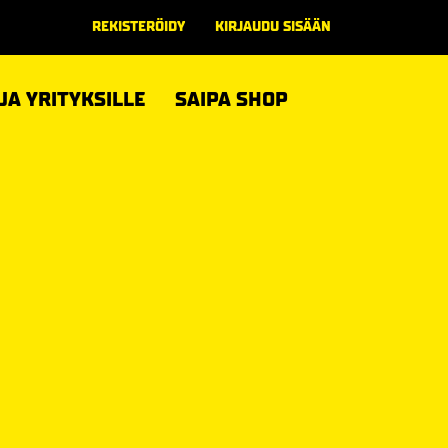
REKISTERÖIDY
KIRJAUDU SISÄÄN
 JA YRITYKSILLE
SAIPA SHOP