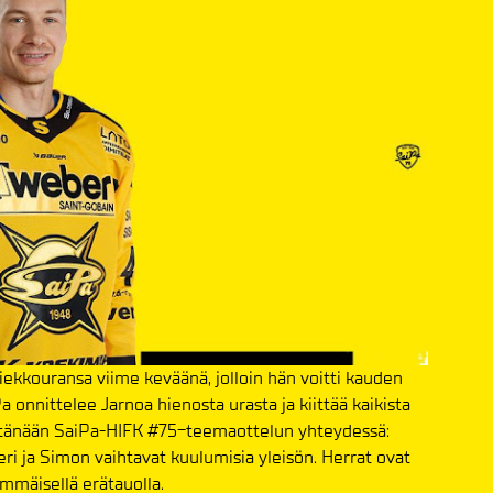
iekkouransa viime keväänä, jolloin hän voitti kauden
 onnittelee Jarnoa hienosta urasta ja kiittää kaikista
 tänään SaiPa-HIFK #75-teemaottelun yhteydessä:
meri ja Simon vaihtavat kuulumisia yleisön. Herrat ovat
mmäisellä erätauolla.