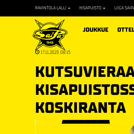
RAVINTOLA LALLI
KISAPUISTO
LIIGA SAI
JOUKKUE
OTTE
17.11.2023 08:15
KUTSUVIERA
KISAPUISTOS
KOSKIRANTA