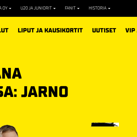
PA OY
U20 JA JUNIORIT
FANIT
HISTORIA
LUT
LIPUT JA KAUSIKORTIT
UUTISET
VIP
ANA
SA: JARNO