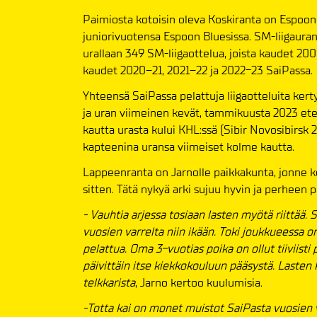
Paimiosta kotoisin oleva Koskiranta on Espoon 
juniorivuotensa Espoon Bluesissa. SM-liigauran 
urallaan 349 SM-liigaottelua, joista kaudet 20
kaudet 2020–21, 2021–22 ja 2022-23 SaiPassa.
Yhteensä SaiPassa pelattuja liigaotteluita kert
ja uran viimeinen kevät, tammikuusta 2023 ete
kautta urasta kului KHL:ssä (Sibir Novosibirsk
kapteenina uransa viimeiset kolme kautta.
Lappeenranta on Jarnolle paikkakunta, jonne k
sitten. Tätä nykyä arki sujuu hyvin ja perheen 
- Vauhtia arjessa tosiaan lasten myötä riittää. S
vuosien varrelta niin ikään. Toki joukkueessa o
pelattua. Oma 3-vuotias poika on ollut tiiviisti
päivittäin itse kiekkokouluun pääsystä. Lasten k
telkkarista
, Jarno kertoo kuulumisia.
-Totta kai on monet muistot SaiPasta vuosien