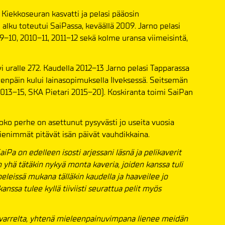
Kiekkoseuran kasvatti ja pelasi pääosin
alku toteutui SaiPassa, keväällä 2009. Jarno pelasi
09–10, 2010–11, 2011–12 sekä kolme uransa viimeisintä,
yi uralle 272. Kaudella 2012–13 Jarno pelasi Tapparassa
enpäin kului lainasopimuksella Ilveksessä. Seitsemän
 2013–15, SKA Pietari 2015–20). Koskiranta toimi SaiPan
oko perhe on asettunut pysyvästi jo useita vuosia
pienimmät pitävät isän päivät vauhdikkaina.
aiPa on edelleen isosti arjessani läsnä ja pelikaverit
n yhä tätäkin nykyä monta kaveria, joiden kanssa tuli
 peleissä mukana tälläkin kaudella ja haaveilee jo
anssa tulee kyllä tiiviisti seurattua pelit myös
 varrelta, yhtenä mieleenpainuvimpana lienee meidän