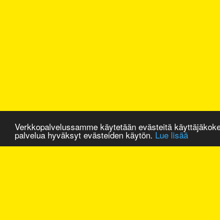
Verkkopalvelussamme käytetään evästeitä käyttäjäkok
palvelua hyväksyt evästeiden käytön.
Lue lisää