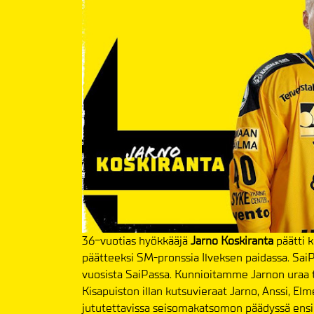
36-vuotias hyökkääjä
Jarno Koskiranta
päätti k
päätteeksi SM-pronssia Ilveksen paidassa. SaiPa
vuosista SaiPassa. Kunnioitamme Jarnon uraa
Kisapuiston illan kutsuvieraat Jarno, Anssi, El
jututettavissa seisomakatsomon päädyssä ensi