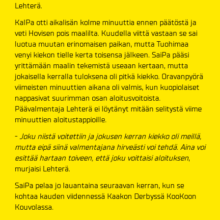
Lehterä.
KalPa otti aikalisän kolme minuuttia ennen päätöstä ja
veti Hovisen pois maalilta. Kuudella viittä vastaan se sai
luotua muutan erinomaisen paikan, mutta Tuohimaa
venyi kiekon tielle kerta toisensa jälkeen. SaiPa pääsi
yrittämään maalin tekemistä useaan kertaan, mutta
jokaisella kerralla tuloksena oli pitkä kiekko. Oravanpyörä
viimeisten minuuttien aikana oli valmis, kun kuopiolaiset
nappasivat suurimman osan aloitusvoitoista.
Päävalmentaja Lehterä ei löytänyt mitään selitystä viime
minuuttien aloitustappioille.
-
Joku niistä voitettiin ja jokusen kerran kiekko oli meillä,
mutta eipä siinä valmentajana hirveästi voi tehdä. Aina voi
esittää hartaan toiveen, että joku voittaisi aloituksen
,
murjaisi Lehterä.
SaiPa pelaa jo lauantaina seuraavan kerran, kun se
kohtaa kauden viidennessä Kaakon Derbyssä KooKoon
Kouvolassa.