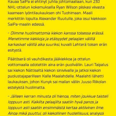
Kauaa SaiPa ei ehtinyt juhlia johtomaaliaan, kun 230
NHL-ottelun kokemuksella Ryan Wilson piiskasi viivasta
kaamean lyöntilaukauksen ohi Tuohimaan. Maali
merkittiin lopulta Alexander Ruutulle, joka osui kiekkoon
SaiPa-maalin edessä.
-
Olimme huolimattomia kiekon kanssa toisessa erässä.
Menetimme kiekkoja ja etäisyydet pelaajien välillä
karkasivat välillä aika suuriksi
, kuvaili Lehterä toisen erän
esitystä.
Päätöserä oli vauhdikasta jääkiekkoa ja ottelun
voittomaalia odotettiin aina erän puoliväliin. Lauri Taipalus
sai kiekon Nättiseltä kiekon siniviivalle ja jatkoi kiekon
puolustajaparilleen Kalle Maalahdelle. Maalahti lähetti
laukauksen, johon Kunyk sai mailan väliin Juuso Riikolan
estelyistä huolimatta.
-
Jälleen kerran minusta oli hienoa, miten joukkue taisteli
loppuun asti. Kaikilta pelaajilta saatiin hyvä panos ja
loppuun asti saatiin ensimmäistä kertaa aktiivinen ilme.
Ainoa mikä puuttui, oli kiekollinen huolellisuus
, analysoi