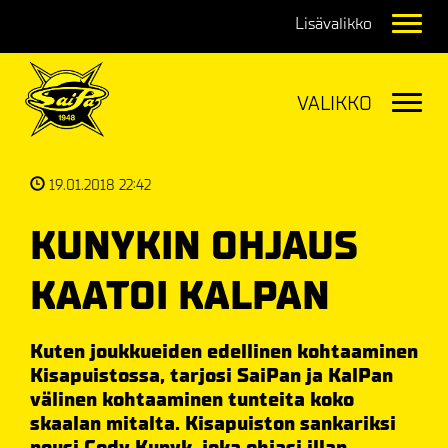
Navig
Navig
19.01.2018 22:42
KUNYKIN OHJAUS
KAATOI KALPAN
Kuten joukkueiden edellinen kohtaaminen
Kisapuistossa, tarjosi SaiPan ja KalPan
välinen kohtaaminen tunteita koko
skaalan mitalta. Kisapuiston sankariksi
nousi Cody Kunyk, joka ohjasi illan