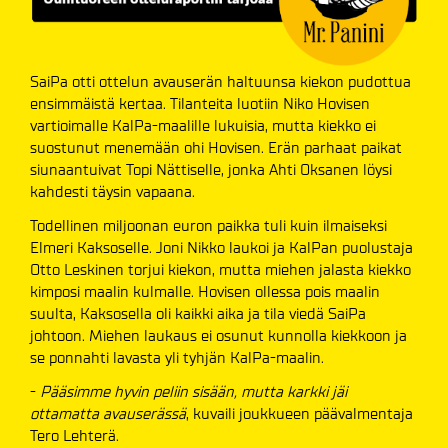
SaiPa otti ottelun avauserän haltuunsa kiekon pudottua
ensimmäistä kertaa. Tilanteita luotiin Niko Hovisen
vartioimalle KalPa-maalille lukuisia, mutta kiekko ei
suostunut menemään ohi Hovisen. Erän parhaat paikat
siunaantuivat Topi Nättiselle, jonka Ahti Oksanen löysi
kahdesti täysin vapaana.
Todellinen miljoonan euron paikka tuli kuin ilmaiseksi
Elmeri Kaksoselle. Joni Nikko laukoi ja KalPan puolustaja
Otto Leskinen torjui kiekon, mutta miehen jalasta kiekko
kimposi maalin kulmalle. Hovisen ollessa pois maalin
suulta, Kaksosella oli kaikki aika ja tila viedä SaiPa
johtoon. Miehen laukaus ei osunut kunnolla kiekkoon ja
se ponnahti lavasta yli tyhjän KalPa-maalin.
-
Pääsimme hyvin peliin sisään, mutta karkki jäi
ottamatta avauserässä
, kuvaili joukkueen päävalmentaja
Tero Lehterä.