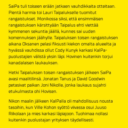
SaiPa tuli toiseen erään jatkaen vauhdikkaita otteitaan.
Pientä harmia toi Lauri Taipalukselle tuomitut
rangaistukset. Monikossa siksi, että ensimmäisen
rangaistuksen kärsittyään Taipalus ehti viettää
kymmenen sekuntia jäällä, kunnes sai uuden
komennuksen jäähylle. Taipaluksen toisen rangaistuksen
aikana Oksanen pelasi fiksusti kiekon omalta alueelta ja
hyvässä vauhdissa ollut Cody Kunyk karkasi KalPa-
puolustajien välistä yksin läpi. Hovinen kuitenkin torjui
kanadalaisen laukauksen.
Hetki Taipaluksen toisen rangaistuksen jälkeen SaiPa
avasi maalitilinsä. Jonatan Tanus ja David Goodwin
petasivat paikan Joni Nikolle, jonka laukaus sujahti
etukulmasta ohi Hovisen.
Nikon maalin jälkeen KalPalla oli mahdollisuus nousta
tasoihin, kun Ville Kohon syöttö viivassa osui Juuso
Riikolaan ja mies karkasi läpiajoon. Tuohimaa nollasi
kuitenkin puolustajan yrityksen täydellisesti.