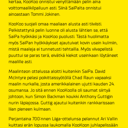
kertaa, KooKoo onnistui venyttämään pelin aina
voittomaalikilpailuun asti. Siinä SaiPalta onnistui
ainoastaan Tommi Jokinen.
KooKoo suojeli omaa maaliaan alusta asti tiiviisti.
Pelkistettynä pelin luonne oli alusta lähtien se, että
SaiPa hyökkäsi ja KooKoo puolusti. Tästä huolimatta
myös SaiPan hyökkäykset ajautuivat kovin usein kulmiin,
mistä maaleja ei tunnetusti tehtailla. Myös viivapelistä
puuttui se paras terä, eivätkä kiekot useinkaan löytäneet
maalille asti.
Maalinteon ottelussa aloitti kuitenkin SaiPa. David
McIntyre pelasi poikittaissyötöllä Chad Raun vapaaksi
maalin nurkalle, josta amerikkalainen ujutti kauden 24.
osumansa. Jo sitä ennen KooKoolla oli saumat siirtyä
johtoon, kun Simon Backman koukki Anthony Guttigin
nurin läpiajossa. Guttig ajautui kuitenkin rankkarissaan
liian pieneen kulmaan.
Perjantaina 700:nnen Liiga-ottelunsa pelannut Ari Vallin
kuittasi erän lopussa laukomalla KooKoon juhlapelissään