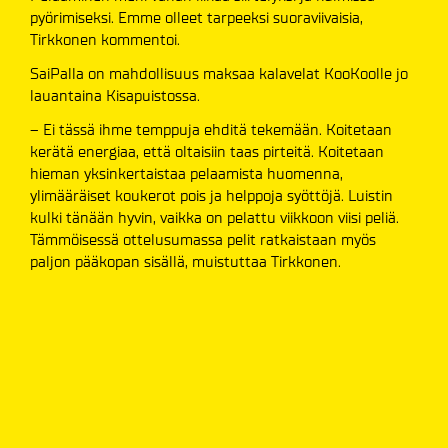
pyörimiseksi. Emme olleet tarpeeksi suoraviivaisia,
Tirkkonen kommentoi.
SaiPalla on mahdollisuus maksaa kalavelat KooKoolle jo
lauantaina Kisapuistossa.
– Ei tässä ihme temppuja ehditä tekemään. Koitetaan
kerätä energiaa, että oltaisiin taas pirteitä. Koitetaan
hieman yksinkertaistaa pelaamista huomenna,
ylimääräiset koukerot pois ja helppoja syöttöjä. Luistin
kulki tänään hyvin, vaikka on pelattu viikkoon viisi peliä.
Tämmöisessä ottelusumassa pelit ratkaistaan myös
paljon pääkopan sisällä, muistuttaa Tirkkonen.