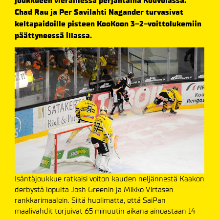
joukkueen vieraillessa perjantaina Kouvolassa.
Chad Rau ja Per Savilahti Nagander turvasivat
keltapaidoille pisteen KooKoon 3–2-voittolukemiin
päättyneessä illassa.
Isäntäjoukkue ratkaisi voiton kauden neljännestä Kaakon
derbystä lopulta Josh Greenin ja Mikko Virtasen
rankkarimaalein. Siitä huolimatta, että SaiPan
maalivahdit torjuivat 65 minuutin aikana ainoastaan 14