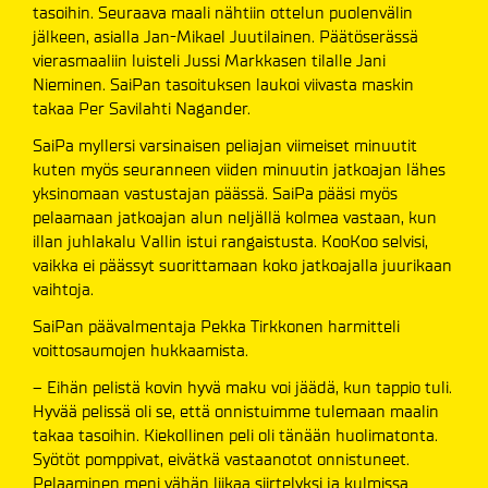
tasoihin. Seuraava maali nähtiin ottelun puolenvälin
jälkeen, asialla Jan-Mikael Juutilainen. Päätöserässä
vierasmaaliin luisteli Jussi Markkasen tilalle Jani
Nieminen. SaiPan tasoituksen laukoi viivasta maskin
takaa Per Savilahti Nagander.
SaiPa myllersi varsinaisen peliajan viimeiset minuutit
kuten myös seuranneen viiden minuutin jatkoajan lähes
yksinomaan vastustajan päässä. SaiPa pääsi myös
pelaamaan jatkoajan alun neljällä kolmea vastaan, kun
illan juhlakalu Vallin istui rangaistusta. KooKoo selvisi,
vaikka ei päässyt suorittamaan koko jatkoajalla juurikaan
vaihtoja.
SaiPan päävalmentaja Pekka Tirkkonen harmitteli
voittosaumojen hukkaamista.
– Eihän pelistä kovin hyvä maku voi jäädä, kun tappio tuli.
Hyvää pelissä oli se, että onnistuimme tulemaan maalin
takaa tasoihin. Kiekollinen peli oli tänään huolimatonta.
Syötöt pomppivat, eivätkä vastaanotot onnistuneet.
Pelaaminen meni vähän liikaa siirtelyksi ja kulmissa