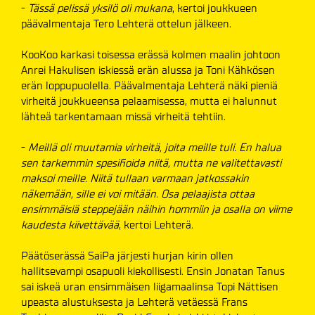
-
Tässä pelissä yksilö oli mukana
, kertoi joukkueen
päävalmentaja Tero Lehterä ottelun jälkeen.
KooKoo karkasi toisessa erässä kolmen maalin johtoon
Anrei Hakulisen iskiessä erän alussa ja Toni Kähkösen
erän loppupuolella. Päävalmentaja Lehterä näki pieniä
virheitä joukkueensa pelaamisessa, mutta ei halunnut
lähteä tarkentamaan missä virheitä tehtiin.
-
Meillä oli muutamia virheitä, joita meille tuli. En halua
sen tarkemmin spesifioida niitä, mutta ne valitettavasti
maksoi meille. Niitä tullaan varmaan jatkossakin
näkemään, sille ei voi mitään. Osa pelaajista ottaa
ensimmäisiä steppejään näihin hommiin ja osalla on viime
kaudesta kiivettävää
, kertoi Lehterä.
Päätöserässä SaiPa järjesti hurjan kirin ollen
hallitsevampi osapuoli kiekollisesti. Ensin Jonatan Tanus
sai iskeä uran ensimmäisen liigamaalinsa Topi Nättisen
upeasta alustuksesta ja Lehterä vetäessä Frans