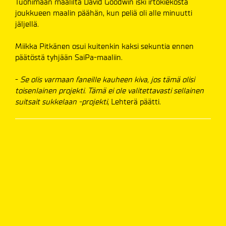
Tuohimaan maalilta David Goodwin iski irtokiekosta
joukkueen maalin päähän, kun peliä oli alle minuutti
jäljellä.
Miikka Pitkänen osui kuitenkin kaksi sekuntia ennen
päätöstä tyhjään SaiPa-maaliin.
-
Se olis varmaan faneille kauheen kiva, jos tämä olisi
toisenlainen projekti. Tämä ei ole valitettavasti sellainen
suitsait sukkelaan -projekti
, Lehterä päätti.