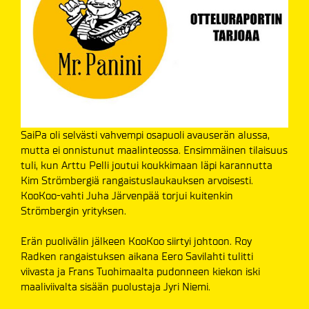
SaiPa oli selvästi vahvempi osapuoli avauserän alussa,
mutta ei onnistunut maalinteossa. Ensimmäinen tilaisuus
tuli, kun Arttu Pelli joutui koukkimaan läpi karannutta
Kim Strömbergiä rangaistuslaukauksen arvoisesti.
KooKoo-vahti Juha Järvenpää torjui kuitenkin
Strömbergin yrityksen.
Erän puolivälin jälkeen KooKoo siirtyi johtoon. Roy
Radken rangaistuksen aikana Eero Savilahti tulitti
viivasta ja Frans Tuohimaalta pudonneen kiekon iski
maaliviivalta sisään puolustaja Jyri Niemi.