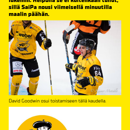
lukemin. Helpolla se ei kuitenkaan tullut,
sillä SaiPa nousi viimeisellä minuutilla
maalin päähän.
David Goodwin osui toistamiseen tällä kaudella.